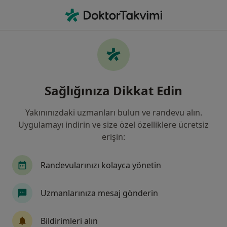
An
Omuz Ağrısı • Fatih, İstanbul
Filters
• 1
Sigorta
Harita
Omuz Ağrısı, Fatih
Sağlığınıza Dikkat Edin
Yakınınızdaki uzmanları bulun ve randevu alın.
Hangi uzmanlığı aramıştınız?
Uygulamayı indirin ve size özel özelliklere ücretsiz
Ortopedi Ve Travmatoloji
Fizyoterapi Ve Rehab
erişin:
Randevularınızı kolayca yönetin
Uzmanlarınıza mesaj gönderin
Bildirimleri alın