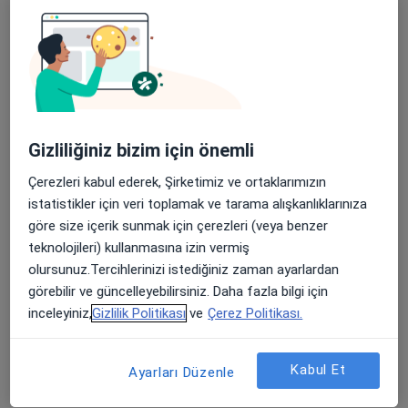
Fzt. Mehtap Günel
Fizyoterapi ve rehabilitasyon
9 görüş
Adres
Online
Gizliliğiniz bizim için önemli
Akşemsettin Mahallesi Akdeniz Caddesi No:6/4 Başçılar İş Merkezi, Fatih
•
Harita
Çerezleri kabul ederek, Şirketimiz ve ortaklarımızın
Fzt. Mehtap Günel
istatistikler için veri toplamak ve tarama alışkanlıklarınıza
göre size içerik sunmak için çerezleri (veya benzer
Bu uzman ilgili adres için online danışmanlık/takvim sunmuyor.
teknolojileri) kullanmasına izin vermiş
olursunuz.Tercihlerinizi istediğiniz zaman ayarlardan
Randevu talep et
görebilir ve güncelleyebilirsiniz. Daha fazla bilgi için
inceleyiniz,
Gizlilik Politikası
ve
Çerez Politikası.
Kabul Et
Ayarları Düzenle