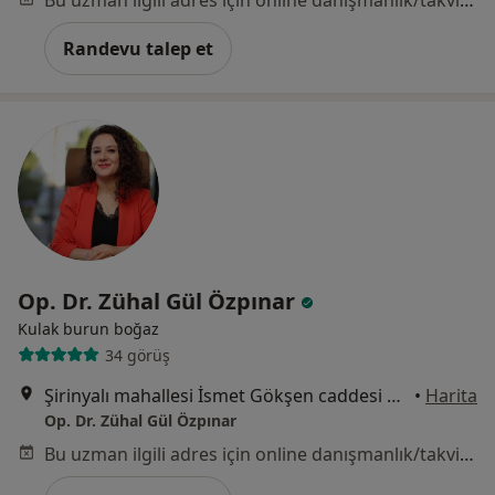
Bu uzman ilgili adres için online danışmanlık/takvim sunmuyor.
Randevu talep et
Op. Dr. Zühal Gül Özpınar
Kulak burun boğaz
34 görüş
Şirinyalı mahallesi İsmet Gökşen caddesi No:84/3 Muratpaşa ANTALYA, Antalya
•
Harita
Op. Dr. Zühal Gül Özpınar
Bu uzman ilgili adres için online danışmanlık/takvim sunmuyor.