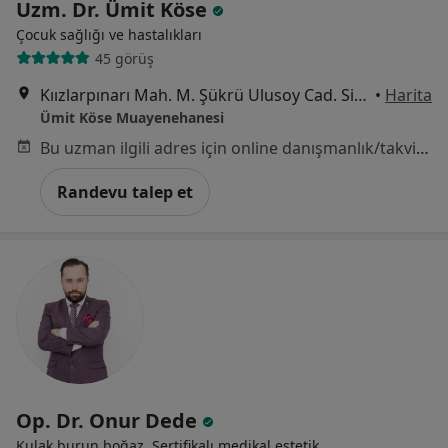
Uzm. Dr. Ümit Köse
Çocuk sağlığı ve hastalıkları
45 görüş
Kıızlarpınarı Mah. M. Şükrü Ulusoy Cad. Sidar Apartmanı15/A, Antalya
•
Harita
Ümit Köse Muayenehanesi
Bu uzman ilgili adres için online danışmanlık/takvim sunmuyor.
Randevu talep et
Op. Dr. Onur Dede
Kulak burun boğaz, Sertifikalı medikal estetik