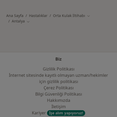
Kategoride daha fazlası: Antalya şehrinde ilg
Ana Sayfa
Hastalıklar
Orta Kulak İltihabı
Şehir değiştir
Antalya
Şehir değiştir
Biz
Gizlilik Politikası
İnternet sitesinde kayıtlı olmayan uzman/hekimler
i̇çin gizlilik politikası
Çerez Politikası
Bilgi Güvenliği Politikası
Hakkımızda
İletişim
Kariyer
İşe alım yapıyoruz!