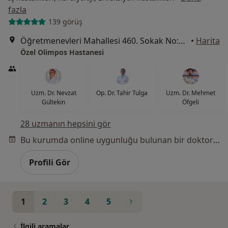
fazla
139 görüş
Öğretmenevleri Mahallesi 460. Sokak No:48, Konyaaltı
•
Harita
Özel Olimpos Hastanesi
Uzm. Dr. Nevzat
Op. Dr. Tahir Tulga
Uzm. Dr. Mehmet
Gültekin
Öfgeli
28 uzmanın hepsini gör
Bu kurumda online uygunluğu bulunan bir doktor veya uzman bulunamadı
Profili Gör
1
2
3
4
5
İlgili aramalar