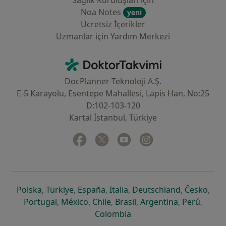
Sağlık Kuruluşları için
Noa Notes
yeni
Ücretsiz İçerikler
Uzmanlar için Yardım Merkezi
İletişim
DoktorTakvimi - Ana Sayfa
DocPlanner Teknoloji A.Ş.
E-5 Karayolu, Esentepe Mahallesi, Lapis Han, No:25
D:102-103-120
Kartal İstanbul, Türkiye
Facebook
yeni bir sekmede açılır
Twitter
yeni bir sekmede açılır
Youtube
yeni bir sekmede açılır
Instagram
yeni bir sekmede aç
yeni bir sekmede açılır
yeni bir sekmede açılır
yeni bir sekmede açılır
yeni bir sekmede açılır
yeni bir sek
yeni 
Polska
,
Türkiye
,
España
,
Italia
,
Deutschland
,
Česko
,
yeni bir sekmede açılır
yeni bir sekmede açılır
yeni bir sekmede açılır
yeni bir sekmede açılır
yeni bir sekm
yeni bi
Portugal
,
México
,
Chile
,
Brasil
,
Argentina
,
Perú
,
yeni bir sekmede açılır
Colombia