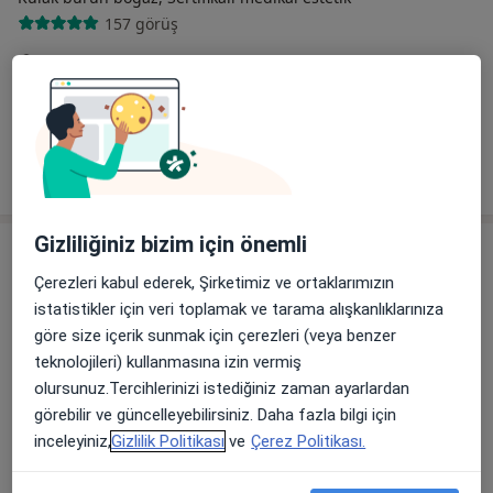
157 görüş
Arapsuyu Mahallesi, Tasarım Plaza, Atatürk Blv., Konyaaltı/Antalya, Antalya
•
Harita
Op. Dr. Onur Dede Özel Muayenehane
Bu uzman ilgili adres için online danışmanlık/takvim sunmuyor.
Randevu talep et
Gizliliğiniz bizim için önemli
Çerezleri kabul ederek, Şirketimiz ve ortaklarımızın
istatistikler için veri toplamak ve tarama alışkanlıklarınıza
göre size içerik sunmak için çerezleri (veya benzer
teknolojileri) kullanmasına izin vermiş
olursunuz.Tercihlerinizi istediğiniz zaman ayarlardan
görebilir ve güncelleyebilirsiniz. Daha fazla bilgi için
Doç. Dr. Ergün Sevil
inceleyiniz,
Gizlilik Politikası
ve
Çerez Politikası.
Kulak burun boğaz
23 görüş