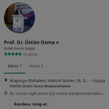
Prof. Dr. Üstün Osma
Kulak burun boğaz
22 görüş
Adres 1
Adres 2
Arapsuyu Mahallesi, Atatürk Bulvarı, M. Gökay Plaza, No:23, Kat:1, Daire:3, Konyaaltı / Antalya, Antalya
•
Harita
Prof.Dr.Üstün Osma Muayenehanesi
Bu uzman ilgili adres için online danışmanlık/takvim sunmuyor.
Randevu talep et