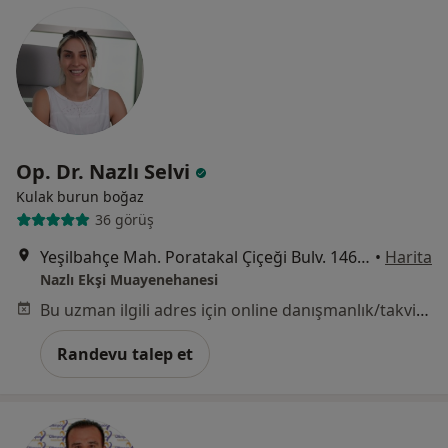
Op. Dr. Nazlı Selvi
Kulak burun boğaz
36 görüş
Yeşilbahçe Mah. Poratakal Çiçeği Bulv. 1460 sokak Turunç Plaza Kat 2 Kapı No: 15, Antalya
•
Harita
Nazlı Ekşi Muayenehanesi
Bu uzman ilgili adres için online danışmanlık/takvim sunmuyor.
Randevu talep et