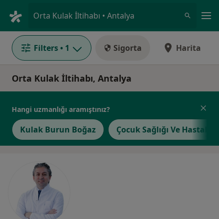
An
Orta Kulak İltihabı • Antalya
Filters
• 1
Sigorta
Harita
Orta Kulak İltihabı, Antalya
Hangi uzmanlığı aramıştınız?
Kulak Burun Boğaz
Çocuk Sağlığı Ve Hastalıkl