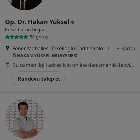
Op. Dr. Hakan Yüksel
Kulak burun boğaz
58 görüş
Fener Mahallesi Tekelioğlu Caddesi No:11 k:2 d:3, Muratpaşa
•
Harita
Ö.HAKAN YÜKSEL MUAYENESİ
Bu uzman ilgili adres için online danışmanlık/takvim sunmuyor.
Randevu talep et