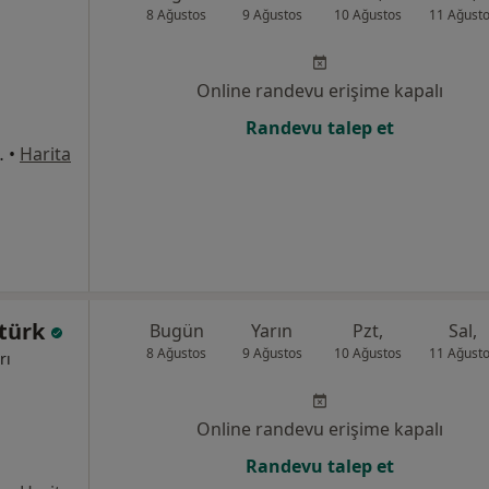
8 Ağustos
9 Ağustos
10 Ağustos
11 Ağust
Online randevu erişime kapalı
Randevu talep et
6 Seyhan/Adana, Adana
•
Harita
ztürk
Bugün
Yarın
Pzt,
Sal,
8 Ağustos
9 Ağustos
10 Ağustos
11 Ağust
rı
Online randevu erişime kapalı
Randevu talep et