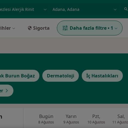
ilgi alanı ve hastalık, isim
örnek: İstanbul
ihler
Sigorta
Daha fazla filtre
•
1
ak Burun Boğaz
Dermatoloji
İç Hastalıkları
er
n
Bugün
Yarın
Pzt,
Sal,
8 Ağustos
9 Ağustos
10 Ağustos
11 Ağust