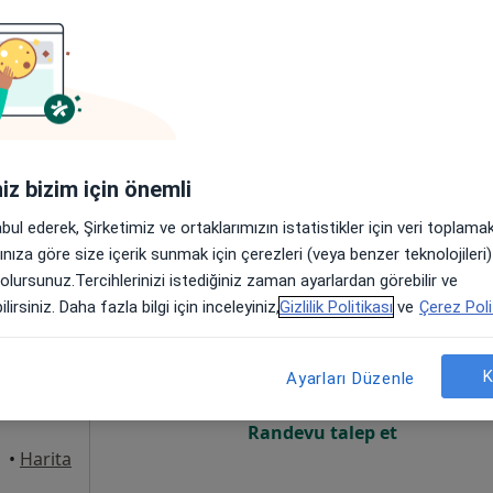
rı
Online randevu erişime kapalı
Randevu talep et
Blok No:218/B, Seyhan
•
Harita
Uzm. Dr. Ali Seçkin Yalçın Çocuk Sağlığı ve Hastalıkları Kliniği
iniz bizim için önemli
abul ederek, Şirketimiz ve ortaklarımızın istatistikler için veri toplam
arınıza göre size içerik sunmak için çerezleri (veya benzer teknolojiler
 olursunuz.Tercihlerinizi istediğiniz zaman ayarlardan görebilir ve
Samlı
Bugün
Yarın
Pzt,
Sal,
lirsiniz. Daha fazla bilgi için inceleyiniz,
Gizlilik Politikası
ve
Çerez Poli
8 Ağustos
9 Ağustos
10 Ağustos
11 Ağust
rı
K
Ayarları Düzenle
Online randevu erişime kapalı
Randevu talep et
•
Harita