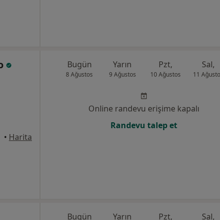
co
Bugün
Yarın
Pzt,
Sal,
8 Ağustos
9 Ağustos
10 Ağustos
11 Ağust
Online randevu erişime kapalı
Randevu talep et
yhan
•
Harita
Bugün
Yarın
Pzt,
Sal,