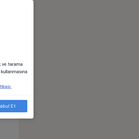
ak ve tarama
i) kullanmasına
Çar,
Per,
Cum,
tikası.
os
12 Ağustos
13 Ağustos
14 Ağustos
abul Et