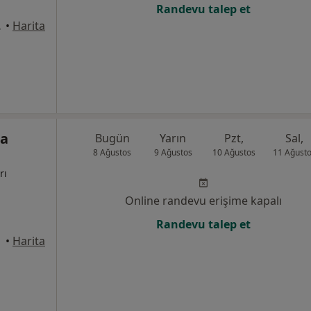
Randevu talep et
anı, Seyhan
•
Harita
ra
Bugün
Yarın
Pzt,
Sal,
8 Ağustos
9 Ağustos
10 Ağustos
11 Ağust
rı
Online randevu erişime kapalı
Randevu talep et
yhan
•
Harita