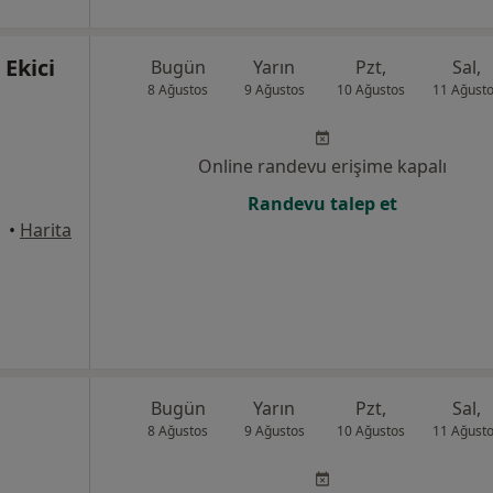
 Ekici
Bugün
Yarın
Pzt,
Sal,
8 Ağustos
9 Ağustos
10 Ağustos
11 Ağust
Online randevu erişime kapalı
Randevu talep et
yhan
•
Harita
Bugün
Yarın
Pzt,
Sal,
8 Ağustos
9 Ağustos
10 Ağustos
11 Ağust