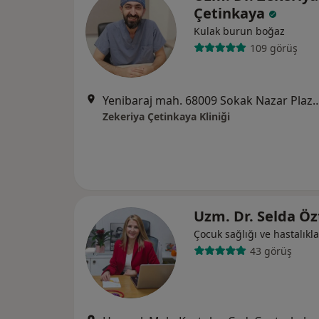
Çetinkaya
Kulak burun boğaz
109 görüş
Yenibaraj mah. 68009 Sokak Nazar Plaza K:7 No:2
Zekeriya Çetinkaya Kliniği
Uzm. Dr. Selda Ö
Çocuk sağlığı ve hastalıkla
43 görüş