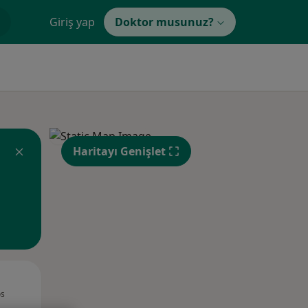
Giriş yap
Doktor musunuz?
Haritayı Genişlet
Çar,
Per,
Cum,
os
12 Ağustos
13 Ağustos
14 Ağustos