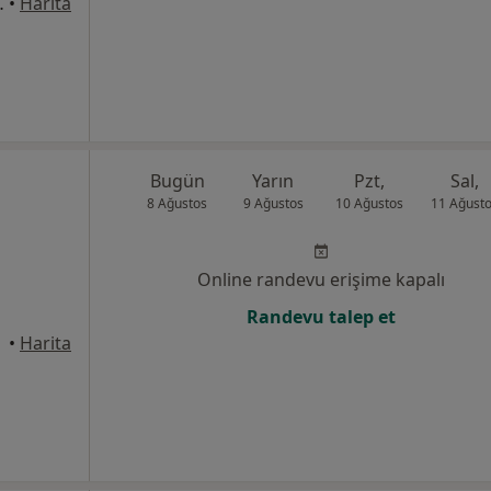
Kat 2 Daire No 25, Adana
•
Harita
Bugün
Yarın
Pzt,
Sal,
8 Ağustos
9 Ağustos
10 Ağustos
11 Ağust
Online randevu erişime kapalı
Randevu talep et
•
Harita