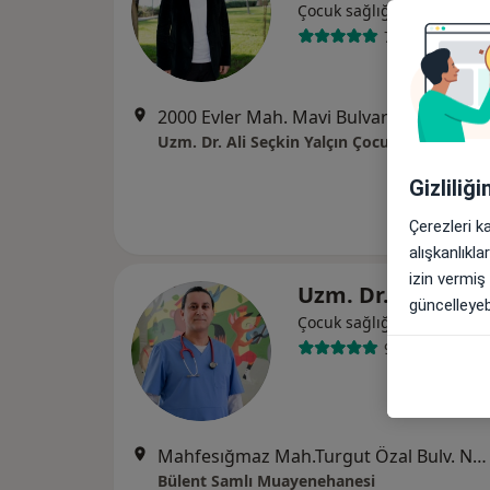
Çocuk sağlığı ve hastalıkla
77 görüş
2000 Evler Mah. Mavi Bulvar Arma Moda Sitesi D 
Gizliliğ
Çerezleri k
alışkanlıkl
izin vermiş
Uzm. Dr. Bülent 
güncelleyebi
Çocuk sağlığı ve hastalıkla
99 görüş
Mahfesığmaz Mah.Turgut Özal Bulv. No:77 Terrapark sitesi kat:2 Daire:61, Adana
Bülent Samlı Muayenehanesi