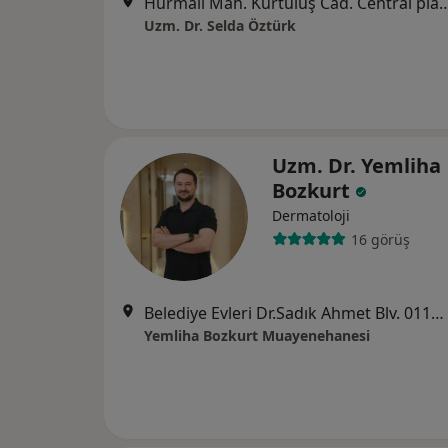
Hurmalı Mah. Kurtuluş Cad. Central plaza no : 39/25 
Uzm. Dr. Selda Öztürk
Uzm. Dr. Yemliha
Bozkurt
Dermatoloji
16 görüş
Belediye Evleri Dr.Sadık Ahmet Blv. 01170 Kat: 3 No: B24 Çukurova/Adana, Adana
Yemliha Bozkurt Muayenehanesi