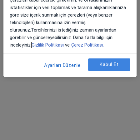
40 görüş
istatistikler için veri toplamak ve tarama alışkanlıklarınıza
Ataşehir Atatürk Mahallesi Turgut Özal Bulvarı No:11/A, Ataşehir
•
Harita
göre size içerik sunmak için çerezleri (veya benzer
Acıbadem Ataşehir Hastanesi
teknolojileri) kullanmasına izin vermiş
olursunuz.Tercihlerinizi istediğiniz zaman ayarlardan
Bu uzman ilgili adres için online danışmanlık/takvim sunmuyor.
görebilir ve güncelleyebilirsiniz. Daha fazla bilgi için
Randevu talep et
inceleyiniz,
Gizlilik Politikası
ve
Çerez Politikası.
Kabul Et
Ayarları Düzenle
Op. Dr. Batuhan Saka
Kadın hastalıkları ve doğum
40 görüş