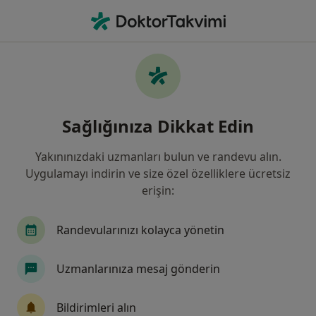
An
Sistit • Ataşehir, İstanbul
Filters
• 1
Sigorta
Harita
Sistit, Ataşehir
Sağlığınıza Dikkat Edin
Yakınınızdaki uzmanları bulun ve randevu alın.
Hangi uzmanlığı aramıştınız?
Uygulamayı indirin ve size özel özelliklere ücretsiz
Kadın Hastalıkları Ve Doğum
Üroloji
İç Ha
erişin:
Randevularınızı kolayca yönetin
Uzmanlarınıza mesaj gönderin
Bildirimleri alın