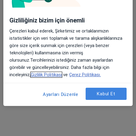
Çocuk ve ergen psikiyatrisi
Alemdağ Cad. Sezer Sk. No:3-5 Ümraniye - İstanbul, Ümraniye
•
Harita
Gizliliğiniz bizim için önemli
Özel Çakmak Erdem Hastanesi
Bu uzman ilgili adres için online danışmanlık/takvim sunmuyor.
Çerezleri kabul ederek, Şirketimiz ve ortaklarımızın
istatistikler için veri toplamak ve tarama alışkanlıklarınıza
Randevu talep et
göre size içerik sunmak için çerezleri (veya benzer
teknolojileri) kullanmasına izin vermiş
olursunuz.Tercihlerinizi istediğiniz zaman ayarlardan
görebilir ve güncelleyebilirsiniz. Daha fazla bilgi için
inceleyiniz,
Gizlilik Politikası
ve
Çerez Politikası.
Kabul Et
Ayarları Düzenle
Kl. Psk. Çağrı Kalaycı
Psikoloji
54 görüş