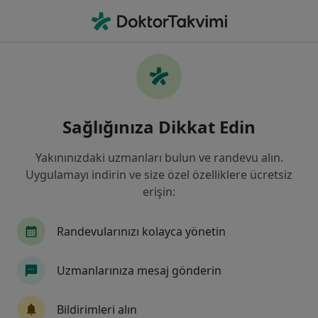
An
Şizofreni • Ümraniye, İstanbul
Filters
• 1
Sigorta
Harita
Şizofreni, Ümraniye
Sağlığınıza Dikkat Edin
Yakınınızdaki uzmanları bulun ve randevu alın.
Hangi uzmanlığı aramıştınız?
Uygulamayı indirin ve size özel özelliklere ücretsiz
Psikiyatri
Psikoloji
Çocuk ve Ergen Psikiya
erişin:
Randevularınızı kolayca yönetin
Uzmanlarınıza mesaj gönderin
Bildirimleri alın