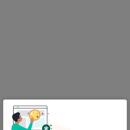
Uzm. Dr. Öznur Ateş
Psikiyatri
15 görüş
Tantavi Mahallesi, Mandıra Cd. Exen Kule No:24 Daire: 19, İstanbul
•
Harita
ÖZNUR ATEŞ - PVN AKADEMİ
Bu uzman ilgili adres için online danışmanlık/takvim sunmuyor.
Randevu talep et
Uzm. Dr. Muhammed Al Bayati