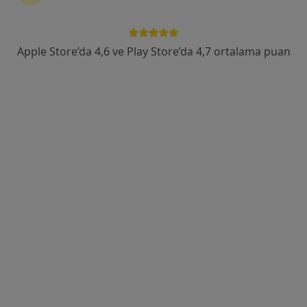
Alemdağ Cad. Sezer Sk. No:3-5 Ümraniye - İstanbul, Ümraniye
•
Harita
Özel Çakmak Erdem Hastanesi
Bu uzman ilgili adres için online danışmanlık/takvim sunmuyor.
Apple Store’da 4,6 ve Play Store’da 4,7 ortalama puan
Randevu talep et
Uzm. Dr. Nurgül Gürgen
Nöroloji
Alemdağ Cad. Sezer Sk. No:3-5 Ümraniye - İstanbul, Ümraniye
•
Harita
Özel Çakmak Erdem Hastanesi
Bu uzman ilgili adres için online danışmanlık/takvim sunmuyor.