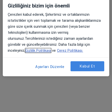
Gizliliğiniz bizim için önemli
Profili Gör
Çerezleri kabul ederek, Şirketimiz ve ortaklarımızın
istatistikler için veri toplamak ve tarama alışkanlıklarınıza
göre size içerik sunmak için çerezleri (veya benzer
teknolojileri) kullanmasına izin vermiş
olursunuz.Tercihlerinizi istediğiniz zaman ayarlardan
görebilir ve güncelleyebilirsiniz. Daha fazla bilgi için
inceleyiniz,
Gizlilik Politikası
ve
Çerez Politikası.
Medipol Üniversitesi Çamlıca Hastanesi
Kabul Et
Ayarları Düzenle
Nöroloji, İç hastalıkları, Endokrinoloji ve metabolizma
·
Daha fazla
hastalıkları
77 görüş
Bulgurlu Mahallesi Alemdağ Caddesi No:100, Üsküdar
•
Harita
Medipol Üniversitesi Çamlıca Hastanesi