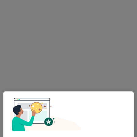
Özel Çakmak Erdem Hastanesi
·
Daha fazla
Nöroloji, İç hastalıkları, Gastroenteroloji
184 görüş
Alemdağ Cad. Sezer Sk. No:3-5 Ümraniye - İstanbul, Ümraniye
•
Harita
Özel Çakmak Erdem Hastanesi
Uzm. Dr. Mihriban
Uzm. Dr. Nurgül
Andaç Ünsal
Gürgen
Nöroloji
Nöroloji
Bu kurumda online uygunluğu bulunan bir doktor veya uzman bulunamadı