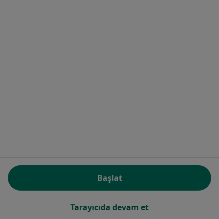
1
2
İlgili aramalar
Ümraniye civarındaki ilçelerden bazıları
İstanbul Nörologlar
Kadıköy Nörologlar
Fatih Nörologlar
Şişli Nörologlar
Üsküdar Nörologlar
Başlat
Daha fazla (14)
Kategoride daha fazlası: Ümraniye civarındak
Tarayıcıda devam et
Yakın zamanda aranan hastalıklardan bazıları