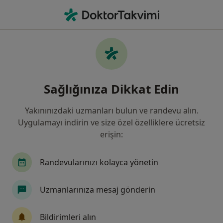
An
Nöroloji • Ümraniye, İstanbul
Filters
Sigorta
Harita
Ümraniye, Nöroloji
Sağlığınıza Dikkat Edin
Yakınınızdaki uzmanları bulun ve randevu alın.
Uygulamayı indirin ve size özel özelliklere ücretsiz
erişin:
Randevularınızı kolayca yönetin
Uzm. Dr. Mihriban Andaç Ünsal
Uzmanlarınıza mesaj gönderin
Nöroloji
1 görüş
Bildirimleri alın