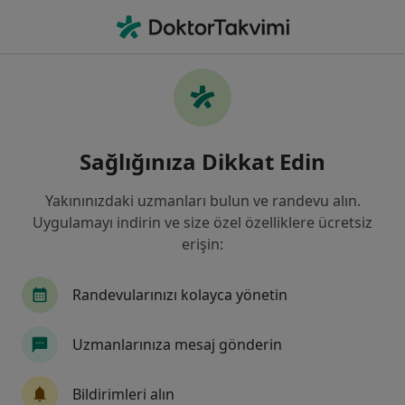
An
Sosyal Medya Bağımlılığı • Antalya
Filters
• 1
Sigorta
Harita
Sosyal Medya Bağımlılığı, Antalya
Sağlığınıza Dikkat Edin
Yakınınızdaki uzmanları bulun ve randevu alın.
Hangi uzmanlığı aramıştınız?
Uygulamayı indirin ve size özel özelliklere ücretsiz
Psikoloji
Aile Danışmanlığı
Psikolojik Da
erişin:
Randevularınızı kolayca yönetin
Uzmanlarınıza mesaj gönderin
Bildirimleri alın