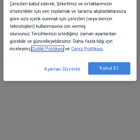
Çerezleri kabul ederek, Şirketimiz ve ortaklarımızın
istatistikler için veri toplamak ve tarama alışkanlıklarınıza
göre size içerik sunmak için çerezleri (veya benzer
teknolojileri) kullanmasına izin vermiş
olursunuz.Tercihlerinizi istediğiniz zaman ayarlardan
görebilir ve güncelleyebilirsiniz. Daha fazla bilgi için
Kl. Psk. Tansu Karakoç
inceleyiniz,
Gizlilik Politikası
ve
Çerez Politikası.
Psikoloji
19 görüş
Kabul Et
Ayarları Düzenle
Adres
Online
Oba Mahallesi Alkü Hastane Caddesi Oba City Plaza B Blok Alanya, Antalya
•
Harita
ÖZEL SAĞLIK MESLEK HİZMET BİRİMİ KLİNİK PSİKOLOG TANSU KARAKOÇ
Bu uzman ilgili adres için online danışmanlık/takvim sunmuyor.
Randevu talep et