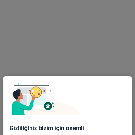
Uzm. Psk. Cemal Can
Psikoloji, Aile danışmanlığı
70 görüş
Adres 1
Adres 2
Online
Yeşilbahçe Mahallesi Metin Kasapoğlu Caddesi No:33/7 Saadet Apartmanı, Antalya
•
Harita
Gelidonya Psikolojik Danışmanlık
Bu uzman ilgili adres için online danışmanlık/takvim sunmuyor.
Randevu talep et
Gizliliğiniz bizim için önemli