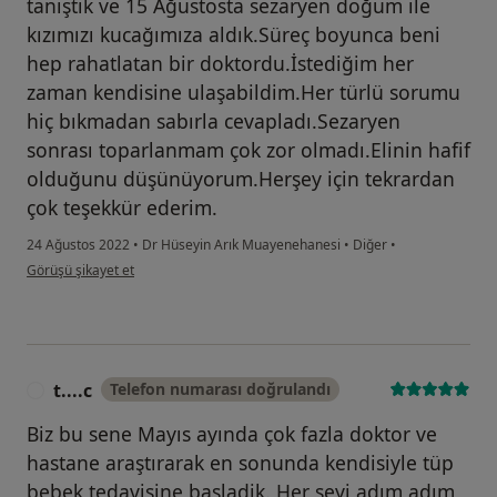
tanıştık ve 15 Ağustosta sezaryen doğum ile
kızımızı kucağımıza aldık.Süreç boyunca beni
hep rahatlatan bir doktordu.İstediğim her
zaman kendisine ulaşabildim.Her türlü sorumu
hiç bıkmadan sabırla cevapladı.Sezaryen
sonrası toparlanmam çok zor olmadı.Elinin hafif
olduğunu düşünüyorum.Herşey için tekrardan
çok teşekkür ederim.
24 Ağustos 2022
•
Dr Hüseyin Arık Muayenehanesi
•
Diğer
•
kullanıcının görüşüne göre Hasta
Görüşü şikayet et
t....c
Telefon numarası doğrulandı
T
Biz bu sene Mayıs ayında çok fazla doktor ve
hastane araştırarak en sonunda kendisiyle tüp
bebek tedavisine basladik. Her şeyi adım adım