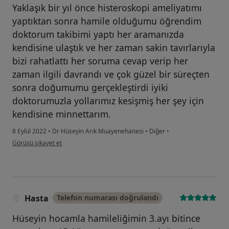
Yaklaşık bir yıl önce histeroskopi ameliyatımı
yaptıktan sonra hamile olduğumu öğrendim
doktorum takibimi yaptı her aramanızda
kendisine ulaştık ve her zaman sakin tavırlarıyla
bizi rahatlattı her soruma cevap verip her
zaman ilgili davrandı ve çok güzel bir süreçten
sonra doğumumu gerçekleştirdi iyiki
doktorumuzla yollarımız kesişmiş her şey için
kendisine minnettarım.
8 Eylül 2022
•
Dr Hüseyin Arık Muayenehanesi
•
Diğer
•
kullanıcının görüşüne göre g....u
Görüşü şikayet et
Hasta
Telefon numarası doğrulandı
Hüseyin hocamla hamileliğimin 3.ayı bitince