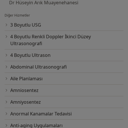
özlemini gidermesine vesile oldu. 2022 senesinde
Dr Hüseyin Arık Muayenehanesi
çalışmakta olduğu Çamlıca Medicana hastanesi tüp
bebek merkezi direktörlüğünden ayrılıp kendi
Diğer Hizmetler
muayenehanesini kurdu. .Ataşehir de
3 Boyutlu USG
muayenehanesinde hasta kabulüne başlamıştır. Kadın
hastalıkları doğum ve tüp bebek alanlarında
4 Boyutlu Renkli Doppler İkinci Düzey
gelişmeleri yakından takip etmekte ve güncel bilimsel
Ultrasonografi
gelişmeler doğrultusunda hastalarına hizmet
4 Boyutlu Ultrason
vermektedir.
Abdominal Ultrasonografi
Aile Planlaması
Amniosentez
Amniyosentez
Anormal Kanamalar Tedavisi
Anti-aging Uygulamaları