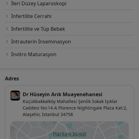
İleri Düzey Laparoskopi
İnfertilite Cerrahi
İnfertilite ve Tüp Bebek
İntrauterin İnseminasyon
İnvitro Maturasyon
Adres
Dr Hüseyin Arık Muayenehanesi
Küçükbakkalköy Mahallesi Şenlik Sokak Işıklar
Caddesi No:14-A Florence Nightingale Plaza Kat:2,
Ataşehir
,
İstanbul
34758
Haritayı büyüt
yeni bir sekmede açılır