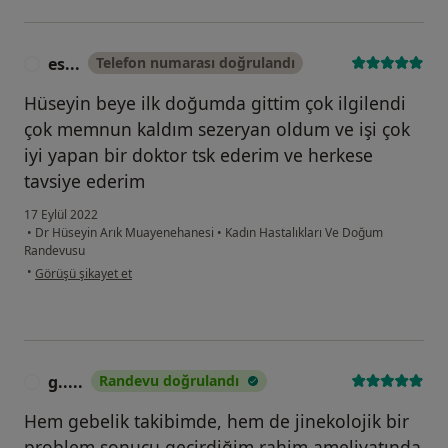
es...
Telefon numarası doğrulandı
E
Hüseyin beye ilk doğumda gittim çok ilgilendi
çok memnun kaldım sezeryan oldum ve işi çok
iyi yapan bir doktor tsk ederim ve herkese
tavsiye ederim
17 Eylül 2022
•
Dr Hüseyin Arık Muayenehanesi
•
Kadın Hastalıkları Ve Doğum
Randevusu
kullanıcının görüşüne göre es...
•
Görüşü şikayet et
g.....
Randevu doğrulandı
G
Hem gebelik takibimde, hem de jinekolojik bir
problem sonucu geçirdiğim rahim ameliyatında