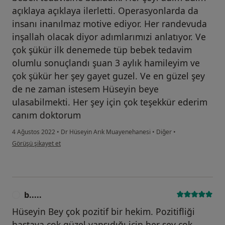
açıklaya açıklaya ilerletti. Operasyonlarda da
insanı inanılmaz motive ediyor. Her randevuda
inşallah olacak diyor adımlarımızi anlatıyor. Ve
çok şükür ilk denemede tüp bebek tedavim
olumlu sonuçlandı şuan 3 aylık hamileyim ve
çok şükür her şey gayet guzel. Ve en güzel şey
de ne zaman istesem Hüseyin beye
ulasabilmekti. Her şey için çok teşekkür ederim
canım doktorum
4 Ağustos 2022
•
Dr Hüseyin Arık Muayenehanesi
•
Diğer
•
kullanıcının görüşüne göre t....c
Görüşü şikayet et
b.....
B
Hüseyin Bey çok pozitif bir hekim. Pozitifliği
hastaya çok güzel yansıdığı için her şey çok