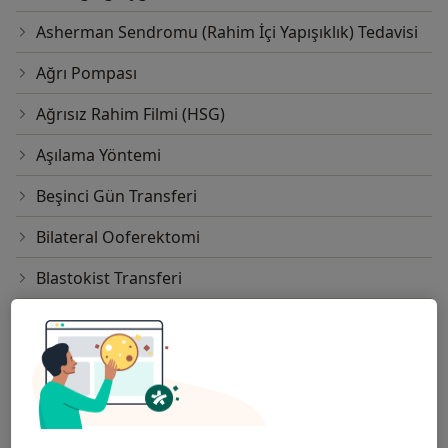
Asherman Sendromu (Rahim İçi Yapışıklık) Tedavisi
Ağrı Pompası
Ağrısız Rahim Filmi (HSG)
Aşılama Yöntemi
Beşinci Gün Transferi
Bilateral Ooferektomi
Blastokist Transferi
Burch Laparoskopik İdrar Kaçırma Ameliyatı
Cea(Karsinoembriyonik Antijen)
CIN 2 Tedavisi
CIN 3 Tedavisi