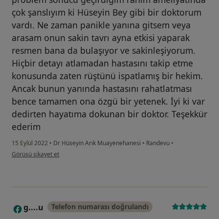
çok şanslıyım ki Hüseyin Bey gibi bir doktorum
vardı. Ne zaman panikle yanına gitsem veya
arasam onun sakin tavrı ayna etkisi yaparak
resmen bana da bulaşıyor ve sakinleşiyorum.
Hiçbir detayı atlamadan hastasını takip etme
konusunda zaten rüştünü ispatlamış bir hekim.
Ancak bunun yanında hastasını rahatlatması
bence tamamen ona özgü bir yetenek. İyi ki var
dedirten hayatıma dokunan bir doktor. Teşekkür
ederim
15 Eylül 2022
•
Dr Hüseyin Arık Muayenehanesi
•
Randevu
•
kullanıcının görüşüne göre g.....
Görüşü şikayet et
g....u
Telefon numarası doğrulandı
G