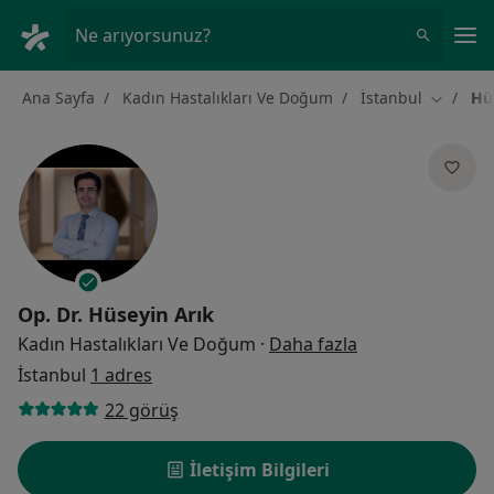
An
Ne arıyorsunuz?
Ana Sayfa
Kadın Hastalıkları Ve Doğum
İstanbul
Hü
Şehir değ
Op. Dr.
Hüseyin Arık
uzmanliklar hak
Kadın Hastalıkları Ve Doğum
·
Daha fazla
İstanbul
1 adres
22 görüş
İletişim Bilgileri