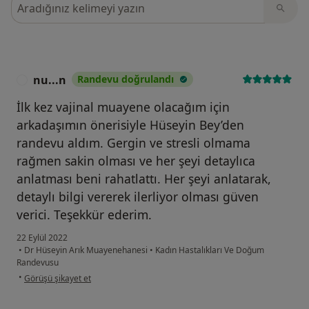
Görüşler içerisinde ara
nu...n
Randevu doğrulandı
N
İlk kez vajinal muayene olacağım için
arkadaşımın önerisiyle Hüseyin Bey’den
randevu aldım. Gergin ve stresli olmama
rağmen sakin olması ve her şeyi detaylıca
anlatması beni rahatlattı. Her şeyi anlatarak,
detaylı bilgi vererek ilerliyor olması güven
verici. Teşekkür ederim.
22 Eylül 2022
•
Dr Hüseyin Arık Muayenehanesi
•
Kadın Hastalıkları Ve Doğum
Randevusu
kullanıcının görüşüne göre nu...n
•
Görüşü şikayet et