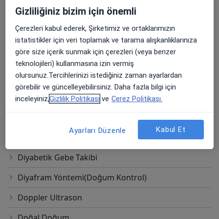
Gizliliğiniz bizim için önemli
Cinsel Problemler
Çerezleri kabul ederek, Şirketimiz ve ortaklarımızın
Cinsel Terapi
istatistikler için veri toplamak ve tarama alışkanlıklarınıza
göre size içerik sunmak için çerezleri (veya benzer
Cinsel İktidarsızlık Tedavisi
teknolojileri) kullanmasına izin vermiş
olursunuz.Tercihlerinizi istediğiniz zaman ayarlardan
Cvs(Koryon Villüs Örneklemesi)
görebilir ve güncelleyebilirsiniz. Daha fazla bilgi için
Destekli Yuvalama (Assisted Hatching)
inceleyiniz,
Gizlilik Politikası
ve
Çerez Politikası.
Detaylı Ultrason
Kabul Et
Ayarları Düzenle
Dilatasyon Ve Kürtaj
Diyabetik Gebe Takibi
Diyafram Yöntemi(Doğum Kontrol)
Doppler Ultrason
Doğal Doğum