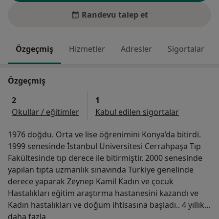
Randevu talep et
Özgeçmiş
Hizmetler
Adresler
Sigortalar
Özgeçmiş
2
1
Okullar / eğitimler
Kabul edilen sigortalar
1976 doğdu. Orta ve lise öğrenimini Konya’da bitirdi.
1999 senesinde İstanbul Üniversitesi Cerrahpaşa Tıp
Fakültesinde tıp derece ile bitirmiştir. 2000 senesinde
yapılan tıpta uzmanlık sınavında Türkiye genelinde
derece yaparak Zeynep Kamil Kadın ve çocuk
Hastalıkları eğitim araştırma hastanesini kazandı ve
Kadın hastalıkları ve doğum ihtisasına başladı.. 4 yıllık
Hakkımda
ihtisası boyunca jinekoloji, obstetri (gebelik takibi, riskli
daha fazla