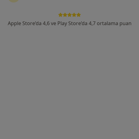
Fatih Mah. Turgut Özal Bulv. No : 2 / C Blok Da. : 2 Tire/İzmir, İzmir
•
Harita
Uzm.Dr Uğur Gönenç Muayenehanesi
Bu uzman ilgili adres için online danışmanlık/takvim sunmuyor.
Apple Store’da 4,6 ve Play Store’da 4,7 ortalama puan
Randevu talep et
İzmir Tire 3 Nolu Merkez Aile Sağlığı
Merkezi
İç hastalıkları, Aile hekimliği
Turan Mah. Beyler Dere Cad., İzmir
•
Harita
İzmir Tire 3 Nolu Merkez Aile Sağlığı Merkezi