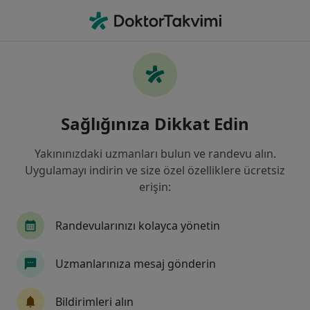
An
İç Hastalıkları • Tire, İzmir, İzmir
Filters
Sigorta
Harita
İç Hastalıkları, Tire, İzmir
Sağlığınıza Dikkat Edin
Yakınınızdaki uzmanları bulun ve randevu alın.
Uygulamayı indirin ve size özel özelliklere ücretsiz
erişin:
Randevularınızı kolayca yönetin
Uzm. Dr. Uğur Gönenç
Uzmanlarınıza mesaj gönderin
İç hastalıkları, Gastroenteroloji
16 görüş
Bildirimleri alın