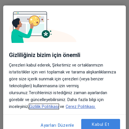
Randevu talep et
Uygun olan doktor/uzmanlar
Bu doktor/uzmanlar Tire, İzmir, İzmir aramanıza
yakın bölgelerde bulunuyor.
Gizliliğiniz bizim için önemli
Çerezleri kabul ederek, Şirketimiz ve ortaklarımızın
istatistikler için veri toplamak ve tarama alışkanlıklarınıza
göre size içerik sunmak için çerezleri (veya benzer
teknolojileri) kullanmasına izin vermiş
olursunuz.Tercihlerinizi istediğiniz zaman ayarlardan
görebilir ve güncelleyebilirsiniz. Daha fazla bilgi için
inceleyiniz,
Gizlilik Politikası
ve
Çerez Politikası.
Prof. Dr. Taşkın Şentürk
İç hastalıkları, İmmünoloji, Romatoloji
23 görüş
Kabul Et
Ayarları Düzenle