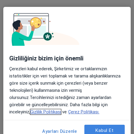
Fatih Mahallesi 1101. Sokak No:6/3 Yüceler Apt., Aydın
•
Harita
Taşkın Şentürk Muayenehanesi
Bu uzman ilgili adres için online danışmanlık/takvim sunmuyor.
Randevu talep et
Gizliliğiniz bizim için önemli
Çerezleri kabul ederek, Şirketimiz ve ortaklarımızın
istatistikler için veri toplamak ve tarama alışkanlıklarınıza
göre size içerik sunmak için çerezleri (veya benzer
teknolojileri) kullanmasına izin vermiş
olursunuz.Tercihlerinizi istediğiniz zaman ayarlardan
görebilir ve güncelleyebilirsiniz. Daha fazla bilgi için
Uzm. Dr. Nurten Elmas
inceleyiniz,
Gizlilik Politikası
ve
Çerez Politikası.
İç hastalıkları
Yıldırım Mahallesi Gar Sokak No:38, Turgutlu
•
Harita
Kabul Et
Ayarları Düzenle
Özel Egeumut Hastanesi