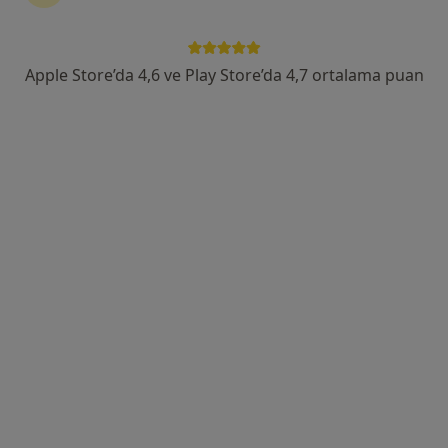
İzmir Ödemiş 3 Nolu Merkez Aile Sağlığı Merkezi
Bu uzman ilgili adres için online danışmanlık/takvim sunmuyor.
Apple Store’da 4,6 ve Play Store’da 4,7 ortalama puan
Randevu talep et
Uzm. Dr. Sabri Dereli
İç hastalıkları
1 görüş
Konak Mahallesi. 846 Sokak. 1. Beyler Uğur İş Hanı. B Blok Kat:2, İzmir
•
Harita
Sabri Dereli Muayenehanesi
Bu uzman ilgili adres için online danışmanlık/takvim sunmuyor.