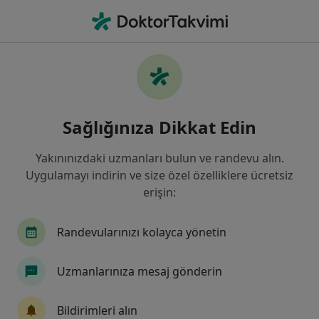
An
İç Hastalıkları • Ödemiş, İzmir, İzmir
Filters
Harita
İç Hastalıkları, Ödemiş, İzmir
Sağlığınıza Dikkat Edin
Yakınınızdaki uzmanları bulun ve randevu alın.
Uygulamayı indirin ve size özel özelliklere ücretsiz
erişin:
Randevularınızı kolayca yönetin
Dr. Bilgin Aydınoğlu
Uzmanlarınıza mesaj gönderin
İç hastalıkları
Türkmen Mah. Manyası Cad., İzmir
•
Harita
Bildirimleri alın