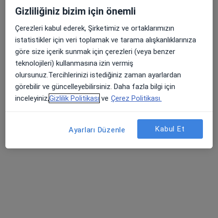
Gizliliğiniz bizim için önemli
Uzm. Dr. Sedat Sayılır
İç hastalıkları
Çerezleri kabul ederek, Şirketimiz ve ortaklarımızın
istatistikler için veri toplamak ve tarama alışkanlıklarınıza
Bu kurumda online uygunluğu bulunan bir doktor veya uzman bulunamadı
göre size içerik sunmak için çerezleri (veya benzer
Profili Gör
teknolojileri) kullanmasına izin vermiş
olursunuz.Tercihlerinizi istediğiniz zaman ayarlardan
görebilir ve güncelleyebilirsiniz. Daha fazla bilgi için
inceleyiniz,
Gizlilik Politikası
ve
Çerez Politikası.
Kabul Et
Ayarları Düzenle
Bazekol Çiğli Hastanesi
·
Daha fazla
İç hastalıkları, Gastroenteroloji, Kardiyoloji
1069 görüş
Ataşehir Mahallesi 8019/16. Sokak No:4, Çiğli
•
Harita