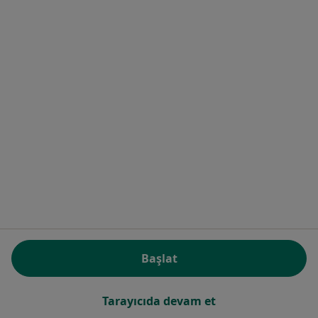
Biz
Gizlilik Politikası
İnternet sitesinde kayıtlı olmayan uzman/hekimler
i̇çin gizlilik politikası
Çerez Politikası
Bilgi Güvenliği Politikası
Hakkımızda
İletişim
Kariyer
İşe alım yapıyoruz!
Kullanım Şartnamesi
Basın Merkezi
Etik ve Uyum Kanalı
Başlat
Hastaysanız/Danışansanız
Tarayıcıda devam et
Doktorlar