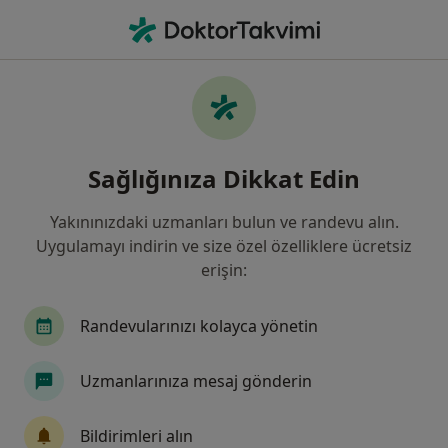
An
İç Hastalıkları • Çiğli, İzmir, İzmir
Filters
Sigorta
Harita
İç Hastalıkları, Çiğli, İzmir
Sağlığınıza Dikkat Edin
Yakınınızdaki uzmanları bulun ve randevu alın.
Uygulamayı indirin ve size özel özelliklere ücretsiz
erişin:
Randevularınızı kolayca yönetin
Uzm. Dr. Hümeyra Bozoğlan
Uzmanlarınıza mesaj gönderin
İç hastalıkları, Endokrinoloji ve metabolizma hastalıkları
32 görüş
Bildirimleri alın