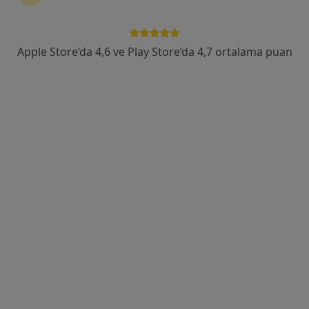
Ataşehir mahallesi 8211/8 sk no:23 kat:1 daire:1, İzmir
•
Harita
Port Medikal- Hümeyra Bozoğlan
Bu uzman ilgili adres için online danışmanlık/takvim sunmuyor.
Apple Store’da 4,6 ve Play Store’da 4,7 ortalama puan
Randevu talep et
Uzm. Dr. Işık Erdoğan
İç hastalıkları, Kardiyoloji
35 görüş
Ataşehir Mahallesi 8019/16. Sokak No:4, Çiğli
•
Harita
İzmir Ekol Hastanesi