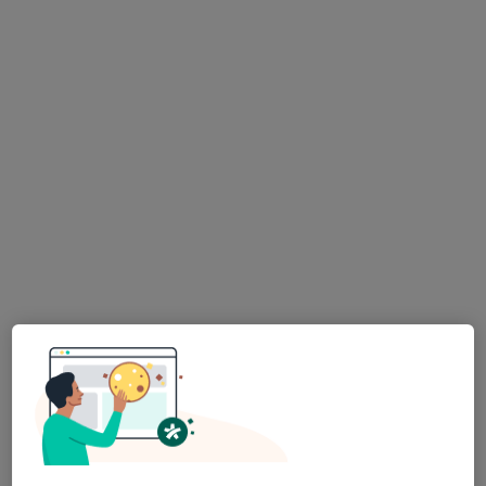
Bu uzman ilgili adres için online danışmanlık/takvim sunmuyor.
Randevu talep et
Özel Metropol Hastanesi
·
Daha fazla
İç hastalıkları, Kardiyoloji, Göğüs hastalıkları
83 görüş
Küçük Çiğli Mahallesi Anadolu Caddesi No:1169, Çiğli
•
Harita
Özel Metropol Hastanesi