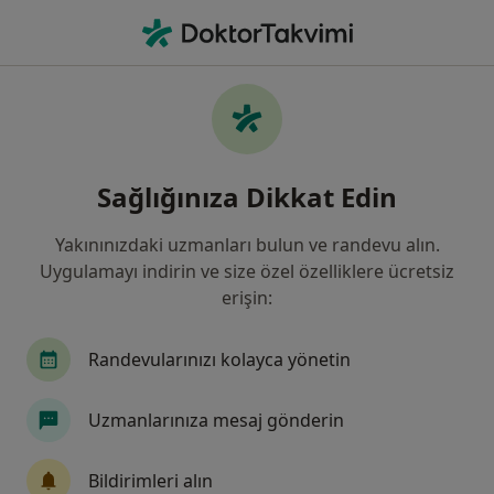
An
Kadın Hastalıkları Ve Doğum • Batman, Batman
Filters
Sigorta:
Bupa Acıbadem Sağlık
Batman bölgesinde Bupa Acıbadem Sağlık
Sağlığınıza Dikkat Edin
Ve Hayat Sigorta kabul eden Kadın
Hastalıkları Ve Doğum Uzmanları
Yakınınızdaki uzmanları bulun ve randevu alın.
Uygulamayı indirin ve size özel özelliklere ücretsiz
erişin:
Randevularınızı kolayca yönetin
Uzmanlarınıza mesaj gönderin
Op. Dr. Zehra Cansağ
Bildirimleri alın
Kadın hastalıkları ve doğum