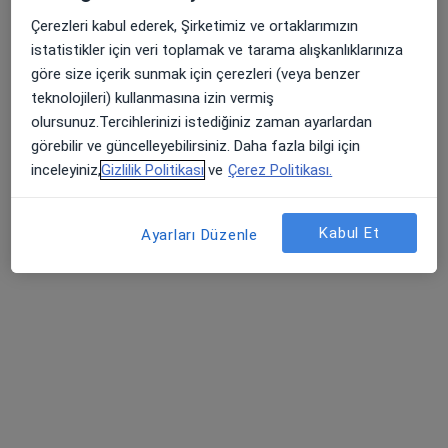
Çerezleri kabul ederek, Şirketimiz ve ortaklarımızın
Pınarbaşı Mahallesi, 2204. Sk.No:9, Batman
•
Harita
istatistikler için veri toplamak ve tarama alışkanlıklarınıza
Özel Batman Yaşam Hastanesi
göre size içerik sunmak için çerezleri (veya benzer
teknolojileri) kullanmasına izin vermiş
olursunuz.Tercihlerinizi istediğiniz zaman ayarlardan
Op. Dr. Güneş Uzun
Op. Dr. Yasemin Afşin
Op. Dr. Hayreddin Tay
görebilir ve güncelleyebilirsiniz. Daha fazla bilgi için
Kadın hastalıkları ve
Kadın hastalıkları ve
Kadın hastalıkları ve
inceleyiniz,
Gizlilik Politikası
ve
Çerez Politikası.
doğum
doğum
doğum
5 uzmanın hepsini gör
Kabul Et
Ayarları Düzenle
Bu kurumda online uygunluğu bulunan bir doktor veya uzman bulunamadı
Profili Gör