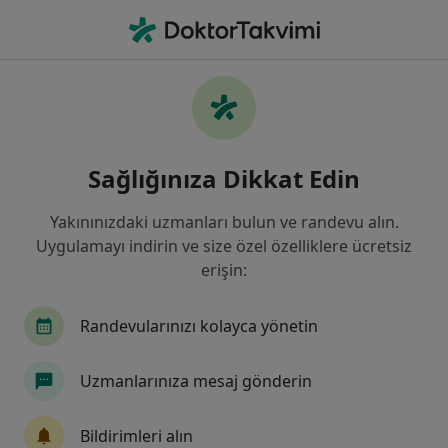
An
Kadın Hastalıkları Ve Doğum • İzmit, Kocaeli
Filters
Sigorta:
Ak Sigorta
İzmit bölgesinde Ak Sigorta kabul eden
Sağlığınıza Dikkat Edin
Kadın Hastalıkları Ve Doğum Uzmanları
Yakınınızdaki uzmanları bulun ve randevu alın.
Uygulamayı indirin ve size özel özelliklere ücretsiz
erişin:
Randevularınızı kolayca yönetin
Uzmanlarınıza mesaj gönderin
Prof. Dr. Hasan Terzi
Kadın hastalıkları ve doğum
Bildirimleri alın
100 görüş