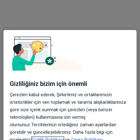
Bu uzman ilgili adres için online danışmanlık/takvim sunmuyor.
Randevu talep et
Uygun olan doktor/uzmanlar
Bu doktor/uzmanlar İzmit, Kocaeli aramanıza yakın
bölgelerde bulunuyor.
Gizliliğiniz bizim için önemli
Çerezleri kabul ederek, Şirketimiz ve ortaklarımızın
istatistikler için veri toplamak ve tarama alışkanlıklarınıza
göre size içerik sunmak için çerezleri (veya benzer
teknolojileri) kullanmasına izin vermiş
Doç. Dr. Aysun Camuzcuoğlu
olursunuz.Tercihlerinizi istediğiniz zaman ayarlardan
görebilir ve güncelleyebilirsiniz. Daha fazla bilgi için
Kadın hastalıkları ve doğum
inceleyiniz,
Gizlilik Politikası
ve
Çerez Politikası.