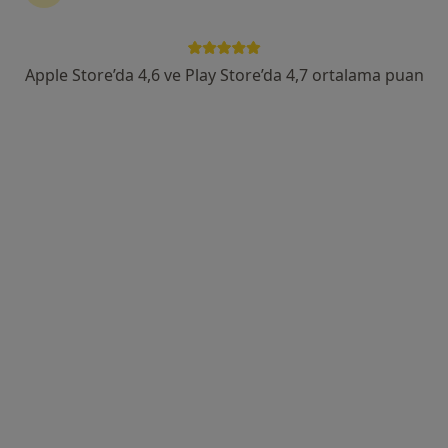
Ovacık Mahallesi D-100 Karayolu Üstü Symbol AVM (Koçtaş) Yanı, Başiskele
•
Harita
VM Medical Park Kocaeli Hastanesi
Apple Store’da 4,6 ve Play Store’da 4,7 ortalama puan
Bu uzman ilgili adres için online danışmanlık/takvim sunmuyor.
Randevu talep et
Op. Dr. Funda Doğan
Kadın hastalıkları ve doğum
5 görüş
Yenişehir Mah. Başak Cad. Özden Sok. No: 33, İzmit
•
Harita