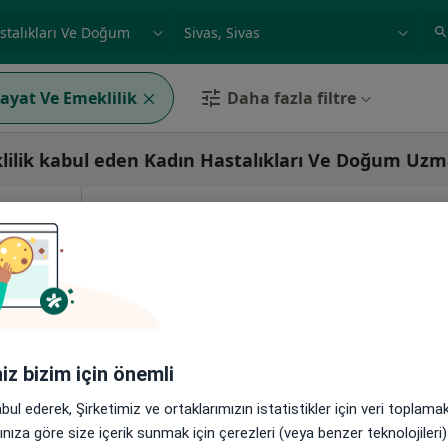
ilgi alanı ve hastalık, isim
örnek: İstanbul
Hayat Ve Emeklilik
Daha fazla filtre
lilik kabul eden Kadın Hastalıkları Ve Doğum Uzm
Bugün
Yarın
Paz,
Pzt,
7 Ağustos
8 Ağustos
9 Ağustos
10 Ağust
m, İç
·
oji
Online randevu erişime kapalı
Profili Gör
iniz bizim için önemli
8Merkez/Sivas, Sivas
•
Harita
abul ederek, Şirketimiz ve ortaklarımızın istatistikler için veri toplam
arınıza göre size içerik sunmak için çerezleri (veya benzer teknolojiler