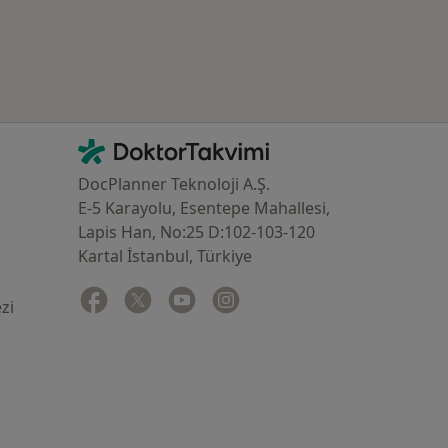
İletişim
DoktorTakvimi - Ana Sayfa
DocPlanner Teknoloji A.Ş.
E-5 Karayolu, Esentepe Mahallesi,
Lapis Han, No:25 D:102-103-120
Kartal İstanbul, Türkiye
Facebook
yeni bir sekmede açılır
Twitter
yeni bir sekmede açılır
Youtube
yeni bir sekmede açılır
Instagram
yeni bir sekmede açılır
zi