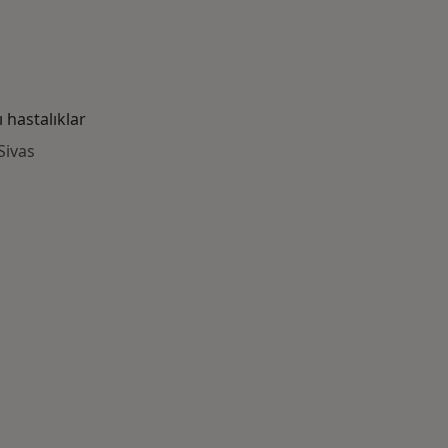
hastalıklar
Sivas
azlası: Yakın zamanda aranan bazı hastalıklar