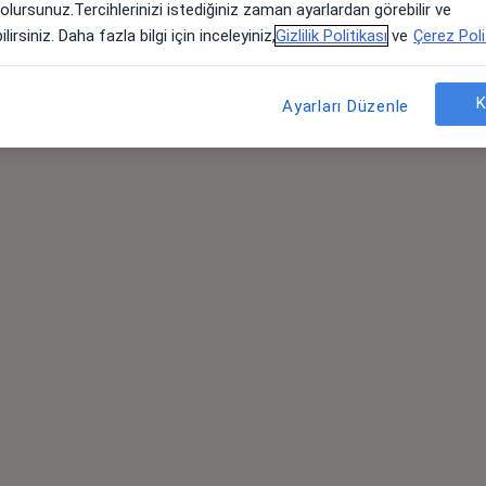
 olursunuz.Tercihlerinizi istediğiniz zaman ayarlardan görebilir ve
 Kerime Nazlı
lirsiniz. Daha fazla bilgi için inceleyiniz,
Gizlilik Politikası
ve
Çerez Poli
lihoğlu
stalıkları ve
oğum
K
Ayarları Düzenle