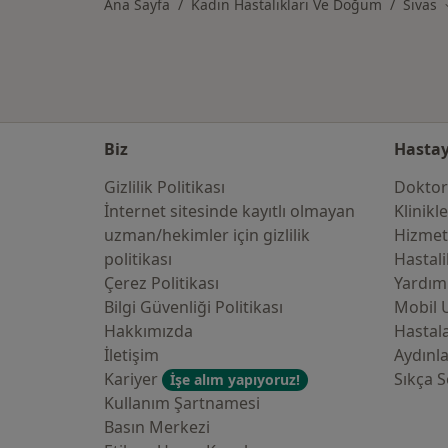
Ana Sayfa
Kadın Hastalıkları Ve Doğum
Sivas
Biz
Hastay
Gizlilik Politikası
Doktor
İnternet sitesinde kayıtlı olmayan
Klinikl
uzman/hekimler i̇çin gizlilik
Hizmet
politikası
Hastali
Çerez Politikası
Yardım
Bilgi Güvenliği Politikası
Mobil 
Hakkımızda
Hastala
İletişim
Aydınl
Kariyer
Sıkça S
İşe alım yapıyoruz!
Kullanım Şartnamesi
Basın Merkezi