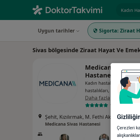
Uzmanlık, 
Uygun tarihler
Sigorta:
Ziraat 
Sivas bölgesinde Ziraat Hayat Ve Emek
Medicana Sivas
Hastanesi
Kadın hastalıkları ve doğu
hastalıkları, Gastroenterol
Daha fazla
119 görüş
Gizliliğ
Şehit, Kızılırmak, M. Fethi Akyüz Cd. No: 
Medicana Sivas Hastanesi
Çerezleri k
alışkanlıkl