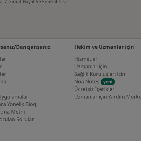
Ziraat Hayat Ve Emeklilik
Şehir değiştir
Şehir değiştir
sanız/Danışansanız
Hekim ve Uzmanlar için
lar
Hizmetler
er
Uzmanlar için
ler
Sağlık Kuruluşları için
klar
Noa Notes
yeni
Ücretsiz İçerikler
Uygulamalar
Uzmanlar için Yardım Merke
ra Yönelik Blog
atma Metni
orulan Sorular