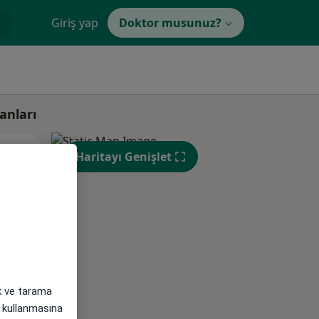
Giriş yap
Doktor musunuz?
anları
Sal,
Çar,
Per,
Haritayı Genişlet
os
11 Ağustos
12 Ağustos
13 Ağustos
ak ve tarama
i) kullanmasına