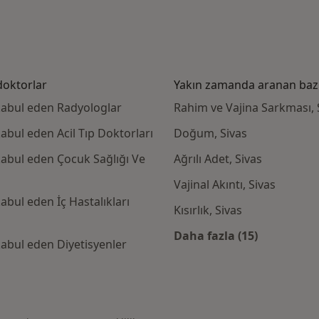
doktorlar
Yakın zamanda aranan bazı 
 kabul eden Radyologlar
Rahim ve Vajina Sarkması, 
abul eden Acil Tıp Doktorları
Doğum, Sivas
kabul eden Çocuk Sağlığı Ve
Ağrılı Adet, Sivas
Vajinal Akıntı, Sivas
abul eden İç Hastalıkları
Kısırlık, Sivas
Daha fazla (15)
kabul eden Diyetisyenler
Kategoride daha f
ayat Ve Emeklilik kabul eden diğer doktorlar