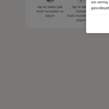
izin vermiş
Op. Dr. Sultan Şalk
Op. Dr. Nadir
Op. Dr.
güncelleyebi
Kadın hastalıkları ve
Cömert
Sa
doğum
Kadın hastalıkları ve
Kadın ha
doğum
d