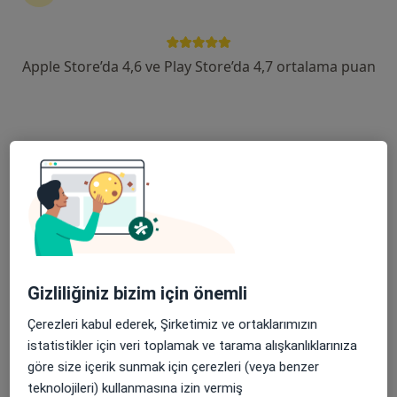
14 görüş
Şehit, Kızılırmak, M. Fethi Akyüz Cd. No: 8Merkez/Sivas, Sivas
•
Harita
Medicana Sivas Hastanesi
Apple Store’da 4,6 ve Play Store’da 4,7 ortalama puan
Bu uzman ilgili adres için online danışmanlık/takvim sunmuyor.
Randevu talep et
Gizliliğiniz bizim için önemli
Çerezleri kabul ederek, Şirketimiz ve ortaklarımızın
Op. Dr. Kerime Nazlı Salihoğlu
istatistikler için veri toplamak ve tarama alışkanlıklarınıza
Kadın hastalıkları ve doğum
göre size içerik sunmak için çerezleri (veya benzer
14 görüş
teknolojileri) kullanmasına izin vermiş