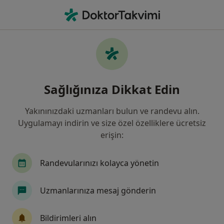
An
Kadın Hastalıkları Ve Doğum • Sivas, Sivas
Filters
Sigorta:
Şekerbank T.A.Ş. Pers
Sivas bölgesinde Şekerbank T.A.Ş. Personeli
Sağlığınıza Dikkat Edin
Sosyal Sigorta Sandığı Vakfı kabul eden
Kadın Hastalıkları Ve Doğum Uzmanları
Yakınınızdaki uzmanları bulun ve randevu alın.
Uygulamayı indirin ve size özel özelliklere ücretsiz
erişin:
Randevularınızı kolayca yönetin
Uzmanlarınıza mesaj gönderin
Op. Dr. Sultan Şalk
Bildirimleri alın
Kadın hastalıkları ve doğum