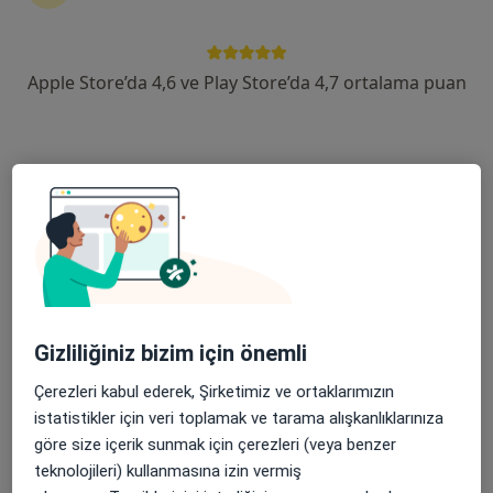
14 görüş
Şehit, Kızılırmak, M. Fethi Akyüz Cd. No: 8Merkez/Sivas, Sivas
•
Harita
Medicana Sivas Hastanesi
Apple Store’da 4,6 ve Play Store’da 4,7 ortalama puan
Bu uzman ilgili adres için online danışmanlık/takvim sunmuyor.
Randevu talep et
Gizliliğiniz bizim için önemli
Çerezleri kabul ederek, Şirketimiz ve ortaklarımızın
Op. Dr. Kerime Nazlı Salihoğlu
istatistikler için veri toplamak ve tarama alışkanlıklarınıza
Kadın hastalıkları ve doğum
göre size içerik sunmak için çerezleri (veya benzer
14 görüş
teknolojileri) kullanmasına izin vermiş