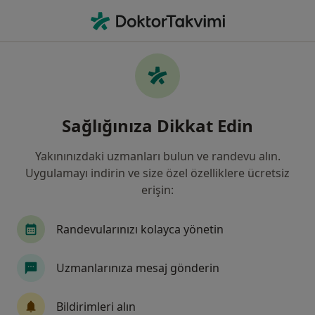
An
Kadın Hastalıkları Ve Doğum • Sivas, Sivas
Filters
Sigorta:
Garanti Emeklilik Ve
Sivas bölgesinde Garanti Emeklilik Ve Hayat
Sağlığınıza Dikkat Edin
kabul eden Kadın Hastalıkları Ve Doğum
Uzmanları
Yakınınızdaki uzmanları bulun ve randevu alın.
Uygulamayı indirin ve size özel özelliklere ücretsiz
erişin:
Randevularınızı kolayca yönetin
Uzmanlarınıza mesaj gönderin
Op. Dr. Sultan Şalk
Bildirimleri alın
Kadın hastalıkları ve doğum