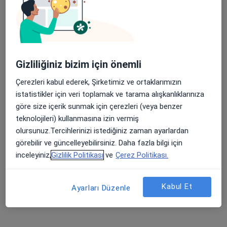
Şehit, Kızılırmak, M. Fethi Akyüz Cd. No: 8Merkez/Sivas, Sivas
•
Harita
Medicana Sivas Hastanesi
Apple Store’da 4,6 ve Play Store’da 4,7 ortalama puan
Gizliliğiniz bizim için önemli
Doç. Dr. Ayhan
Op. Dr. Ayşe Kaplan
Dursun
Göz hastalıkları
Çerezleri kabul ederek, Şirketimiz ve ortaklarımızın
Göz hastalıkları
istatistikler için veri toplamak ve tarama alışkanlıklarınıza
Bu kurumda online uygunluğu bulunan bir doktor veya uzman bulunamadı
göre size içerik sunmak için çerezleri (veya benzer
teknolojileri) kullanmasına izin vermiş
Profili Gör
olursunuz.Tercihlerinizi istediğiniz zaman ayarlardan
görebilir ve güncelleyebilirsiniz. Daha fazla bilgi için
inceleyiniz,
Gizlilik Politikası
ve
Çerez Politikası.
İlgili aramalar
Garanti Emeklilik Ve Hayat kabul eden diğer
Kabul Et
Ayarları Düzenle
doktorlar
Sivas bölgesinde Garanti Emeklilik Ve Hayat kabul