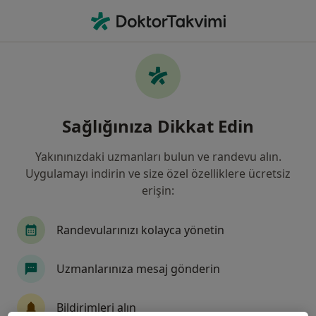
An
Psikiyatri • Sivas, Sivas
Filters
Sigorta:
Garanti Emeklilik Ve
Sivas bölgesinde Garanti Emeklilik Ve Hayat
Sağlığınıza Dikkat Edin
kabul eden Psikiyatristler
Yakınınızdaki uzmanları bulun ve randevu alın.
Uygulamayı indirin ve size özel özelliklere ücretsiz
erişin:
Randevularınızı kolayca yönetin
Uzmanlarınıza mesaj gönderin
Medicana Sivas Hastanesi
·
Daha fazla
Psikiyatri, İç hastalıkları, Gastroenteroloji
Bildirimleri alın
119 görüş