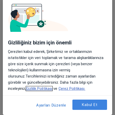
Şehit, Kızılırmak, M. Fethi Akyüz Cd. No: 8Merkez/Sivas, Sivas
•
Harita
Medicana Sivas Hastanesi
Apple Store’da 4,6 ve Play Store’da 4,7 ortalama puan
Bu kurumda online uygunluğu bulunan bir doktor veya uzman bulunamadı
Profili Gör
Gizliliğiniz bizim için önemli
Çerezleri kabul ederek, Şirketimiz ve ortaklarımızın
istatistikler için veri toplamak ve tarama alışkanlıklarınıza
göre size içerik sunmak için çerezleri (veya benzer
teknolojileri) kullanmasına izin vermiş
olursunuz.Tercihlerinizi istediğiniz zaman ayarlardan
görebilir ve güncelleyebilirsiniz. Daha fazla bilgi için
inceleyiniz,
Gizlilik Politikası
ve
Çerez Politikası.
Uzm. Dr. Zeki Kılıçkap
Psikiyatri
Kabul Et
Ayarları Düzenle
Şehit, Kızılırmak, M. Fethi Akyüz Cd. No: 8Merkez/Sivas, Sivas
•
Harita
Medicana Sivas Hastanesi