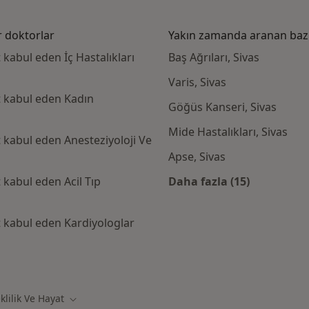
r doktorlar
Yakın zamanda aranan bazı 
 kabul eden İç Hastalıkları
Baş Ağrıları, Sivas
Varis, Sivas
t kabul eden Kadın
Göğüs Kanseri, Sivas
Mide Hastalıkları, Sivas
 kabul eden Anesteziyoloji Ve
Apse, Sivas
 kabul eden Acil Tıp
Daha fazla (15)
Kategoride daha f
t kabul eden Kardiyologlar
Emeklilik Ve Hayat kabul eden diğer doktorlar
lilik Ve Hayat
Şehir değiştir