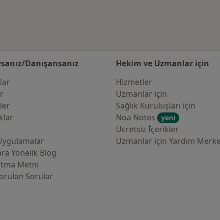
sanız/Danışansanız
Hekim ve Uzmanlar için
lar
Hizmetler
er
Uzmanlar için
ler
Sağlık Kuruluşları için
klar
Noa Notes
yeni
Ücretsiz İçerikler
Uygulamalar
Uzmanlar için Yardım Merke
ra Yönelik Blog
atma Metni
orulan Sorular