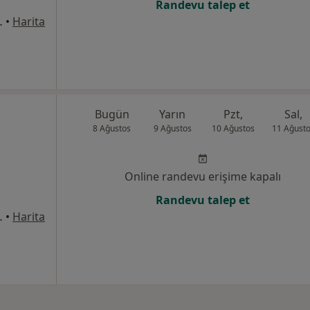
Randevu talep et
8Merkez/Sivas, Sivas
•
Harita
Bugün
Yarın
Pzt,
Sal,
8 Ağustos
9 Ağustos
10 Ağustos
11 Ağust
Online randevu erişime kapalı
Randevu talep et
8Merkez/Sivas, Sivas
•
Harita