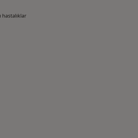
hastalıklar
azlası: Yakın zamanda aranan bazı hastalıklar