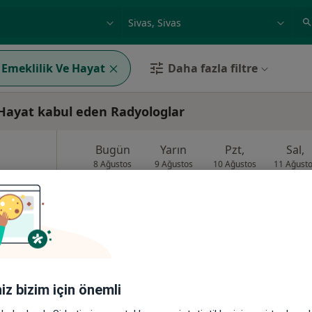
ilgi alanı ve hastalık, isim
örnek: İstanbul
 Emeklilik Ve Hayat
Daha fazla filtre
 Hayat kabul eden Radyologlar
Bugün
Yarın
Pzt,
Sal,
8 Ağustos
9 Ağustos
10 Ağustos
11 Ağust
zla
Online randevu erişime kapalı
Profili Gör
8Merkez/Sivas, Sivas
•
Harita
iniz bizim için önemli