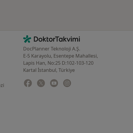
İletişim
DoktorTakvimi - Ana Sayfa
DocPlanner Teknoloji A.Ş.
E-5 Karayolu, Esentepe Mahallesi,
Lapis Han, No:25 D:102-103-120
Kartal İstanbul, Türkiye
Facebook
yeni bir sekmede açılır
Twitter
yeni bir sekmede açılır
Youtube
yeni bir sekmede açılır
Instagram
yeni bir sekmede açılır
zi