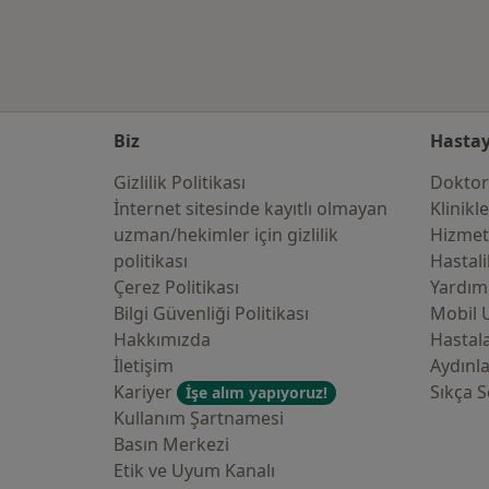
Biz
Hastay
Gizlilik Politikası
Doktor
İnternet sitesinde kayıtlı olmayan
Klinikl
uzman/hekimler i̇çin gizlilik
Hizmet
politikası
Hastali
Çerez Politikası
Yardım
Bilgi Güvenliği Politikası
Mobil 
Hakkımızda
Hastala
İletişim
Aydınl
Kariyer
Sıkça S
İşe alım yapıyoruz!
Kullanım Şartnamesi
Basın Merkezi
Etik ve Uyum Kanalı