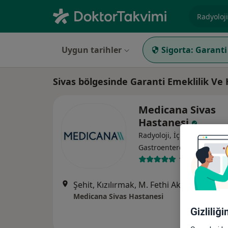
Uzmanlık, 
Uygun tarihler
Sigorta:
Garanti
Sivas bölgesinde Garanti Emeklilik Ve
Medicana Sivas
Hastanesi
Radyoloji, İç hastalıkları,
·
Daha fa
Gastroenteroloji
119 görüş
Şehit, Kızılırmak, M. Fethi Akyüz Cd. No: 
Medicana Sivas Hastanesi
Gizliliğ