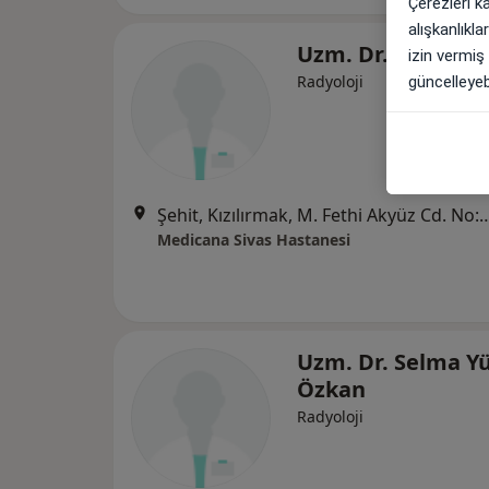
Çerezleri k
alışkanlıkl
Uzm. Dr. Mehmet 
izin vermiş
Radyoloji
güncelleyebi
Şehit, Kızılırmak, M. Fethi Akyüz Cd. No: 
Medicana Sivas Hastanesi
Uzm. Dr. Selma Yü
Özkan
Radyoloji