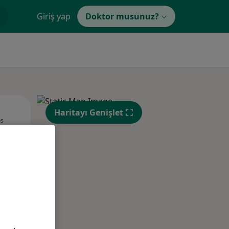
Giriş yap
Doktor musunuz?
Çar,
Per,
Cum,
Haritayı Genişlet
os
12 Ağustos
13 Ağustos
14 Ağustos