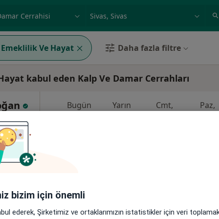
ilgi alanı ve hastalık, isim
örnek: İstanbul
 Emeklilik Ve Hayat
Daha fazla filtre
 Hayat kabul eden Kalp Ve Damar Cerrahları
Doğan
Bugün
Yarın
Cmt,
Paz,
6 Ağustos
7 Ağustos
8 Ağustos
9 Ağusto
Göğüs
Online randevu erişime kapalı
Randevu talep et
8Merkez/Sivas, Sivas
•
Harita
iniz bizim için önemli
abul ederek, Şirketimiz ve ortaklarımızın istatistikler için veri toplam