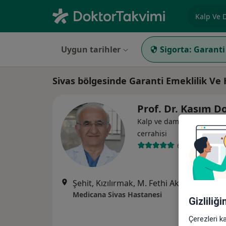
Uzmanlık, 
Uygun tarihler
Sigorta:
Garanti
Sivas bölgesinde Garanti Emeklilik Ve
Prof. Dr. Kasım 
Kalp ve damar cerrahisi, 
cerrahisi
6 görüş
Şehit, Kızılırmak, M. Fethi Akyüz Cd. No: 
Medicana Sivas Hastanesi
Gizliliğ
Çerezleri k