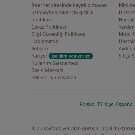
İnternet sitesinde kayıtlı olmayan
Klinikl
uzman/hekimler i̇çin gizlilik
Hizmet
politikası
Hastali
Çerez Politikası
Yardım
Bilgi Güvenliği Politikası
Mobil 
Hakkımızda
Hastala
İletişim
Aydınl
Kariyer
Sıkça S
İşe alım yapıyoruz!
Kullanım Şartnamesi
Basın Merkezi
Etik ve Uyum Kanalı
yeni bir sekmede a
yeni bir 
y
Polska
,
Türkiye
,
España
,
İş bu sayfada yer alan görüşler, ilgili doktor