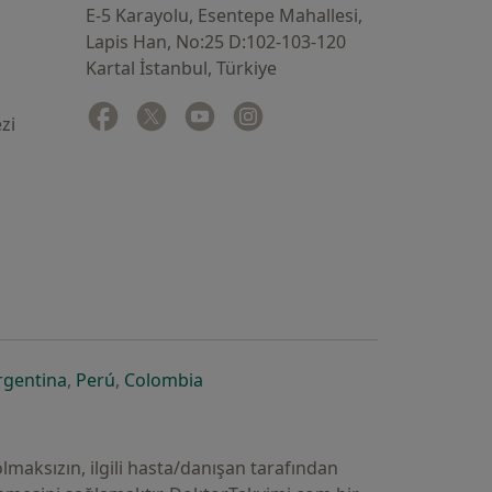
E-5 Karayolu, Esentepe Mahallesi,
Lapis Han, No:25 D:102-103-120
Kartal İstanbul, Türkiye
Facebook
yeni bir sekmede açılır
Twitter
yeni bir sekmede açılır
Youtube
yeni bir sekmede açılır
Instagram
yeni bir sekmede açılır
zi
 açılır
ekmede açılır
i bir sekmede açılır
yeni bir sekmede açılır
yeni bir sekmede açılır
yeni bir sekmede açılır
rgentina
,
Perú
,
Colombia
lmaksızın, ilgili hasta/danışan tarafından