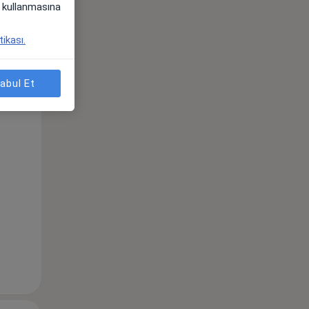
i) kullanmasına
tikası.
Pzt,
Sal,
Çar,
s
10 Ağustos
11 Ağustos
12 Ağustos
abul Et