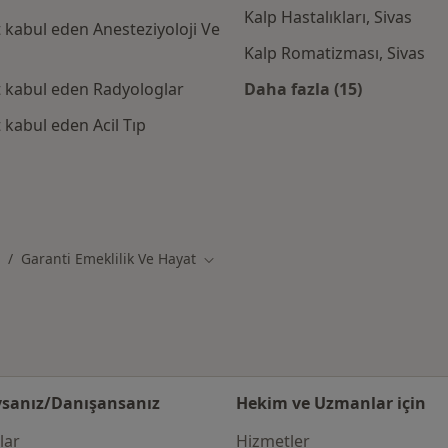
Kalp Hastalıkları, Sivas
 kabul eden Anesteziyoloji Ve
Kalp Romatizması, Sivas
t kabul eden Radyologlar
Daha fazla (15)
Kategoride daha f
 kabul eden Acil Tıp
Emeklilik Ve Hayat kabul eden diğer doktorlar
Garanti Emeklilik Ve Hayat
r
hir değiştir
Şehir değiştir
sanız/Danışansanız
Hekim ve Uzmanlar için
lar
Hizmetler