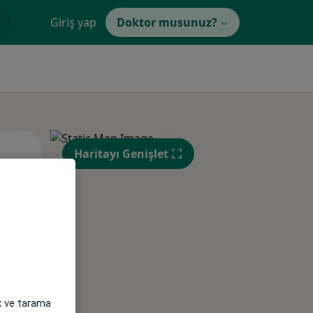
Giriş yap
Doktor musunuz?
Pzt,
Sal,
Çar,
Haritayı Genişlet
s
10 Ağustos
11 Ağustos
12 Ağustos
ak ve tarama