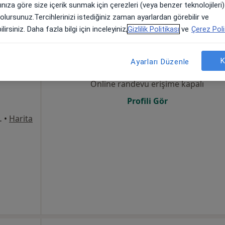
arınıza göre size içerik sunmak için çerezleri (veya benzer teknolojiler
 olursunuz.Tercihlerinizi istediğiniz zaman ayarlardan görebilir ve
lirsiniz. Daha fazla bilgi için inceleyiniz,
Gizlilik Politikası
ve
Çerez Poli
Bugün
Yarın
Cmt,
Paz,
6 Ağustos
7 Ağustos
8 Ağustos
9 Ağusto
K
Ayarları Düzenle
ç
·
oji
Online randevu erişime kapalı
Profili Gör
8Merkez/Sivas, Sivas
•
Harita