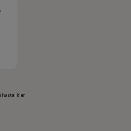
Pzt,
Sal,
Çar,
s
10 Ağustos
11 Ağustos
12 Ağustos
hastalıklar