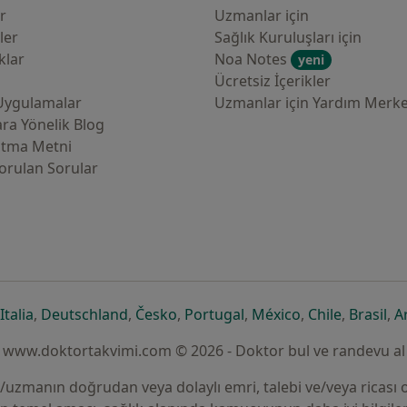
er
Uzmanlar için
ler
Sağlık Kuruluşları için
klar
Noa Notes
yeni
Ücretsiz İçerikler
Uygulamalar
Uzmanlar için Yardım Merke
ra Yönelik Blog
atma Metni
orulan Sorular
çılır
sekmede açılır
eni bir sekmede açılır
yeni bir sekmede açılır
yeni bir sekmede açılır
yeni bir sekmede açılır
yeni bir sekmede açılır
yeni bir sekmede
yeni bir s
yen
Italia
,
Deutschland
,
Česko
,
Portugal
,
México
,
Chile
,
Brasil
,
A
www.doktortakvimi.com © 2026 - Doktor bul ve randevu al
un/uzmanın doğrudan veya dolaylı emri, talebi ve/veya ricası o