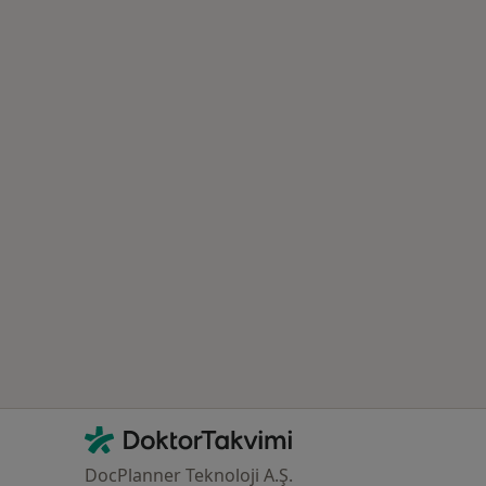
azlası: Yakın zamanda aranan bazı hastalıklar
İletişim
DoktorTakvimi - Ana Sayfa
DocPlanner Teknoloji A.Ş.