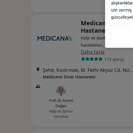
alışkanlıkl
izin vermiş
güncelleyebi
Medicana Sivas
Hastanesi
Kalp ve damar cerrahisi, İ
hastalıkları, Gastroenterol
Daha fazla
119 görüş
Şehit, Kızılırmak, M. Fethi Akyüz Cd. No: 
Medicana Sivas Hastanesi
Prof. Dr. Kasım
Doğan
Kalp ve damar
cerrahisi