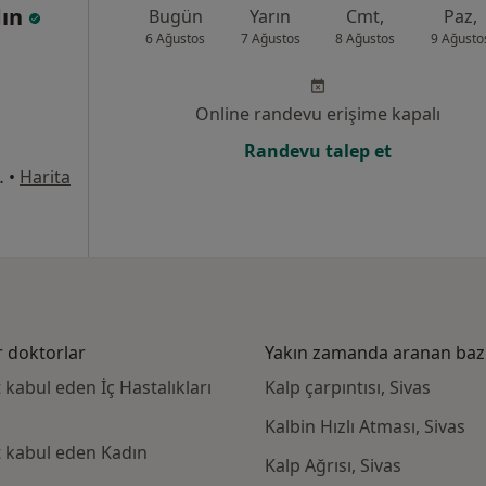
dın
Bugün
Yarın
Cmt,
Paz,
6 Ağustos
7 Ağustos
8 Ağustos
9 Ağusto
Online randevu erişime kapalı
Randevu talep et
8Merkez/Sivas, Sivas
•
Harita
r doktorlar
Yakın zamanda aranan bazı 
 kabul eden İç Hastalıkları
Kalp çarpıntısı, Sivas
Kalbin Hızlı Atması, Sivas
t kabul eden Kadın
Kalp Ağrısı, Sivas