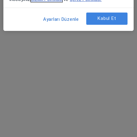
Şehit, Kızılırmak, M. Fethi Akyüz Cd. No: 8Merkez/Sivas, Sivas
•
Harita
Medicana Sivas Hastanesi
Kabul Et
Ayarları Düzenle
Prof. Dr. Kasım
Doğan
Kalp ve damar
cerrahisi
Bu kurumda online uygunluğu bulunan bir doktor veya uzman bulunamadı
Profili Gör