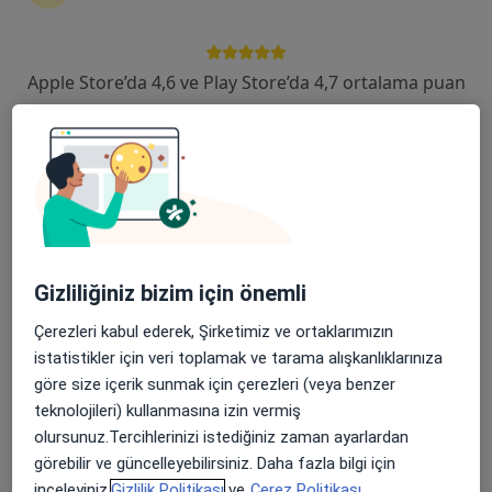
6 görüş
Şehit, Kızılırmak, M. Fethi Akyüz Cd. No: 8Merkez/Sivas, Sivas
•
Harita
Medicana Sivas Hastanesi
Apple Store’da 4,6 ve Play Store’da 4,7 ortalama puan
Bu uzman ilgili adres için online danışmanlık/takvim sunmuyor.
Randevu talep et
Gizliliğiniz bizim için önemli
Çerezleri kabul ederek, Şirketimiz ve ortaklarımızın
istatistikler için veri toplamak ve tarama alışkanlıklarınıza
göre size içerik sunmak için çerezleri (veya benzer
Medicana Sivas Hastanesi
teknolojileri) kullanmasına izin vermiş
·
olursunuz.Tercihlerinizi istediğiniz zaman ayarlardan
Kalp ve damar cerrahisi, İç hastalıkları, Gastroenteroloji
Daha fazla
görebilir ve güncelleyebilirsiniz. Daha fazla bilgi için
inceleyiniz,
Gizlilik Politikası
ve
Çerez Politikası.
119 görüş