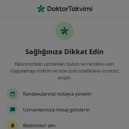
An
Kalp Ve Damar Cerrahisi • Sivas, Sivas
Filters
Sigorta:
BNP Paribas Cardif Em
Sivas bölgesinde BNP Paribas Cardif
Sağlığınıza Dikkat Edin
Emeklilik kabul eden Kalp Ve Damar
Cerrahları
Yakınınızdaki uzmanları bulun ve randevu alın.
Uygulamayı indirin ve size özel özelliklere ücretsiz
erişin:
Randevularınızı kolayca yönetin
Uzmanlarınıza mesaj gönderin
Prof. Dr. Kasım Doğan
Bildirimleri alın
Kalp ve damar cerrahisi, Göğüs cerrahisi