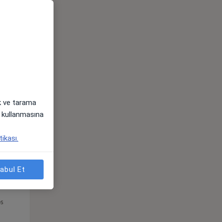
Per,
Cum,
Cmt,
os
13 Ağustos
14 Ağustos
15 Ağustos
ak ve tarama
i) kullanmasına
tikası.
abul Et
Per,
Cum,
Cmt,
os
13 Ağustos
14 Ağustos
15 Ağustos