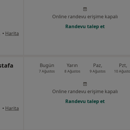
Online randevu erişime kapalı
Randevu talep et
stanbul
•
Harita
stafa
Bugün
Yarın
Paz,
Pzt,
7 Ağustos
8 Ağustos
9 Ağustos
10 Ağust
Online randevu erişime kapalı
Randevu talep et
anbul
•
Harita