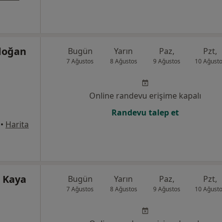
doğan
Bugün
Yarın
Paz,
Pzt,
7 Ağustos
8 Ağustos
9 Ağustos
10 Ağust
Online randevu erişime kapalı
Randevu talep et
•
Harita
m Kaya
Bugün
Yarın
Paz,
Pzt,
7 Ağustos
8 Ağustos
9 Ağustos
10 Ağust