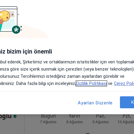
rak
Bugün
Yarın
Paz,
Pzt,
7 Ağustos
8 Ağustos
9 Ağustos
10 Ağust
Online randevu erişime kapalı
iniz bizim için önemli
Randevu talep et
abul ederek, Şirketimiz ve ortaklarımızın istatistikler için veri toplam
anbul, İstanbul
•
Harita
arınıza göre size içerik sunmak için çerezleri (veya benzer teknolojiler
Cem Erdurak Muayenehanesi , QBMED,Işıklar cad. No:37,Ataşehir,İstanbul
 olursunuz.Tercihlerinizi istediğiniz zaman ayarlardan görebilir ve
lirsiniz. Daha fazla bilgi için inceleyiniz,
Gizlilik Politikası
ve
Çerez Poli
K
Ayarları Düzenle
uoğlu
Bugün
Yarın
Paz,
Pzt,
7 Ağustos
8 Ağustos
9 Ağustos
10 Ağust