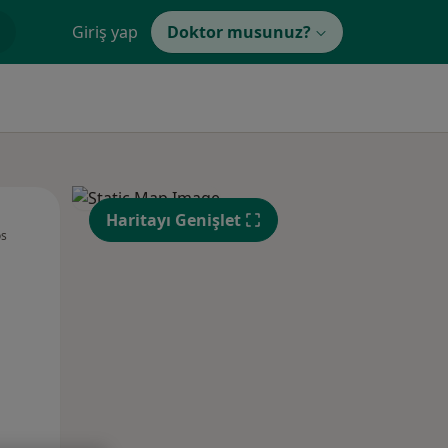
Giriş yap
Doktor musunuz?
Sal,
Çar,
Per,
Haritayı Genişlet
os
11 Ağustos
12 Ağustos
13 Ağustos