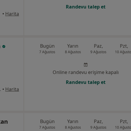
Randevu talep et
anbul
•
Harita
n
Bugün
Yarın
Paz,
Pzt,
7 Ağustos
8 Ağustos
9 Ağustos
10 Ağust
Online randevu erişime kapalı
Randevu talep et
:1 Daire:2, İstanbul
•
Harita
kan
Bugün
Yarın
Paz,
Pzt,
7 Ağustos
8 Ağustos
9 Ağustos
10 Ağust