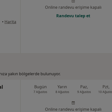
Online randevu erişime kapalı
Randevu talep et
•
Harita
ıza yakın bölgelerde bulunuyor.
al
Bugün
Yarın
Paz,
Pzt,
7 Ağustos
8 Ağustos
9 Ağustos
10 Ağust
Online randevu erişime kapalı