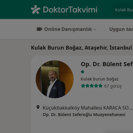
Uzmanlık, 
Online Danışmanlık
Uygun tar
Kulak Burun Boğaz, Ataşehir, İstanbul
Op. Dr. Bülent Se
Kulak burun boğaz
67 görüş
Küçükbakkalköy Mahallesi KARACA SOKAK Brandium Residency R2 BLOK D:181, İstanbul
Op. Dr. Bülent Seferoğlu Muayenehanesi