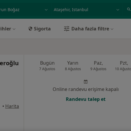
ilgi alanı ve hastalık, isim
örnek: İstanbul
ihler
Sigorta
Daha fazla filtre
feroğlu
Bugün
Yarın
Paz,
Pzt,
7 Ağustos
8 Ağustos
9 Ağustos
10 Ağust
Online randevu erişime kapalı
Randevu talep et
•
Harita