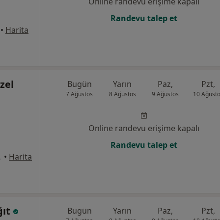
Online randevu erişime kapalı
Randevu talep et
•
Harita
zel
Bugün
Yarın
Paz,
Pzt,
7 Ağustos
8 Ağustos
9 Ağustos
10 Ağust
Online randevu erişime kapalı
Randevu talep et
31, Pendik
•
Harita
ğıt
Bugün
Yarın
Paz,
Pzt,