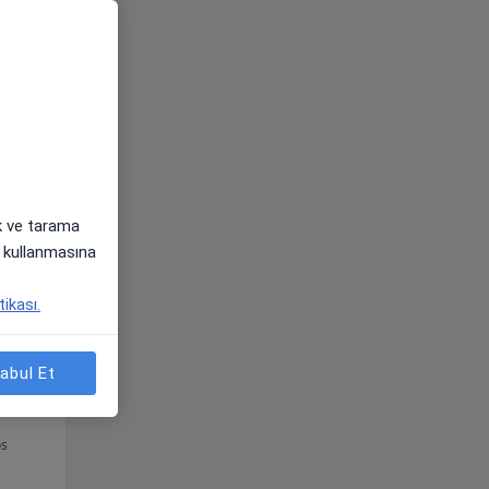
Sal,
Çar,
Per,
os
11 Ağustos
12 Ağustos
13 Ağustos
ak ve tarama
i) kullanmasına
tikası.
abul Et
Sal,
Çar,
Per,
os
11 Ağustos
12 Ağustos
13 Ağustos