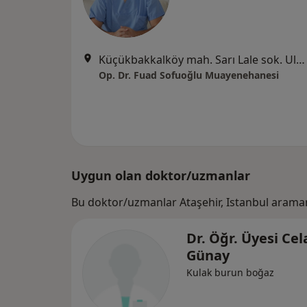
Küçükbakkalköy mah. Sarı Lale sok. Ulugöl(Liberty) Plaza. No:1 D:4, İstanbul
Op. Dr. Fuad Sofuoğlu Muayenehanesi
Uygun olan doktor/uzmanlar
Bu doktor/uzmanlar Ataşehir, Istanbul araman
Dr. Öğr. Üyesi Cel
Günay
Kulak burun boğaz