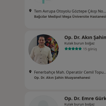
Tem Avrupa Otoyolu Göztepe Çıkışı No: 1Bağcılar, İst
Bağcılar Medipol Mega Üniversite Hastanesi
Op. Dr. Akın Şahi
Kulak burun boğaz
15 görüş
Fenerbahçe Mah. Operatör Cemil Topuzlu Cd. No:25 Yosun Apt. Kat
Op. Dr. Akın Şahin Muayanehanesi
Op. Dr. Emre Gür
Kulak burun boğaz