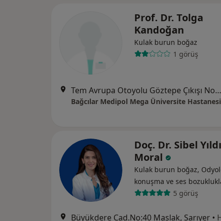
Prof. Dr. Tolga
Kandoğan
Kulak burun boğaz
1 görüş
Tem Avrupa Otoyolu Göztepe Çıkışı No: 1Bağcılar, İst
Bağcılar Medipol Mega Üniversite Hastanesi
Doç. Dr. Sibel Yıld
Moral
Kulak burun boğaz, Odyoloj
konuşma ve ses bozuklukla
5 görüş
Büyükdere Cad.No:40 Maslak, Sarıyer
•
H