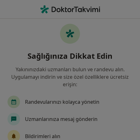
An
Kulak Burun Boğaz • Manisa, Manisa, Türkiye
Filters
Sigorta:
Generali Sigorta
Manisa bölgesinde Generali Sigorta kabul
Sağlığınıza Dikkat Edin
eden Kulak Burun Boğaz Doktorları
Yakınınızdaki uzmanları bulun ve randevu alın.
Uygulamayı indirin ve size özel özelliklere ücretsiz
erişin:
Randevularınızı kolayca yönetin
Uzmanlarınıza mesaj gönderin
Op. Dr. Üner İhsan Şahin
Kulak burun boğaz
Bildirimleri alın
11 görüş