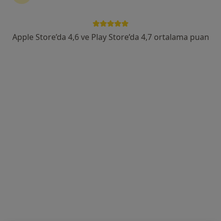
Sakarya Mahallesi Uzunyol Caddesi No:140, Manisa
•
Harita
Manisa Özel Sekiz Eylül Hastanesi
Apple Store’da 4,6 ve Play Store’da 4,7 ortalama puan
Bu uzman ilgili adres için online danışmanlık/takvim sunmuyor.
Randevu talep et
Manisa Özel Sekiz Eylül Hastanesi
·
Daha
Kulak burun boğaz, İç hastalıkları, Gastroenteroloji
fazla
57 görüş