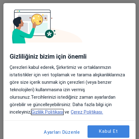
Sakarya Mahallesi Uzunyol Caddesi No:140, Manisa
•
Harita
Manisa Özel Sekiz Eylül Hastanesi
Bu kurumda online uygunluğu bulunan bir doktor veya uzman bulunamadı
Profili Gör
Gizliliğiniz bizim için önemli
Çerezleri kabul ederek, Şirketimiz ve ortaklarımızın
istatistikler için veri toplamak ve tarama alışkanlıklarınıza
göre size içerik sunmak için çerezleri (veya benzer
teknolojileri) kullanmasına izin vermiş
olursunuz.Tercihlerinizi istediğiniz zaman ayarlardan
Manisa Saruhanlı Devlet Hastanesi
görebilir ve güncelleyebilirsiniz. Daha fazla bilgi için
inceleyiniz,
Gizlilik Politikası
ve
Çerez Politikası.
·
Daha fazla
Kulak burun boğaz, İç hastalıkları, Nöroloji
Cengiztopel Mah., Manisa
•
Harita
Manisa Saruhanlı Devlet Hastanesi
Kabul Et
Ayarları Düzenle