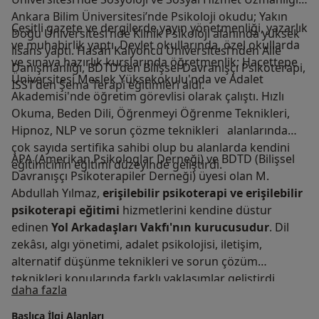
Ankara Bilim Üniversitesi’nde Psikoloji okudu; Yakın
Çeşitli gazete ve dergilerde yayın yönetmenliği, yazarlık
Doğu Üniversitesi’nde Klinik Psikoloji alanında yüksek
ve muhabirlik yaptı. Devlet okullarında, özel okullarda
lisans yaptı. Hasan Kalyoncu Üniversitesi’nden Aile
ve sınava hazırlık kurslarında öğretmenlik; Hacettepe
Danışmanlığı, BDTD’den Bilişsel Davranışçı Psikoterapi,
Üniversitesi Meslek Yüksekokulu'nda ve Adalet
ISST’den Şema Terapi eğitimleri aldı.
Akademisi'nde öğretim görevlisi olarak çalıştı. Hızlı
Okuma, Beden Dili, Öğrenmeyi Öğrenme Teknikleri,
Hipnoz, NLP ve sorun çözme teknikleri alanlarında
çok sayıda sertifika sahibi olup bu alanlarda kendini
APA (Amerikan Psikologlar Derneği) ve BDTD (Bilişsel
eğitimcinin eğitimi düzeyinde geliştirdi.
Davranışçı Psikoterapiler Derneği) üyesi olan M.
Abdullah Yılmaz,
erişilebilir psikoterapi ve erişilebilir
psikoterapi eğitimi
hizmetlerini kendine düstur
edinen
Yol Arkadaşları Vakfı'nın kurucusudur
. Dil
zekâsı, algı yönetimi, adalet psikolojisi, iletişim,
alternatif düşünme teknikleri ve sorun çözüm
teknikleri konularında farklı yaklaşımlar geliştirdi.
Hakkımda
daha fazla
Birikimlerini çeşitli yayın organları aracılığıyla
paylaşmaya devam etmektedir.
Başlıca İlgi Alanları