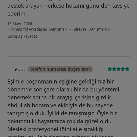
destek arayan herkese hocamı gönülden tavsiye
ederim.
16 Mayıs 2026
•
Yılmaz Yol Arkadaşları Danışmanlık
•
Bireysel Danışmanlık
•
kullanıcının görüşüne göre i̇....
Görüşü şikayet et
e.....
Telefon numarası doğrulandı
E
Eşimle boşanmanın eşiğine geldiğimiz bir
dönemde son çare olarak bir de bu yöntemi
denemek adına bir arayış içerisine girdik.
Abdullah hocam ve ekibiyle de bu sayede
tanışmış olduk. İyi ki de tanışmışız. Öyle bir
dokundu ki hayatımıza çok da güzel oldu.
Mesleki profesyonelliğini aile sıcaklığı
samimiyeti ile birleştiren şahane bir insan.