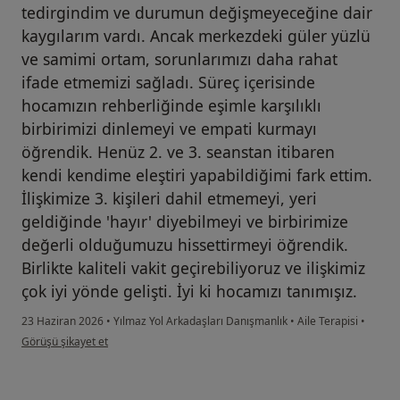
tedirgindim ve durumun değişmeyeceğine dair
kaygılarım vardı. Ancak merkezdeki güler yüzlü
ve samimi ortam, sorunlarımızı daha rahat
ifade etmemizi sağladı. Süreç içerisinde
hocamızın rehberliğinde eşimle karşılıklı
birbirimizi dinlemeyi ve empati kurmayı
öğrendik. Henüz 2. ve 3. seanstan itibaren
kendi kendime eleştiri yapabildiğimi fark ettim.
İlişkimize 3. kişileri dahil etmemeyi, yeri
geldiğinde 'hayır' diyebilmeyi ve birbirimize
değerli olduğumuzu hissettirmeyi öğrendik.
Birlikte kaliteli vakit geçirebiliyoruz ve ilişkimiz
çok iyi yönde gelişti. İyi ki hocamızı tanımışız.
23 Haziran 2026
•
Yılmaz Yol Arkadaşları Danışmanlık
•
Aile Terapisi
•
kullanıcının görüşüne göre s.....
Görüşü şikayet et