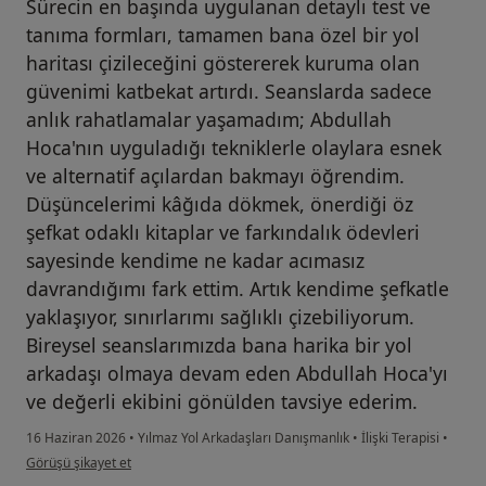
Sürecin en başında uygulanan detaylı test ve
tanıma formları, tamamen bana özel bir yol
haritası çizileceğini göstererek kuruma olan
güvenimi katbekat artırdı. Seanslarda sadece
anlık rahatlamalar yaşamadım; Abdullah
Hoca'nın uyguladığı tekniklerle olaylara esnek
ve alternatif açılardan bakmayı öğrendim.
Düşüncelerimi kâğıda dökmek, önerdiği öz
şefkat odaklı kitaplar ve farkındalık ödevleri
sayesinde kendime ne kadar acımasız
davrandığımı fark ettim. Artık kendime şefkatle
yaklaşıyor, sınırlarımı sağlıklı çizebiliyorum.
Bireysel seanslarımızda bana harika bir yol
arkadaşı olmaya devam eden Abdullah Hoca'yı
ve değerli ekibini gönülden tavsiye ederim.
16 Haziran 2026
•
Yılmaz Yol Arkadaşları Danışmanlık
•
İlişki Terapisi
•
kullanıcının görüşüne göre a.....
Görüşü şikayet et