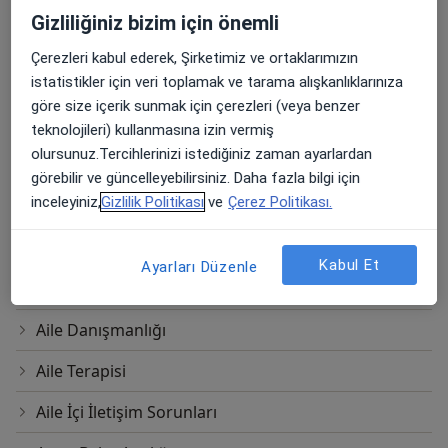
Aziziye Mahallesi Cinnah Caddesi
Ücretler Hakkında
Gizliliğiniz bizim için önemli
No:66/7, Çankaya
Yılmaz Yol Arkadaşları Danışmanlık
Çerezleri kabul ederek, Şirketimiz ve ortaklarımızın
istatistikler için veri toplamak ve tarama alışkanlıklarınıza
Online Danışmanlık
göre size içerik sunmak için çerezleri (veya benzer
teknolojileri) kullanmasına izin vermiş
Diğer Hizmetler
olursunuz.Tercihlerinizi istediğiniz zaman ayarlardan
görebilir ve güncelleyebilirsiniz. Daha fazla bilgi için
ADHD (Dikkat Eksikliği - Hiperaktivite Bozukluğu)
inceleyiniz,
Gizlilik Politikası
ve
Çerez Politikası.
Testi
Agte- Ankara Gelişim Tarama Envanteri
Kabul Et
Ayarları Düzenle
Aile Arabuluculuğu
Aile Danışmanlığı
Aile Terapisi
Aile İçi İletişim Sorunları