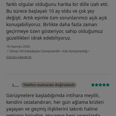
farklı olgular olduğunu harika bir dille izah etti.
Bu sürece başlayalı 10 ay oldu ve çok şey
değişti. Artık eşimle tüm sorunlarımızı açık açık
konuşabiliyoruz. Birlikte daha fazla zaman
geçirmeye özen gösteriyor, sahip olduğumuz
güzellikleri idrak edebiliyoruz.
16 Haziran 2026
•
Yılmaz Yol Arkadaşları Danışmanlık
•
Aile Danışmanlığı
•
kullanıcının görüşüne göre er...
Görüşü şikayet et
i̇....
Telefon numarası doğrulandı
I
Görüşmelere başladığımda intihara meyilli,
kendini cezalandıran, her gün ağlama krizleri
yaşayan ve geçmiş ilişkilerini takıntı haline
getirmiş biriydim. Hocamın beni seanslarda