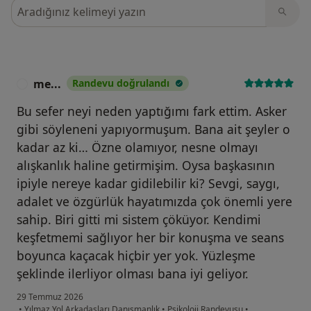
Görüşler içerisinde ara
me...
Randevu doğrulandı
M
Bu sefer neyi neden yaptığımı fark ettim. Asker
gibi söyleneni yapıyormuşum. Bana ait şeyler o
kadar az ki… Özne olamıyor, nesne olmayı
alışkanlık haline getirmişim. Oysa başkasının
ipiyle nereye kadar gidilebilir ki? Sevgi, saygı,
adalet ve özgürlük hayatımızda çok önemli yere
sahip. Biri gitti mi sistem çöküyor. Kendimi
keşfetmemi sağlıyor her bir konuşma ve seans
boyunca kaçacak hiçbir yer yok. Yüzleşme
şeklinde ilerliyor olması bana iyi geliyor.
29 Temmuz 2026
•
Yılmaz Yol Arkadaşları Danışmanlık
•
Psikoloji Randevusu
•