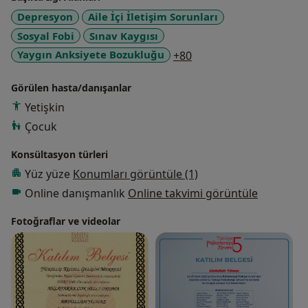
Depresyon
Aile İçi İletişim Sorunları
Sosyal Fobi
Sınav Kaygısı
a11y_sr_more_disease
Yaygın Anksiyete Bozukluğu
+80
Görülen hasta/danışanlar
Yetişkin
Çocuk
Konsültasyon türleri
Yüz yüze
Konumları görüntüle (1)
Online danışmanlık
Online takvimi görüntüle
Fotoğraflar ve videolar