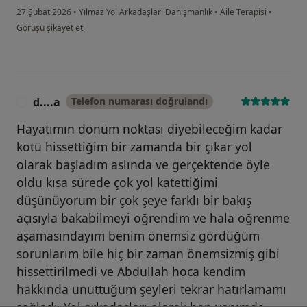
27 Şubat 2026
•
Yılmaz Yol Arkadaşları Danışmanlık
•
Aile Terapisi
•
kullanıcının görüşüne göre r.....
Görüşü şikayet et
d....a
Telefon numarası doğrulandı
D
Hayatımın dönüm noktası diyebileceğim kadar
kötü hissettiğim bir zamanda bir çıkar yol
olarak başladım aslında ve gerçektende öyle
oldu kısa sürede çok yol katettiğimi
düşünüyorum bir çok şeye farklı bir bakış
açısıyla bakabilmeyi öğrendim ve hala öğrenme
aşamasındayım benim önemsiz gördüğüm
sorunlarım bile hiç bir zaman önemsizmiş gibi
hissettirilmedi ve Abdullah hoca kendim
hakkında unuttuğum şeyleri tekrar hatırlamamı
sağladı .Yol arkadaşları olarak hep yanımda