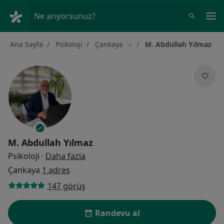
An
Ne arıyorsunuz?
Ana Sayfa
Psikoloji
Çankaya
M. Abdullah Yılmaz
Şehir değiştir
M. Abdullah Yılmaz
uzmanliklar hakkinda
Psikoloji
·
Daha fazla
Çankaya
1 adres
147 görüş
Randevu al