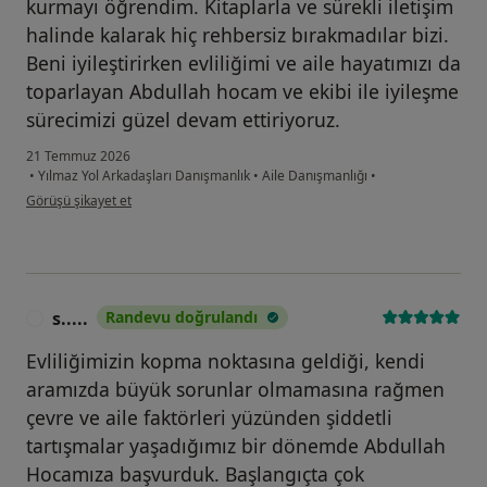
kurmayı öğrendim. Kitaplarla ve sürekli iletişim
halinde kalarak hiç rehbersiz bırakmadılar bizi.
Beni iyileştirirken evliliğimi ve aile hayatımızı da
toparlayan Abdullah hocam ve ekibi ile iyileşme
sürecimizi güzel devam ettiriyoruz.
21 Temmuz 2026
•
Yılmaz Yol Arkadaşları Danışmanlık
•
Aile Danışmanlığı
•
kullanıcının görüşüne göre me...n
Görüşü şikayet et
s.....
Randevu doğrulandı
S
Evliliğimizin kopma noktasına geldiği, kendi
aramızda büyük sorunlar olmamasına rağmen
çevre ve aile faktörleri yüzünden şiddetli
tartışmalar yaşadığımız bir dönemde Abdullah
Hocamıza başvurduk. Başlangıçta çok