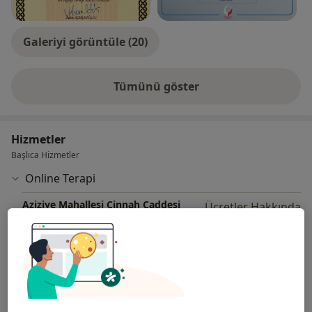
Galeriyi görüntüle (20)
Tümünü göster
deneyim hakkında
Hizmetler
Başlıca Hizmetler
Online Terapi
Aziziye Mahallesi Cinnah Caddesi
Ücretler Hakkında
No:66/7, Çankaya
Yılmaz Yol Arkadaşları Danışmanlık
Online Danışmanlık
Psikoloji Randevusu