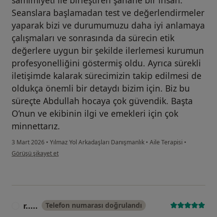
Seanslara başlamadan test ve değerlendirmeler
yaparak bizi ve durumumuzu daha iyi anlamaya
çalışmaları ve sonrasında da sürecin etik
değerlere uygun bir şekilde ilerlemesi kurumun
profesyonelliğini göstermiş oldu. Ayrıca sürekli
iletişimde kalarak sürecimizin takip edilmesi de
oldukça önemli bir detaydı bizim için. Biz bu
süreçte Abdullah hocaya çok güvendik. Başta
O’nun ve ekibinin ilgi ve emekleri için çok
minnettarız.
3 Mart 2026
•
Yılmaz Yol Arkadaşları Danışmanlık
•
Aile Terapisi
•
kullanıcının görüşüne göre e.....
Görüşü şikayet et
r.....
Telefon numarası doğrulandı
R