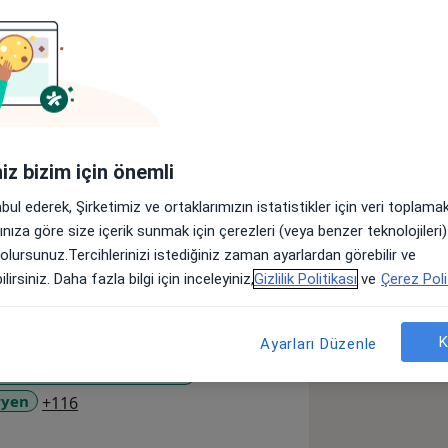
r
Sigortalar
Görüşler (38)
lar
iniz bizim için önemli
İlk öğrenimimi Mersin Çankaya
abul ederek, Şirketimiz ve ortaklarımızın istatistikler için veri toplam
esinde tamamladım. 2002 yılında
arınıza göre size içerik sunmak için çerezleri (veya benzer teknolojiler
003-2008 yıllları arasında İstanbul
 olursunuz.Tercihlerinizi istediğiniz zaman ayarlardan görebilir ve
vinde ihtisasımı tamamladım. 2008-
lirsiniz. Daha fazla bilgi için inceleyiniz,
Gizlilik Politikası
ve
Çerez Poli
astalıkları ve Doğumevinde zorunlu
yarbakır Eurofertil Tüp Bebek
sı Antalya Atatürk devlet hastanesinde
K
Ayarları Düzenle
stanesinde, 2013-2016 arası Uncalı
r Sendromu (PKOS / PMOS)
de Yrd.Doç.Doktor olarak Antalya
a11y_sr_more_diseases
ryen
+116
18 – 2019 arasında Antalya Memorial
ibariyle, özel muayenehanemde hizmet