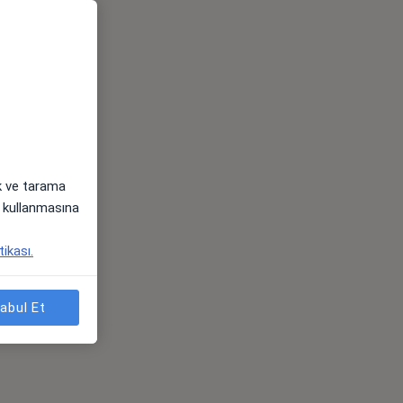
ak ve tarama
i) kullanmasına
tikası.
abul Et