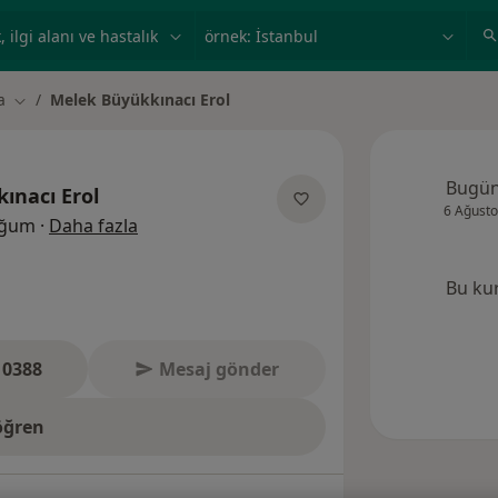
ilgi alanı ve hastalık, isim
örnek: İstanbul
a
Melek Büyükkınacı Erol
Şehir değiştir
Bugü
ınacı Erol
6 Ağusto
uzmanliklar hakkinda
oğum
·
Daha fazla
Bu ku
 0388
Mesaj gönder
öğren