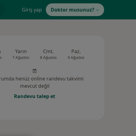
Giriş yap
Doktor musunuz?
n
Yarın
Cmt,
Paz,
Pzt,
Sal,
s
7 Ağustos
8 Ağustos
9 Ağustos
10 Ağustos
11 Ağus
rumda henüz online randevu takvimi
mevcut değil
Randevu talep et