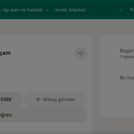
ilgi alanı ve hastalık, isim
örnek: İstanbul
Bugü
açam
7 Ağusto
anliklar hakkinda
Bu ku
 0388
Mesaj gönder
öğren