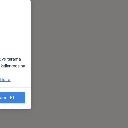
ak ve tarama
i) kullanmasına
tikası.
abul Et