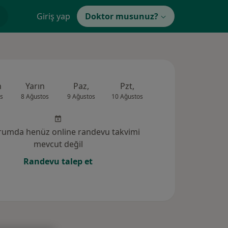
Giriş yap
Doktor musunuz?
n
Yarın
Paz,
Pzt,
Sal,
Çar,
s
8 Ağustos
9 Ağustos
10 Ağustos
11 Ağustos
12 Ağus
rumda henüz online randevu takvimi
mevcut değil
Randevu talep et