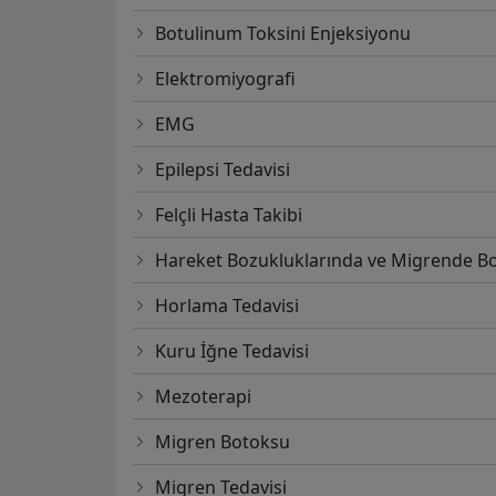
Distoni
Botulinum Toksini Enjeksiyonu
Periferik sinir sistemi hastalıkları
Tuzak nöropatiler
Elektromiyografi
Polinöropati
EMG
Nöropatik ağrı
Epilepsi
Epilepsi Tedavisi
Akupunktur
Ozon Tedavisi
Felçli Hasta Takibi
Mezoterapi
Hareket Bozukluklarında ve Migrende B
Botulinum toksin uygulamaları
Migren Başağrısı
Horlama Tedavisi
Terleme bozukluğu ( Koltuk altı, el ayası ve 
Spastisite ( istemsiz kas spazmı )
Kuru İğne Tedavisi
Distonı (tortikollis, oromandibuler distonı
Mezoterapi
Migren Botoksu
Migren Tedavisi