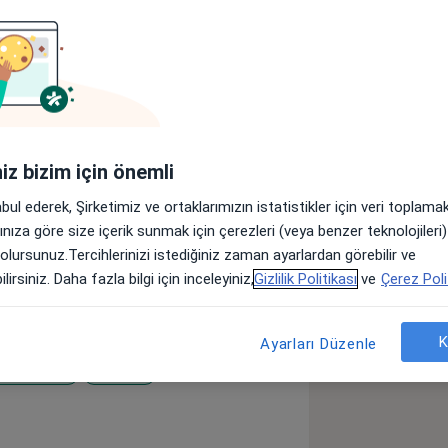
r
Sigortalar
Görüşler (38)
lar
iniz bizim için önemli
esiyim.
abul ederek, Şirketimiz ve ortaklarımızın istatistikler için veri toplam
mladım.
arınıza göre size içerik sunmak için çerezleri (veya benzer teknolojiler
versitesi Tıp Fakültesinde tıp doktoru
 olursunuz.Tercihlerinizi istediğiniz zaman ayarlardan görebilir ve
lirsiniz. Daha fazla bilgi için inceleyiniz,
Gizlilik Politikası
ve
Çerez Poli
r Üniversitesi Tıp Fakültesi Hastanesi
ım.
K
Ayarları Düzenle
xin A etkinliği” üzerine yaptım.
 Hastalığı
Migren
timi Bilecik Bozüyük Devlet
seases
Hastanesi’ nde çalıştım.