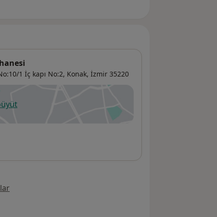
hanesi
o:10/1 İç kapı No:2,
Konak
,
İzmir
35220
büyüt
ni bir sekmede açılır
lar