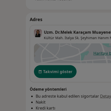
Adres
Uzm. Dr.Melek Karaçam Muayene
Kültür Mah. İtalya Sk. Şeyhiman Hanım N
Haritayı 
ye
Uygunluk
Takvimi göster
Ödeme yöntemleri
Bu adreste kabul edilen sigortalar
Detay
Nakit
Kredi kartı