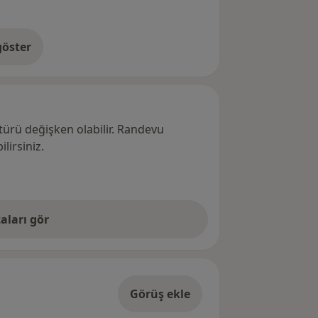
öster
res hakkında
türü değişken olabilir. Randevu
lirsiniz.
aları gör
Görüş ekle