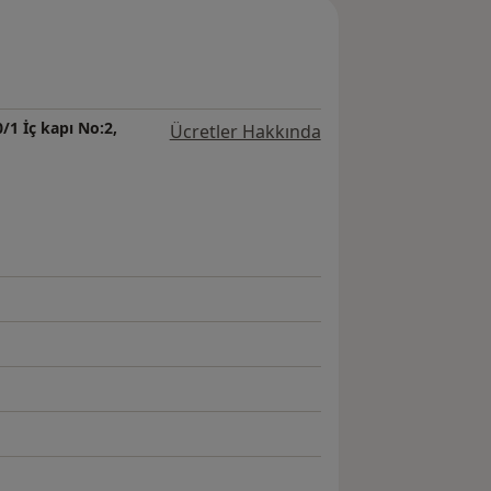
m ve araştırma Hastanesi 2021 de
/1 İç kapı No:2,
Ücretler Hakkında