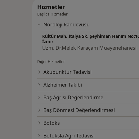
Sağlık Bilimleri Üniversitesi Bozyaka eğiti
Hizmetler
MezoterapiTedavisi
Başlıca Hizmetler
Eğitimi tamamladım.
Nöroloji Randevusu
TEDAVİ ALANLARI:
Kültür Mah. İtalya Sk. Şeyhiman Hanım No:10
Nöroloji Tedavi Alanları
İzmir
Uzm. Dr.Melek Karaçam Muayenehanesi
Başağrısı
Migren
Diğer Hizmetler
Gerilim tipi başağrısı
Küme Başağrısı
Akupunktur Tedavisi
Diğer kısa süreli başağrıları
Alzheimer Takibi
Nevraljik başağrısı
Servikojenik başağrısı
Baş Ağrısı Değerlendirme
Başdönmeleri
Beyin damar hastalıkları
Baş Dönmesi Değerlendirmesi
Demans
Hareket bozuklukları
Botoks
Parkinson Hastalığı
Botoksla Ağrı Tedavisi
Tremor