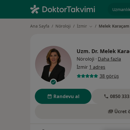
Uzmanlık, 
Ana Sayfa
Nöroloji
İzmir
Melek Karaçam
Şehir değiştir
Uzm. Dr.
Melek Kar
uzm
Nöroloji
·
Daha fazla
İzmir
1 adres
38 görüş
Randevu al
0850 333
Ücret 