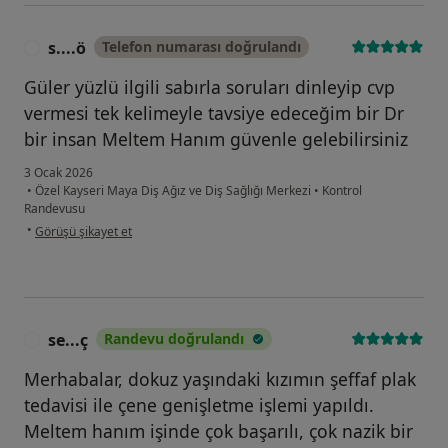
s....ö
Telefon numarası doğrulandı
S
Güler yüzlü ilgili sabırla soruları dinleyip cvp
vermesi tek kelimeyle tavsiye edeceğim bir Dr
bir insan Meltem Hanım güvenle gelebilirsiniz
3 Ocak 2026
•
Özel Kayseri Maya Diş Ağız ve Diş Sağlığı Merkezi
•
Kontrol
Randevusu
kullanıcının görüşüne göre s....ö
•
Görüşü şikayet et
se...ç
Randevu doğrulandı
S
Merhabalar, dokuz yaşındaki kızımın şeffaf plak
tedavisi ile çene genişletme işlemi yapıldı.
Meltem hanım işinde çok başarılı, çok nazik bir