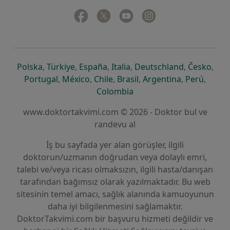
Facebook
yeni bir sekmede açılır
Twitter
yeni bir sekmede açılır
Youtube
yeni bir sekmede açılır
Instagram
yeni bir sekmede aç
yeni bir sekmede açılır
yeni bir sekmede açılır
yeni bir sekmede açılır
yeni bir sekmede açılır
yeni bir sek
yeni 
Polska
,
Türkiye
,
España
,
Italia
,
Deutschland
,
Česko
,
yeni bir sekmede açılır
yeni bir sekmede açılır
yeni bir sekmede açılır
yeni bir sekmede açılır
yeni bir sekm
yeni bi
Portugal
,
México
,
Chile
,
Brasil
,
Argentina
,
Perú
,
yeni bir sekmede açılır
Colombia
www.doktortakvimi.com © 2026 - Doktor bul ve
randevu al
İş bu sayfada yer alan görüşler, ilgili
doktorun/uzmanın doğrudan veya dolaylı emri,
talebi ve/veya ricası olmaksızın, ilgili hasta/danışan
tarafından bağımsız olarak yazılmaktadır. Bu web
sitesinin temel amacı, sağlık alanında kamuoyunun
daha iyi bilgilenmesini sağlamaktır.
DoktorTakvimi.com bir başvuru hizmeti değildir ve