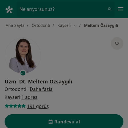
An
Ne arıyorsunuz?
Ana Sayfa
Ortodonti
Kayseri
Meltem Özsaygılı
Şehir değiştir
Uzm. Dt.
Meltem Özsaygılı
uzmanliklar hakkinda
Ortodonti
·
Daha fazla
Kayseri
1 adres
191 görüş
Randevu al