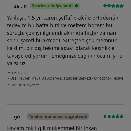
sa...n
Randevu doğrulandı
S
Yaklaşık 1.5 yıl süren şeffaf plak ile ortodontik
tedavim bu hafta bitti ve meltem hocam bu
süreçte çok iyi ilgilendi aklımda hiçbir zaman
soru işareti bırakmadı. Süreçten çok memnun
kaldım, bir diş hekimi adayı olarak kesinlikle
tavsiye ediyorum. Emeğinize sağlık hocam iyi ki
varsınız.
25 Eylül 2025
•
Özel Kayseri Maya Diş Ağız ve Diş Sağlığı Merkezi
•
Ortodontik Tedavi
kullanıcının görüşüne göre sa...n
•
Görüşü şikayet et
gö...
Telefon numarası doğrulandı
G
Hocam çok ilgili mükemmel bir insan .