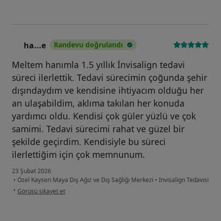
ha...e
Randevu doğrulandı
H
Meltem hanımla 1.5 yıllık İnvisalign tedavi
süreci ilerlettik. Tedavi sürecimin çoğunda şehir
dışındaydım ve kendisine ihtiyacım olduğu her
an ulaşabildim, aklıma takılan her konuda
yardımcı oldu. Kendisi çok güler yüzlü ve çok
samimi. Tedavi sürecimi rahat ve güzel bir
şekilde geçirdim. Kendisiyle bu süreci
ilerlettiğim için çok memnunum.
23 Şubat 2026
•
Özel Kayseri Maya Diş Ağız ve Diş Sağlığı Merkezi
•
Invisalign Tedavisi
kullanıcının görüşüne göre ha...e
•
Görüşü şikayet et