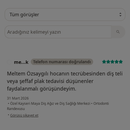
Görüşler içerisinde ara
me...k
Telefon numarası doğrulandı
M
Meltem Özsaygılı hocanın tecrübesinden diş teli
veya şeffaf plak tedavisi düşünenler
faydalanmalı görüşündeyim.
31 Mart 2026
•
Özel Kayseri Maya Diş Ağız ve Diş Sağlığı Merkezi
•
Ortodonti
Randevusu
kullanıcının görüşüne göre me...k
•
Görüşü şikayet et