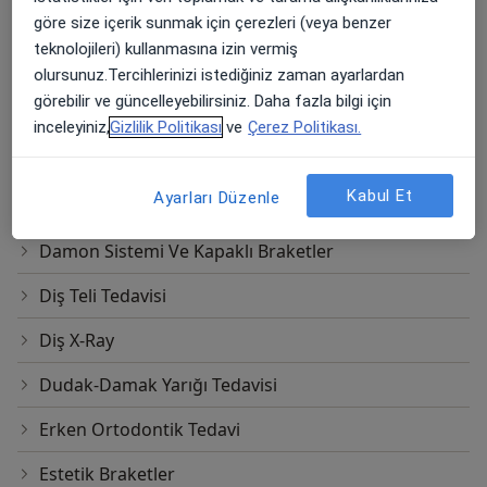
Özel Kayseri Maya Diş Ağız ve Diş Sağlığı Merkezi
göre size içerik sunmak için çerezleri (veya benzer
teknolojileri) kullanmasına izin vermiş
Tacettin Veli Mah. Lalezade Cad.
Ücretler Hakkında
olursunuz.Tercihlerinizi istediğiniz zaman ayarlardan
(Eski Talas Durağı Melikgazi) 23/A,
Kayseri
görebilir ve güncelleyebilirsiniz. Daha fazla bilgi için
Özel Kayseri Maya Diş Ağız ve Diş Sağlığı Merkezi
inceleyiniz,
Gizlilik Politikası
ve
Çerez Politikası.
Diğer Hizmetler
Kabul Et
Ayarları Düzenle
Ağız Bakımı(Diş Ve Diş Eti Bakımı)
Damon Sistemi Ve Kapaklı Braketler
Diş Teli Tedavisi
Diş X-Ray
Dudak-Damak Yarığı Tedavisi
Erken Ortodontik Tedavi
Estetik Braketler