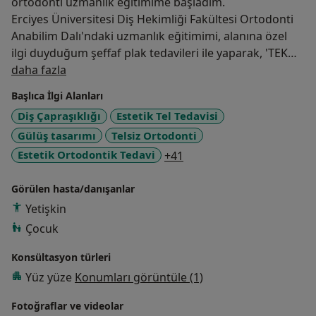
ortodonti uzmanlık eğitimime başladım.
Erciyes Üniversitesi Diş Hekimliği Fakültesi Ortodonti
Anabilim Dalı'ndaki uzmanlık eğitimimi, alanına özel
ilgi duyduğum şeffaf plak tedavileri ile yaparak, 'TEK
Hakkımda
AŞAMALI VE ÜÇ AŞAMALI UYGULANAN FARKLI
daha fazla
ORTODONTİK ŞEFFAF PLAK TEKNİKLERİNİN HASTA
Başlıca İlgi Alanları
KONFORU, MEMNUNİYETİ, TEDAVİ ETKİLERİ VE SÜRESİ
Diş Çapraşıklığı
Estetik Tel Tedavisi
AÇISINDAN DEĞERLENDİRİLMESİ' isimli tezimle
Gülüş tasarımı
Telsiz Ortodonti
tamamladım.
Hastalarımı en güncel, en konforlu ve en yeni
a11y_sr_more_diseases
Estetik Ortodontik Tedavi
+41
tekniklerle tedavi ediyor ve yurtiçi-yurtdışı seminer ve
eğitimlere katılım sağlayarak bilgilerimi güncel
Görülen hasta/danışanlar
tutuyorum.
Yetişkin
Ortodontik tedavinin en önemli aşamalarından biri
Çocuk
olan tedavi planlaması için klinik ve radyolojik
muayenelerimi, analizlerimi yaparak tedavilerime
Konsültasyon türleri
başlıyorum.
Yüz yüze
Konumları görüntüle (1)
Şeffaf plaklarla ortodontik tedaviler, erken dönem
Fotoğraflar ve videolar
ortodontik tedaviler, ortognatik cerrahi destekli