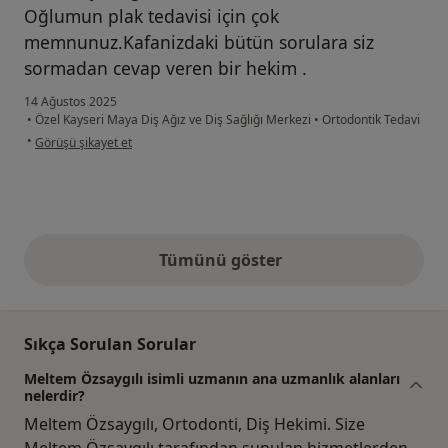
Oğlumun plak tedavisi için çok
memnunuz.Kafanizdaki bütün sorulara siz
sormadan cevap veren bir hekim .
14 Ağustos 2025
•
Özel Kayseri Maya Diş Ağız ve Diş Sağlığı Merkezi
•
Ortodontik Tedavi
kullanıcının görüşüne göre gö...
•
Görüşü şikayet et
Tümünü göster
yukarıdaki görüşler
Sıkça Sorulan Sorular
Meltem Özsaygılı isimli uzmanın ana uzmanlık alanları
nelerdir?
Meltem Özsaygılı, Ortodonti, Diş Hekimi. Size