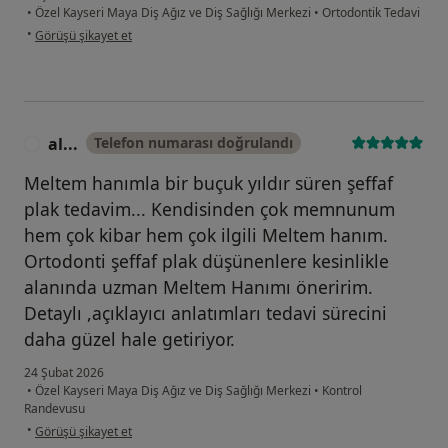
•
Özel Kayseri Maya Diş Ağız ve Diş Sağlığı Merkezi
•
Ortodontik Tedavi
kullanıcının görüşüne göre se...a
•
Görüşü şikayet et
al...
Telefon numarası doğrulandı
A
Meltem hanımla bir buçuk yıldır süren şeffaf
plak tedavim... Kendisinden çok memnunum
hem çok kibar hem çok ilgili Meltem hanım.
Ortodonti şeffaf plak düşünenlere kesinlikle
alanında uzman Meltem Hanımı öneririm.
Detaylı ,açıklayıcı anlatımları tedavi sürecini
daha güzel hale getiriyor.
24 Şubat 2026
•
Özel Kayseri Maya Diş Ağız ve Diş Sağlığı Merkezi
•
Kontrol
Randevusu
kullanıcının görüşüne göre al...
•
Görüşü şikayet et