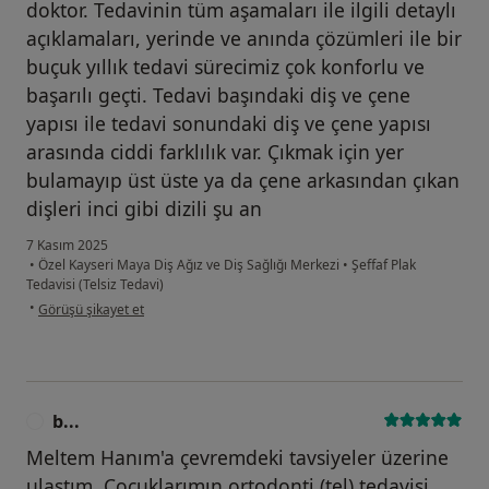
doktor. Tedavinin tüm aşamaları ile ilgili detaylı
açıklamaları, yerinde ve anında çözümleri ile bir
buçuk yıllık tedavi sürecimiz çok konforlu ve
başarılı geçti. Tedavi başındaki diş ve çene
yapısı ile tedavi sonundaki diş ve çene yapısı
arasında ciddi farklılık var. Çıkmak için yer
bulamayıp üst üste ya da çene arkasından çıkan
dişleri inci gibi dizili şu an
7 Kasım 2025
•
Özel Kayseri Maya Diş Ağız ve Diş Sağlığı Merkezi
•
Şeffaf Plak
Tedavisi (Telsiz Tedavi)
kullanıcının görüşüne göre se...ç
•
Görüşü şikayet et
b...
B
Meltem Hanım'a çevremdeki tavsiyeler üzerine
ulaştım. Çocuklarımın ortodonti (tel) tedavisi