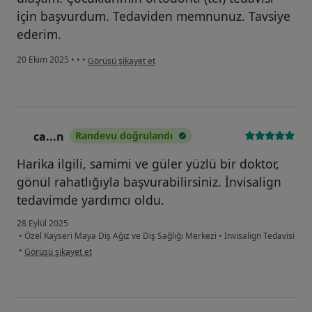
için başvurdum. Tedaviden memnunuz. Tavsiye
ederim.
kullanıcının görüşüne göre b...
20 Ekim 2025
•
•
•
Görüşü şikayet et
ca...n
Randevu doğrulandı
C
Harika ilgili, samimi ve güler yüzlü bir doktor,
gönül rahatlığıyla başvurabilirsiniz. İnvisalign
tedavimde yardımcı oldu.
28 Eylül 2025
•
Özel Kayseri Maya Diş Ağız ve Diş Sağlığı Merkezi
•
Invisalign Tedavisi
kullanıcının görüşüne göre ca...n
•
Görüşü şikayet et