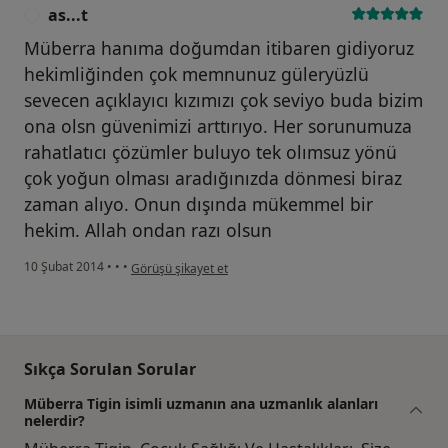
as...t
A
Müberra hanıma doğumdan itibaren gidiyoruz
hekimliğinden çok memnunuz güleryüzlü
sevecen açıklayıcı kızımızı çok seviyo buda bizim
ona olsn güvenimizi arttırıyo. Her sorunumuza
rahatlatıcı çözümler buluyo tek olımsuz yönü
çok yoğun olması aradığınızda dönmesi biraz
zaman alıyo. Onun dışında mükemmel bir
hekim. Allah ondan razı olsun
kullanıcının görüşüne göre as...t
10 Şubat 2014
•
•
•
Görüşü şikayet et
Sıkça Sorulan Sorular
Müberra Tigin isimli uzmanın ana uzmanlık alanları
nelerdir?