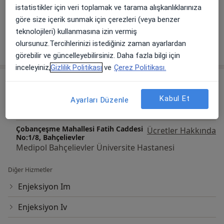
istatistikler için veri toplamak ve tarama alışkanlıklarınıza
Galeriyi görüntüle (1)
göre size içerik sunmak için çerezleri (veya benzer
teknolojileri) kullanmasına izin vermiş
Tümünü göster
olursunuz.Tercihlerinizi istediğiniz zaman ayarlardan
deneyim hakkında
görebilir ve güncelleyebilirsiniz. Daha fazla bilgi için
inceleyiniz,
Gizlilik Politikası
ve
Çerez Politikası.
Hizmetler
Başlıca Hizmetler
Kabul Et
Ayarları Düzenle
Çocuk Sağlığı Ve Hastalıkları Randevusu
Çobançeşme Mahallesi Fatih Caddesi
Ücretler Hakkında
No:1/8, Bahçelievler
Medipol Bahçelievler Üniversite Hastanesi
Diğer Hizmetler
Enjeksiyon Im
Enjeksiyon Iv