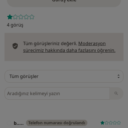
4 görüş
Tüm görüşleriniz değerli.
Moderasyon
Görüş
sürecimiz hakkında daha fazlasını öğrenin.
Görüşler içerisinde ara
b.....
Telefon numarası doğrulandı
B