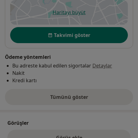
Haritayı büyüt
yeni bir sekmede açılır
Uygunluk
Takvimi göster
Ödeme yöntemleri
Bu adreste kabul edilen sigortalar
Detaylar
Nakit
Kredi kartı
Tümünü göster
adres hakkında
Görüşler
Görüş ekle