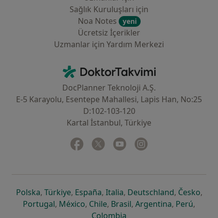
Sağlık Kuruluşları için
Noa Notes
yeni
Ücretsiz İçerikler
Uzmanlar için Yardım Merkezi
İletişim
DoktorTakvimi - Ana Sayfa
DocPlanner Teknoloji A.Ş.
E-5 Karayolu, Esentepe Mahallesi, Lapis Han, No:25
D:102-103-120
Kartal İstanbul, Türkiye
Facebook
yeni bir sekmede açılır
Twitter
yeni bir sekmede açılır
Youtube
yeni bir sekmede açılır
Instagram
yeni bir sekmede aç
yeni bir sekmede açılır
yeni bir sekmede açılır
yeni bir sekmede açılır
yeni bir sekmede açılır
yeni bir sek
yeni 
Polska
,
Türkiye
,
España
,
Italia
,
Deutschland
,
Česko
,
yeni bir sekmede açılır
yeni bir sekmede açılır
yeni bir sekmede açılır
yeni bir sekmede açılır
yeni bir sekm
yeni bi
Portugal
,
México
,
Chile
,
Brasil
,
Argentina
,
Perú
,
yeni bir sekmede açılır
Colombia