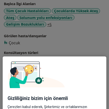
Başlıca İlgi Alanları
Tüm Çocuk Hastalıkları
Çocuklarda Yüksek Ateş
Ateş
Solunum yolu enfeksiyonları
a11y_sr_more_diseases
Gelişim Bozuklukları
+5
Görülen hasta/danışanlar
Çocuk
Konsültasyon türleri
Yüz yüze
Konumları görüntüle (1)
Fotoğraflar ve videolar
Gizliliğiniz bizim için önemli
Çerezleri kabul ederek, Şirketimiz ve ortaklarımızın