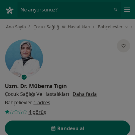
An
Ne arıyorsunuz?
Ana Sayfa
Çocuk Sağlığı Ve Hastalıkları
Bahçelievler
Şehir
Uzm. Dr.
Müberra Tigin
uzmanliklar hak
Çocuk Sağlığı Ve Hastalıkları
·
Daha fazla
Bahçelievler
1 adres
4 görüş
Randevu al