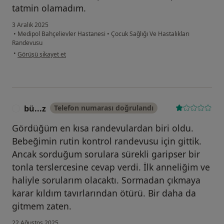
tatmin olamadım.
3 Aralık 2025
•
Medipol Bahçelievler Hastanesi
•
Çocuk Sağlığı Ve Hastalıkları
Randevusu
kullanıcının görüşüne göre b.....
•
Görüşü şikayet et
bü...z
Telefon numarası doğrulandı
B
Gördüğüm en kısa randevulardan biri oldu.
Bebeğimin rutin kontrol randevusu için gittik.
Ancak sorduğum sorulara sürekli garipser bir
tonla terslercesine cevap verdi. İlk anneliğim ve
haliyle sorularım olacaktı. Sormadan çıkmaya
karar kıldım tavırlarından ötürü. Bir daha da
gitmem zaten.
22 Ağustos 2025