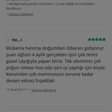
•
Medipol Bahçelievler Hastanesi
•
Çocuk Sağlığı Ve Hastalıkları
Randevusu
kullanıcının görüşüne göre bü...z
•
Görüşü şikayet et
he...i
Müberra hanıma doğumdan itibaren gidiyoruz
şuan oğlum 4 aylık gerçekten işini çok temiz
güzel Layığıyla yapan birisi. Tek sıkıntımız çok
yoğun olması hoş oda işini iyi yaptığı için böyle.
Kensinden çok memnununz sonuna kadar
devam edicez İnşaAllah
kullanıcının görüşüne göre he...i
12 Ocak 2017
•
•
•
Görüşü şikayet et