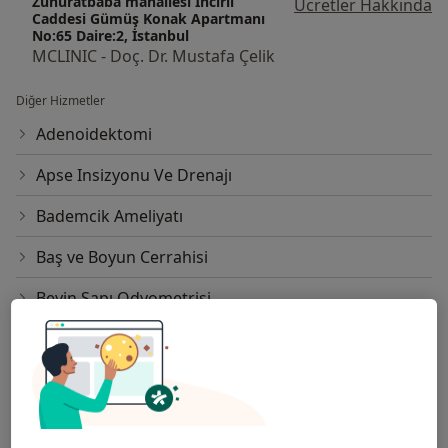
Zuhuratbaba mahallesi İncirli
Ücretler Hakkında
Caddesi Gümüş Konak Apartmanı
No:65 Daire:2, İstanbul
MCLINIC - Doç. Dr. Mustafa Çelik
Diğer Hizmetler
Adenoidektomi
Apse Insizyonu Ve Drenajı
Bademcik Ameliyatı
Baş ve Boyun Cerrahisi
Beyin Sapı Odyometrisi
Blefaroplasti
Botoks
Botoks Enjeksiyonu