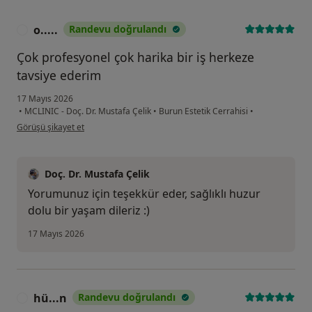
o.....
Randevu doğrulandı
O
Çok profesyonel çok harika bir iş herkeze
tavsiye ederim
17 Mayıs 2026
•
MCLINIC - Doç. Dr. Mustafa Çelik
•
Burun Estetik Cerrahisi
•
kullanıcının görüşüne göre o.....
Görüşü şikayet et
Doç. Dr. Mustafa Çelik
Yorumunuz için teşekkür eder, sağlıklı huzur
dolu bir yaşam dileriz :)
17 Mayıs 2026
hü...n
Randevu doğrulandı
H