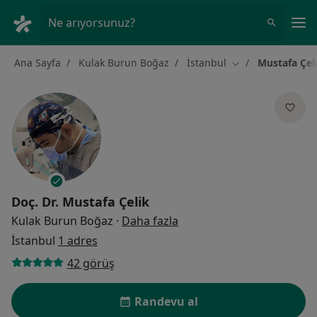
An
Ne arıyorsunuz?
Ana Sayfa
Kulak Burun Boğaz
İstanbul
Mustafa Çel
Şehir değiştir
Doç. Dr.
Mustafa Çelik
uzmanliklar hakkinda
Kulak Burun Boğaz
·
Daha fazla
İstanbul
1 adres
42 görüş
Randevu al