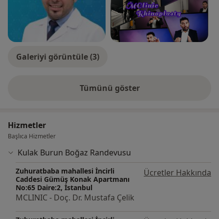
uygulamaları, burun estetiği, horlama ve uyku apnesi
cerrahisi, maksillofasyal cerrahi ve baş boyun
kanserleri ile ilgilenmektedir.
Hastalarıyla daha iyi ilgilenmek ve etik ilkeler
Galeriyi görüntüle (3)
çerçevesinde hekimlik yapmak için kendi kliniğinde
aktif olarak çalışmaktadır.
Tümünü göster
deneyim hakkında
Hizmetler
Başlıca Hizmetler
Kulak Burun Boğaz Randevusu
Zuhuratbaba mahallesi İncirli
Ücretler Hakkında
Caddesi Gümüş Konak Apartmanı
No:65 Daire:2, İstanbul
MCLINIC - Doç. Dr. Mustafa Çelik