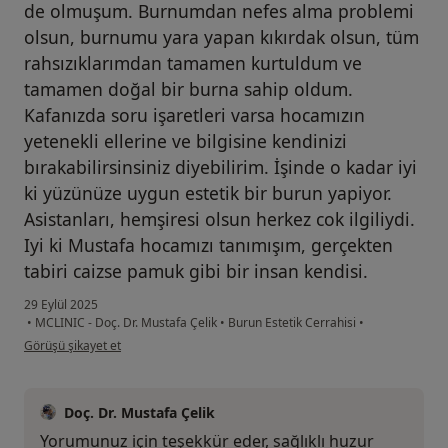
de olmuşum. Burnumdan nefes alma problemi
olsun, burnumu yara yapan kıkırdak olsun, tüm
rahsızıklarımdan tamamen kurtuldum ve
tamamen doğal bir burna sahip oldum.
Kafanızda soru işaretleri varsa hocamızın
yetenekli ellerine ve bilgisine kendinizi
bırakabilirsinsiniz diyebilirim. İşinde o kadar iyi
ki yüzünüze uygun estetik bir burun yapiyor.
Asistanları, hemşiresi olsun herkez cok ilgiliydi.
Iyi ki Mustafa hocamızı tanımışım, gerçekten
tabiri caizse pamuk gibi bir insan kendisi.
29 Eylül 2025
•
MCLINIC - Doç. Dr. Mustafa Çelik
•
Burun Estetik Cerrahisi
•
kullanıcının görüşüne göre sa...m
Görüşü şikayet et
Doç. Dr. Mustafa Çelik
Yorumunuz için teşekkür eder, sağlıklı huzur