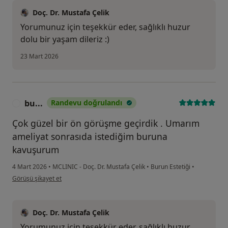
Doç. Dr. Mustafa Çelik
Yorumunuz için teşekkür eder, sağlıklı huzur
dolu bir yaşam dileriz :)
23 Mart 2026
bu...
Randevu doğrulandı
B
Çok güzel bir ön görüşme geçirdik . Umarım
ameliyat sonrasıda istediğim buruna
kavuşurum
4 Mart 2026
•
MCLINIC - Doç. Dr. Mustafa Çelik
•
Burun Estetiği
•
kullanıcının görüşüne göre bu...
Görüşü şikayet et
Doç. Dr. Mustafa Çelik
Yorumunuz için teşekkür eder, sağlıklı huzur