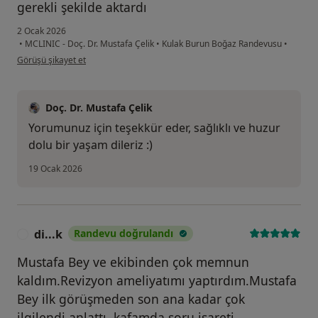
gerekli şekilde aktardı
2 Ocak 2026
•
MCLINIC - Doç. Dr. Mustafa Çelik
•
Kulak Burun Boğaz Randevusu
•
kullanıcının görüşüne göre me...ç
Görüşü şikayet et
Doç. Dr. Mustafa Çelik
Yorumunuz için teşekkür eder, sağlıklı ve huzur
dolu bir yaşam dileriz :)
19 Ocak 2026
di...k
Randevu doğrulandı
D
Mustafa Bey ve ekibinden çok memnun
kaldım.Revizyon ameliyatımı yaptırdım.Mustafa
Bey ilk görüşmeden son ana kadar çok
ilgilendi,anlattı ,kafamda soru işareti