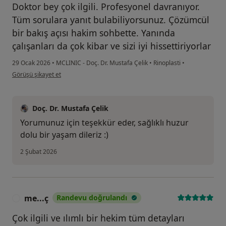
Doktor bey çok ilgili. Profesyonel davranıyor.
Tüm sorulara yanıt bulabiliyorsunuz. Çözümcül
bir bakış açısı hakim sohbette. Yanında
çalışanları da çok kibar ve sizi iyi hissettiriyorlar
29 Ocak 2026
•
MCLINIC - Doç. Dr. Mustafa Çelik
•
Rinoplasti
•
kullanıcının görüşüne göre es...
Görüşü şikayet et
Doç. Dr. Mustafa Çelik
Yorumunuz için teşekkür eder, sağlıklı huzur
dolu bir yaşam dileriz :)
2 Şubat 2026
me...ç
Randevu doğrulandı
M
Çok ilgili ve ılımlı bir hekim tüm detayları