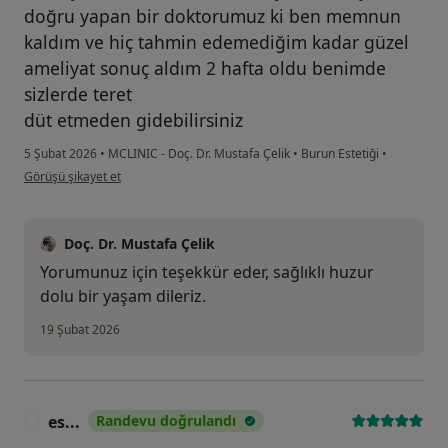
doğru yapan bir doktorumuz ki ben memnun
kaldım ve hiç tahmin edemediğim kadar güzel
ameliyat sonuç aldım 2 hafta oldu benimde
sizlerde teret
düt etmeden gidebilirsiniz
5 Şubat 2026
•
MCLINIC - Doç. Dr. Mustafa Çelik
•
Burun Estetiği
•
kullanıcının görüşüne göre si...n
Görüşü şikayet et
Doç. Dr. Mustafa Çelik
Yorumunuz için teşekkür eder, sağlıklı huzur
dolu bir yaşam dileriz.
19 Şubat 2026
es...
Randevu doğrulandı
E