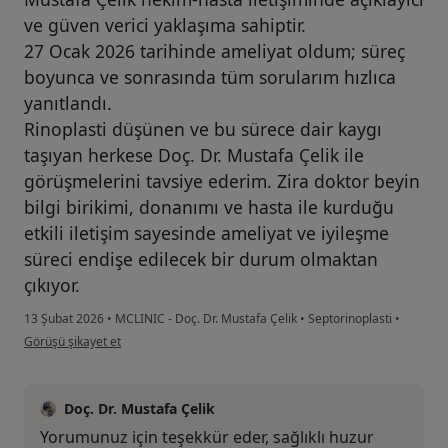
ve güven verici yaklaşıma sahiptir.
27 Ocak 2026 tarihinde ameliyat oldum; süreç
boyunca ve sonrasında tüm sorularım hızlıca
yanıtlandı.
Rinoplasti düşünen ve bu sürece dair kaygı
taşıyan herkese Doç. Dr. Mustafa Çelik ile
görüşmelerini tavsiye ederim. Zira doktor beyin
bilgi birikimi, donanımı ve hasta ile kurduğu
etkili iletişim sayesinde ameliyat ve iyileşme
süreci endişe edilecek bir durum olmaktan
çıkıyor.
13 Şubat 2026
•
MCLINIC - Doç. Dr. Mustafa Çelik
•
Septorinoplasti
•
kullanıcının görüşüne göre su....
Görüşü şikayet et
Doç. Dr. Mustafa Çelik
Yorumunuz için teşekkür eder, sağlıklı huzur