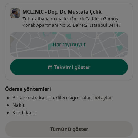
MCLINIC - Doç. Dr. Mustafa Çelik
Zuhuratbaba mahallesi İncirli Caddesi Gümüş
Konak Apartmanı No:65 Daire:2,
İstanbul
34147
Haritayı büyüt
yeni bir sekmede açılır
Uygunluk
Takvimi göster
Ödeme yöntemleri
Bu adreste kabul edilen sigortalar
Detaylar
Nakit
Kredi kartı
Tümünü göster
adres hakkında