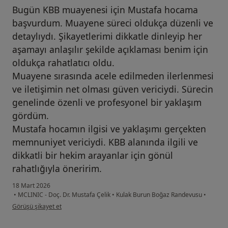
Bugün KBB muayenesi için Mustafa hocama
başvurdum. Muayene süreci oldukça düzenli ve
detaylıydı. Şikayetlerimi dikkatle dinleyip her
aşamayı anlaşılır şekilde açıklaması benim için
oldukça rahatlatıcı oldu.
Muayene sırasında acele edilmeden ilerlenmesi
ve iletişimin net olması güven vericiydi. Sürecin
genelinde özenli ve profesyonel bir yaklaşım
gördüm.
Mustafa hocamın ilgisi ve yaklaşımı gerçekten
memnuniyet vericiydi. KBB alanında ilgili ve
dikkatli bir hekim arayanlar için gönül
rahatlığıyla öneririm.
18 Mart 2026
•
MCLINIC - Doç. Dr. Mustafa Çelik
•
Kulak Burun Boğaz Randevusu
•
kullanıcının görüşüne göre hü...n
Görüşü şikayet et