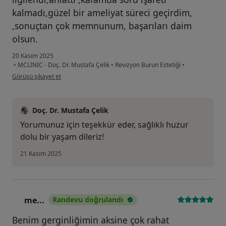
kalmadı,güzel bir ameliyat süreci geçirdim,
,sonuçtan çok memnunum, başarıları daim
olsun.
20 Kasım 2025
•
MCLINIC - Doç. Dr. Mustafa Çelik
•
Revizyon Burun Estetiği
•
kullanıcının görüşüne göre di...k
Görüşü şikayet et
Doç. Dr. Mustafa Çelik
Yorumunuz için teşekkür eder, sağlıklı huzur
dolu bir yaşam dileriz!
21 Kasım 2025
me...
Randevu doğrulandı
M
Benim gerginliğimin aksine çok rahat