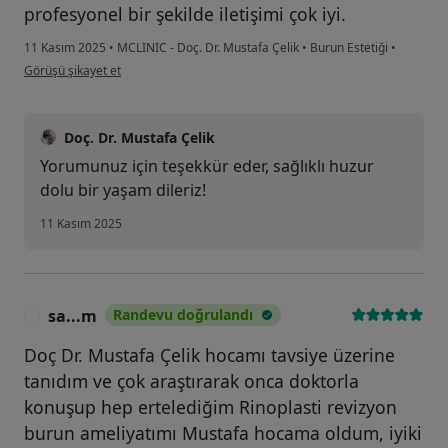
profesyonel bir şekilde iletişimi çok iyi.
11 Kasım 2025
•
MCLINIC - Doç. Dr. Mustafa Çelik
•
Burun Estetiği
•
kullanıcının görüşüne göre me...
Görüşü şikayet et
Doç. Dr. Mustafa Çelik
Yorumunuz için teşekkür eder, sağlıklı huzur
dolu bir yaşam dileriz!
11 Kasım 2025
sa...m
Randevu doğrulandı
S
Doç Dr. Mustafa Çelik hocamı tavsiye üzerine
tanıdım ve çok araştırarak onca doktorla
konuşup hep ertelediğim Rinoplasti revizyon
burun ameliyatımı Mustafa hocama oldum, iyiki