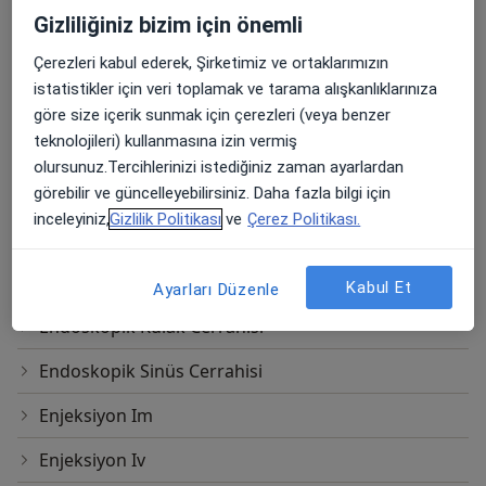
Burun Estetik Cerrahisi
Gizliliğiniz bizim için önemli
Burun Estetiği
Çerezleri kabul ederek, Şirketimiz ve ortaklarımızın
istatistikler için veri toplamak ve tarama alışkanlıklarınıza
Burun Ucu Kaldırma
göre size içerik sunmak için çerezleri (veya benzer
teknolojileri) kullanmasına izin vermiş
Damak Cerrahisi
olursunuz.Tercihlerinizi istediğiniz zaman ayarlardan
Dolgu
görebilir ve güncelleyebilirsiniz. Daha fazla bilgi için
inceleyiniz,
Gizlilik Politikası
ve
Çerez Politikası.
Dudak Dolgusu
Elektron Işınlı Bilgisayarlı Tomografi
Kabul Et
Ayarları Düzenle
Endoskopik Kulak Cerrahisi
Endoskopik Sinüs Cerrahisi
Enjeksiyon Im
Enjeksiyon Iv