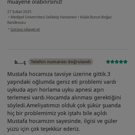
muayene olabilirsiniz!
27 Şubat 2025
•
Medipol Üniversitesi Sefaköy Hastanesi
•
Kulak Burun Boğaz
Randevusu
kullanıcının görüşüne göre tu...y
•
Görüşü şikayet et
b....ç
Telefon numarası doğrulandı
B
Mustafa hocamıza tavsiye üzerine gittik.3
yaşındaki oğlumda geniz eti problemi vardı
uykuda aşırı horlama uyku apnesi aşırı
terlemesi vardı.Hocamda alınması gerektiğini
söyledi.Ameliyatımızı olduk çok şükür şuanda
hiç bir problemimiz yok iştahı bile açıldı
Mustafa hocamızın sayesinde, ilgisi ve güler
yüzü için çok teşekkür ederiz.