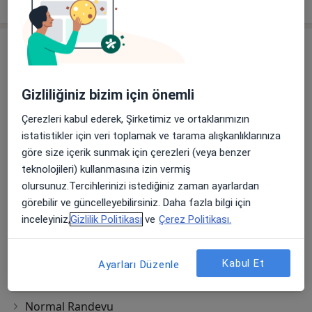
deneyim hakkında
Hizmetler
Başlıca Hizmetler
Kulak Burun Boğaz Randevusu
Gizliliğiniz bizim için önemli
Tevfik Bey Mahallesi Maslak Çeşme
Ücretler Hakkında
Çerezleri kabul ederek, Şirketimiz ve ortaklarımızın
Caddesi No:30, Küçükçekmece
istatistikler için veri toplamak ve tarama alışkanlıklarınıza
Medipol Üniversitesi Sefaköy Hastanesi
göre size içerik sunmak için çerezleri (veya benzer
teknolojileri) kullanmasına izin vermiş
Diğer Hizmetler
olursunuz.Tercihlerinizi istediğiniz zaman ayarlardan
Elektron Işınlı Bilgisayarlı Tomografi
görebilir ve güncelleyebilirsiniz. Daha fazla bilgi için
inceleyiniz,
Gizlilik Politikası
ve
Çerez Politikası.
Enjeksiyon Im
Enjeksiyon Iv
Kabul Et
Ayarları Düzenle
Esd (Sedimantasyon)
Normal Randevu