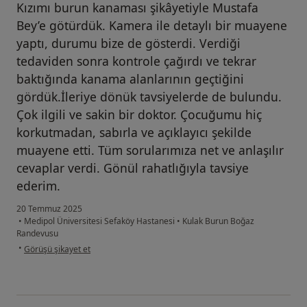
Kızımı burun kanaması şikâyetiyle Mustafa
Bey’e götürdük. Kamera ile detaylı bir muayene
yaptı, durumu bize de gösterdi. Verdiği
tedaviden sonra kontrole çağırdı ve tekrar
baktığında kanama alanlarının geçtiğini
gördük.İleriye dönük tavsiyelerde de bulundu.
Çok ilgili ve sakin bir doktor. Çocuğumu hiç
korkutmadan, sabırla ve açıklayıcı şekilde
muayene etti. Tüm sorularımıza net ve anlaşılır
cevaplar verdi. Gönül rahatlığıyla tavsiye
ederim.
20 Temmuz 2025
•
Medipol Üniversitesi Sefaköy Hastanesi
•
Kulak Burun Boğaz
Randevusu
kullanıcının görüşüne göre s....k
•
Görüşü şikayet et