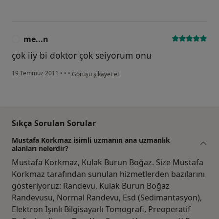
me...n
M
çok iiy bi doktor çok seiyorum onu
kullanıcının görüşüne göre me...n
19 Temmuz 2011
•
•
•
Görüşü şikayet et
Sıkça Sorulan Sorular
Mustafa Korkmaz isimli uzmanın ana uzmanlık
alanları nelerdir?
Mustafa Korkmaz, Kulak Burun Boğaz. Size Mustafa
Korkmaz tarafından sunulan hizmetlerden bazılarını
gösteriyoruz: Randevu, Kulak Burun Boğaz
Randevusu, Normal Randevu, Esd (Sedimantasyon),
Elektron Işınlı Bilgisayarlı Tomografi, Preoperatif