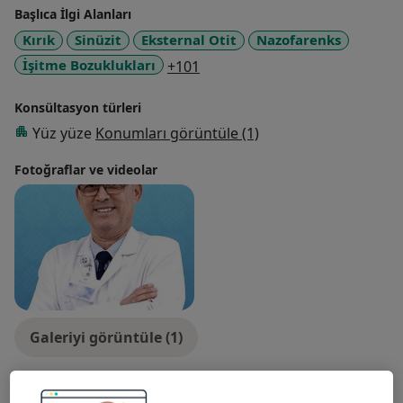
Başlıca İlgi Alanları
Kırık
Sinüzit
Eksternal Otit
Nazofarenks
a11y_sr_more_diseases
İşitme Bozuklukları
+101
Konsültasyon türleri
Yüz yüze
Konumları görüntüle (1)
Fotoğraflar ve videolar
Galeriyi görüntüle (1)
Tümünü göster