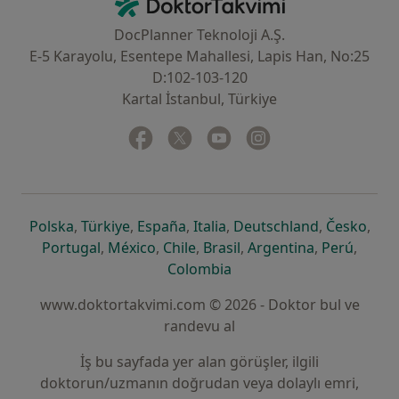
DoktorTakvimi - Ana Sayfa
DocPlanner Teknoloji A.Ş.
E-5 Karayolu, Esentepe Mahallesi, Lapis Han, No:25
D:102-103-120
Kartal İstanbul, Türkiye
Facebook
yeni bir sekmede açılır
Twitter
yeni bir sekmede açılır
Youtube
yeni bir sekmede açılır
Instagram
yeni bir sekmede aç
yeni bir sekmede açılır
yeni bir sekmede açılır
yeni bir sekmede açılır
yeni bir sekmede açılır
yeni bir sek
yeni 
Polska
,
Türkiye
,
España
,
Italia
,
Deutschland
,
Česko
,
yeni bir sekmede açılır
yeni bir sekmede açılır
yeni bir sekmede açılır
yeni bir sekmede açılır
yeni bir sekm
yeni bi
Portugal
,
México
,
Chile
,
Brasil
,
Argentina
,
Perú
,
yeni bir sekmede açılır
Colombia
www.doktortakvimi.com © 2026 - Doktor bul ve
randevu al
İş bu sayfada yer alan görüşler, ilgili
doktorun/uzmanın doğrudan veya dolaylı emri,