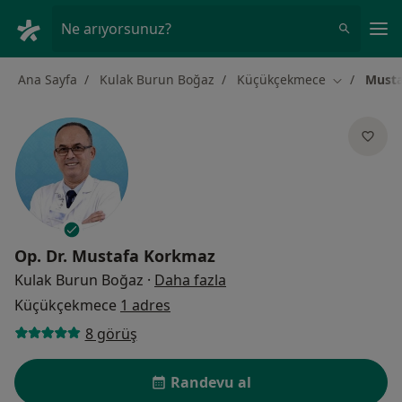
An
Ne arıyorsunuz?
Ana Sayfa
Kulak Burun Boğaz
Küçükçekmece
Musta
Şehir değişt
Op. Dr.
Mustafa Korkmaz
uzmanliklar hakkinda
Kulak Burun Boğaz
·
Daha fazla
Küçükçekmece
1 adres
8 görüş
Randevu al