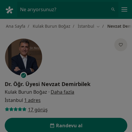
An
Ne arıyorsunuz?
Ana Sayfa
Kulak Burun Boğaz
İstanbul
Nevzat Demi
Şehir değiştir
Dr. Öğr. Üyesi
Nevzat Demirbilek
uzmanliklar hakkinda
Kulak Burun Boğaz
·
Daha fazla
İstanbul
1 adres
17 görüş
Randevu al