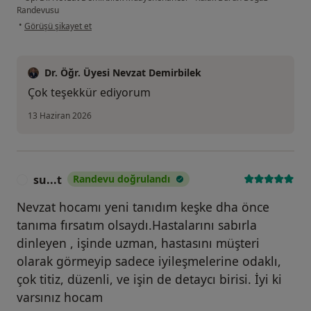
Randevusu
kullanıcının görüşüne göre g.....
•
Görüşü şikayet et
Dr. Öğr. Üyesi Nevzat Demirbilek
Çok teşekkür ediyorum
13 Haziran 2026
su...t
Randevu doğrulandı
S
Nevzat hocamı yeni tanıdım keşke dha önce
tanıma fırsatım olsaydı.Hastalarını sabırla
dinleyen , işinde uzman, hastasını müşteri
olarak görmeyip sadece iyileşmelerine odaklı,
çok titiz, düzenli, ve işin de detaycı birisi. İyi ki
varsınız hocam