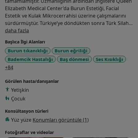
tamamlamıştır. Uzmanlığının ardından İngiltere Queen
Elizabeth Medical Center’da Burun Estetiği, Facial
Estetik ve Kulak Mikrocerrahisi üzerine çalışmalarını
sürdürmüştür. Türkiye’ye döndükten sonra Türk Silahlı
Hakkımda
Kuvvetlerine ve Sağlık Bakanlığına bağlı hastanelerde
daha fazla
görev almış, uzun dönem özel bir hastanede KBB
Başlıca İlgi Alanları
uzmanı ve Başhekim olarak çalışmıştır. 2003 yılından
Burun tıkanıklığı
Burun eğriliği
itibaren İstanbul'da muayenehane hekimliğini
Bademcik Hastalığı
Baş dönmesi
Ses Kısıklığı
sürdürmenin yanında; 30 yıla yakın mesleki ve cerrahi
a11y_sr_more_diseases
tecrübesini çeşitli hastanelerde konsültan(danışman)
+84
hekimlik yaparak meslektaşlarıyla paylaşmaktadır.
Görülen hasta/danışanlar
2014-2019 yılları arasında 6 yıl T.C. Bilgi Üniversitesi
Yetişkin
Odyometri Bölümünde Öğretim Üyeliği görevinde
Çocuk
bulunmuştur. Çok sayıda ulusal ve uluslararası kongre
Konsültasyon türleri
ve eğitim çalışmalarına katılmış olan Demirbilek’in
yayınlanmış pek çok makalesi vardır. Ayrıca Odyoloji
Yüz yüze
Konumları görüntüle (1)
alanında yazılmış iki kitabı bulunmaktadır.
Fotoğraflar ve videolar