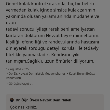
Genel kulak kontrol sırasında, hiç bir belirti
vermeden kulak içinde sinsice kulak zarımın
yakınında oluşan yaramı anında müdahele ve
uzun
tedavi sonucu iyileştirerek beni ameliyattan
kurtaran doktorum Nevzat bey'e minnettarım.
Kişiliği, efendiliği ve randevularında hastasını
dinleyerek sorduğu detaylı sorular ile tedaviyi
titizlikle yapmaktadır.. Kendisini iyiki
tanımışım.Sağlıklı, uzun ömürler diliyorum.
12 Ağustos 2025
•
Op. Dr. Nevzat Demirbilek Muayenehanesi
•
Kulak Burun Boğaz
Randevusu
kullanıcının görüşüne göre he...i
•
Görüşü şikayet et
Dr. Öğr. Üyesi Nevzat Demirbilek
Çok naziksiniz.