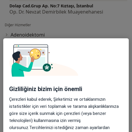
Dolap Cad.Grup Ap. No:7 Kıztaşı, İstanbul
Op. Dr. Nevzat Demirbilek Muayenehanesi
Diğer Hizmetler
Adenoidektomi
Apse Insizyonu Ve Drenajı
Blefaroplasti
Botoks
Botoks Enjeksiyonu
Gizliliğiniz bizim için önemli
Burun Dolgusu
Çerezleri kabul ederek, Şirketimiz ve ortaklarımızın
istatistikler için veri toplamak ve tarama alışkanlıklarınıza
Burun Estetik Cerrahisi
göre size içerik sunmak için çerezleri (veya benzer
Burun Estetiği
teknolojileri) kullanmasına izin vermiş
olursunuz.Tercihlerinizi istediğiniz zaman ayarlardan
Burun Ucu Kaldırma