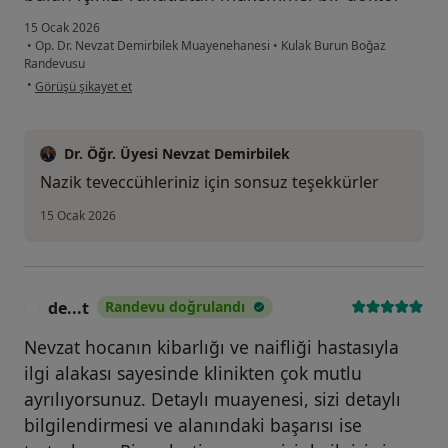
15 Ocak 2026
•
Op. Dr. Nevzat Demirbilek Muayenehanesi
•
Kulak Burun Boğaz
Randevusu
kullanıcının görüşüne göre ze....
•
Görüşü şikayet et
Dr. Öğr. Üyesi Nevzat Demirbilek
Nazik teveccühleriniz için sonsuz teşekkürler
15 Ocak 2026
de...t
Randevu doğrulandı
D
Nevzat hocanın kibarlığı ve naifliği hastasıyla
ilgi alakası sayesinde klinikten çok mutlu
ayrılıyorsunuz. Detaylı muayenesi, sizi detaylı
bilgilendirmesi ve alanındaki başarısı ise