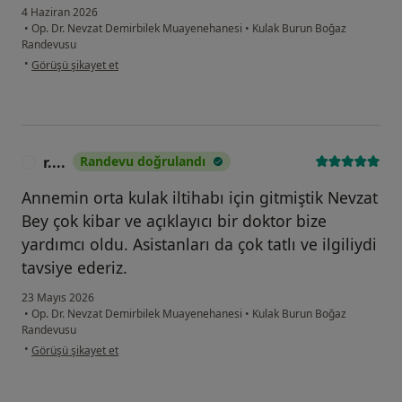
4 Haziran 2026
•
Op. Dr. Nevzat Demirbilek Muayenehanesi
•
Kulak Burun Boğaz
Randevusu
kullanıcının görüşüne göre su...t
•
Görüşü şikayet et
r....
Randevu doğrulandı
R
Annemin orta kulak iltihabı için gitmiştik Nevzat
Bey çok kibar ve açıklayıcı bir doktor bize
yardımcı oldu. Asistanları da çok tatlı ve ilgiliydi
tavsiye ederiz.
23 Mayıs 2026
•
Op. Dr. Nevzat Demirbilek Muayenehanesi
•
Kulak Burun Boğaz
Randevusu
kullanıcının görüşüne göre r....
•
Görüşü şikayet et