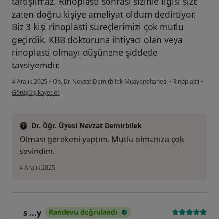
tartışılmaz. Rinoplasti sonrası sizinle ilgisi size
zaten doğru kişiye ameliyat oldum dedirtiyor.
Biz 3 kişi rinoplasti süreçlerimizi çok mutlu
geçirdik. KBB doktoruna ihtiyacı olan veya
rinoplasti olmayı düşünene şiddetle
tavsiyemdir.
4 Aralık 2025
•
Op. Dr. Nevzat Demirbilek Muayenehanesi
•
Rinoplasti
•
kullanıcının görüşüne göre de...t
Görüşü şikayet et
Dr. Öğr. Üyesi Nevzat Demirbilek
Olması gerekeni yaptım. Mutlu olmanıza çok
sevindim.
4 Aralık 2025
s ...y
Randevu doğrulandı
S