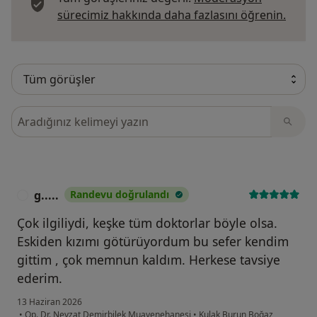
Görüş
sürecimiz hakkında daha fazlasını öğrenin.
Görüşler içerisinde ara
g.....
Randevu doğrulandı
G
Çok ilgiliydi, keşke tüm doktorlar böyle olsa.
Eskiden kızımı götürüyordum bu sefer kendim
gittim , çok memnun kaldım. Herkese tavsiye
ederim.
13 Haziran 2026
•
Op. Dr. Nevzat Demirbilek Muayenehanesi
•
Kulak Burun Boğaz