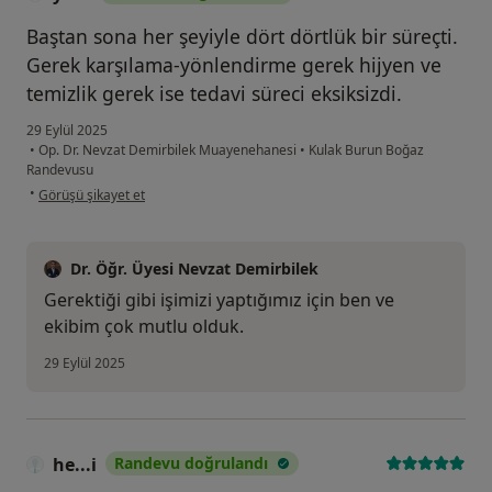
Baştan sona her şeyiyle dört dörtlük bir süreçti.
Gerek karşılama-yönlendirme gerek hijyen ve
temizlik gerek ise tedavi süreci eksiksizdi.
29 Eylül 2025
•
Op. Dr. Nevzat Demirbilek Muayenehanesi
•
Kulak Burun Boğaz
Randevusu
kullanıcının görüşüne göre yu...
•
Görüşü şikayet et
Dr. Öğr. Üyesi Nevzat Demirbilek
Gerektiği gibi işimizi yaptığımız için ben ve
ekibim çok mutlu olduk.
29 Eylül 2025
he...i
Randevu doğrulandı