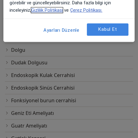
görebilir ve güncelleyebilirsiniz. Daha fazla bilgi için
inceleyiniz,
Gizlilik Politikası
ve
Çerez Politikası.
Burun İçi Radyofrekans
Damak Cerrahisi
Kabul Et
Ayarları Düzenle
Dikiş
Dolgu
Dudak Dolgusu
Endoskopik Kulak Cerrahisi
Endoskopik Sinüs Cerrahisi
Fonksiyonel burun cerrahisi
Geniz Eti Ameliyatı
Guatr Ameliyatı