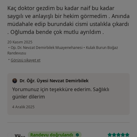
Kaç doktor gezdim bu kadar naif bu kadar
saygılı ve anlayışlı bir hekim görmedim . Anında
müdahale edip burundaki cismi ustalıkla çıkardı
. Oğlumda bende çok mutlu ayrıldım .
20 Kasım 2025
•
Op. Dr. Nevzat Demirbilek Muayenehanesi
•
Kulak Burun Boğaz
Randevusu
kullanıcının görüşüne göre s ...y
•
Görüşü şikayet et
Dr. Öğr. Üyesi Nevzat Demirbilek
Yorumunuz için teşekküre ederim. Sağlıklı
günler dilerim
4 Aralık 2025
yu...
Randevu doğrulandı
Y