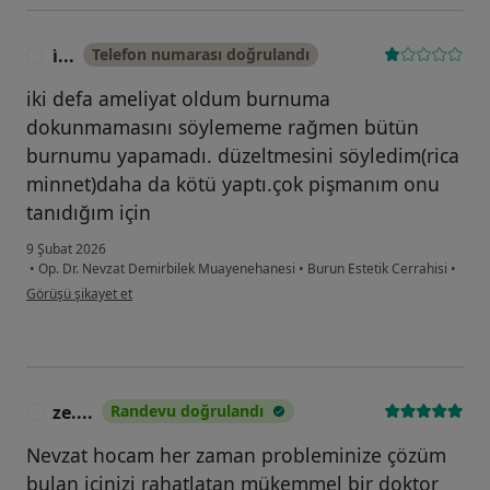
i̇...
Telefon numarası doğrulandı
I
iki defa ameliyat oldum burnuma
dokunmamasını söylememe rağmen bütün
burnumu yapamadı. düzeltmesini söyledim(rica
minnet)daha da kötü yaptı.çok pişmanım onu
tanıdığım için
9 Şubat 2026
•
Op. Dr. Nevzat Demirbilek Muayenehanesi
•
Burun Estetik Cerrahisi
•
kullanıcının görüşüne göre i̇...
Görüşü şikayet et
ze....
Randevu doğrulandı
Z
Nevzat hocam her zaman probleminize çözüm
bulan içinizi rahatlatan mükemmel bir doktor