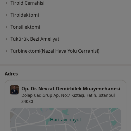
Tiroid Cerrahisi
Tiroidektomi
Tonsillektomi
Tükürük Bezi Ameliyatı
Türbinektomi(Nazal Hava Yolu Cerrahisi)
Adres
Op. Dr. Nevzat Demirbilek Muayenehanesi
Dolap Cad.Grup Ap. No:7 Kıztaşı,
Fatih
,
İstanbul
34080
Haritayı büyüt
yeni bir sekmede açılır