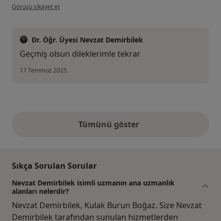
kullanıcının görüşüne göre zu....
Görüşü şikayet et
Dr. Öğr. Üyesi Nevzat Demirbilek
Geçmiş olsun dileklerimle tekrar
17 Temmuz 2025
Tümünü göster
yukarıdaki görüşler
Sıkça Sorulan Sorular
Nevzat Demirbilek isimli uzmanın ana uzmanlık
alanları nelerdir?
Nevzat Demirbilek, Kulak Burun Boğaz. Size Nevzat
Demirbilek tarafından sunulan hizmetlerden