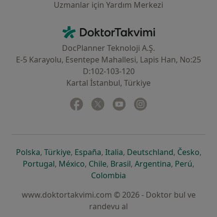
Uzmanlar için Yardım Merkezi
İletişim
DoktorTakvimi - Ana Sayfa
DocPlanner Teknoloji A.Ş.
E-5 Karayolu, Esentepe Mahallesi, Lapis Han, No:25
D:102-103-120
Kartal İstanbul, Türkiye
Facebook
yeni bir sekmede açılır
Twitter
yeni bir sekmede açılır
Youtube
yeni bir sekmede açılır
Instagram
yeni bir sekmede aç
yeni bir sekmede açılır
yeni bir sekmede açılır
yeni bir sekmede açılır
yeni bir sekmede açılır
yeni bir sek
yeni 
Polska
,
Türkiye
,
España
,
Italia
,
Deutschland
,
Česko
,
yeni bir sekmede açılır
yeni bir sekmede açılır
yeni bir sekmede açılır
yeni bir sekmede açılır
yeni bir sekm
yeni bi
Portugal
,
México
,
Chile
,
Brasil
,
Argentina
,
Perú
,
yeni bir sekmede açılır
Colombia
www.doktortakvimi.com © 2026 - Doktor bul ve
randevu al