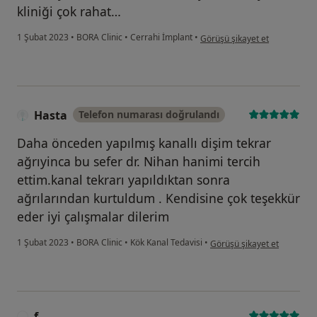
kliniği çok rahat…
kullanıcının görüşüne göre s....
1 Şubat 2023
•
BORA Clinic
•
Cerrahi İmplant
•
Görüşü şikayet et
Hasta
Telefon numarası doğrulandı
Daha önceden yapılmış kanallı dişim tekrar
ağrıyinca bu sefer dr. Nihan hanimi tercih
ettim.kanal tekrarı yapıldıktan sonra
ağrılarından kurtuldum . Kendisine çok teşekkür
eder iyi çalışmalar dilerim
kullanıcının görüşüne göre
1 Şubat 2023
•
BORA Clinic
•
Kök Kanal Tedavisi
•
Görüşü şikayet et
f.....
F