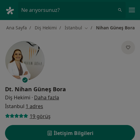
An
Ne arıyorsunuz?
Ana Sayfa
Diş Hekimi
İstanbul
Nihan Güneş Bora
Şehir değiştir
Dt.
Nihan Güneş Bora
uzmanliklar hakkinda
Diş Hekimi
·
Daha fazla
İstanbul
1 adres
19 görüş
İletişim Bilgileri