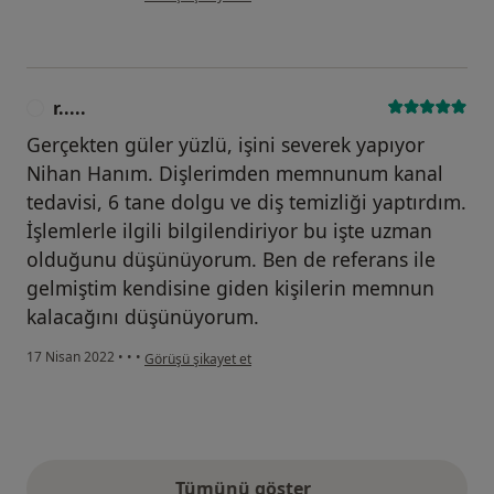
r.....
R
Gerçekten güler yüzlü, işini severek yapıyor
Nihan Hanım. Dişlerimden memnunum kanal
tedavisi, 6 tane dolgu ve diş temizliği yaptırdım.
İşlemlerle ilgili bilgilendiriyor bu işte uzman
olduğunu düşünüyorum. Ben de referans ile
gelmiştim kendisine giden kişilerin memnun
kalacağını düşünüyorum.
kullanıcının görüşüne göre r.....
17 Nisan 2022
•
•
•
Görüşü şikayet et
Tümünü göster