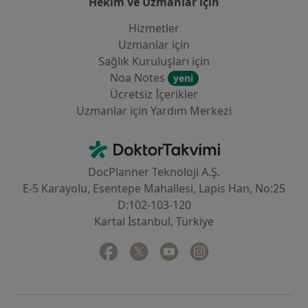
Hekim ve Uzmanlar için
Hizmetler
Uzmanlar için
Sağlık Kuruluşları için
Noa Notes
yeni
Ücretsiz İçerikler
Uzmanlar için Yardım Merkezi
İletişim
DoktorTakvimi - Ana Sayfa
DocPlanner Teknoloji A.Ş.
E-5 Karayolu, Esentepe Mahallesi, Lapis Han, No:25
D:102-103-120
Kartal İstanbul, Türkiye
Facebook
yeni bir sekmede açılır
Twitter
yeni bir sekmede açılır
Youtube
yeni bir sekmede açılır
Instagram
yeni bir sekmede aç