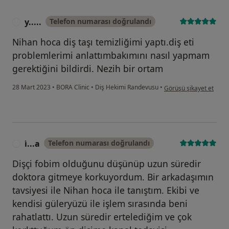
y.....
Telefon numarası doğrulandı
Y
Nihan hoca diş taşı temizliğimi yaptı.diş eti
problemlerimi anlattımbakımını nasıl yapmam
gerektiğini bildirdi. Nezih bir ortam
kullanıcının görüşüne gö
28 Mart 2023
•
BORA Clinic
•
Diş Hekimi Randevusu
•
Görüşü şikayet et
i̇...a
Telefon numarası doğrulandı
I
Dişçi fobim olduğunu düşünüp uzun süredir
doktora gitmeye korkuyordum. Bir arkadaşımın
tavsiyesi ile Nihan hoca ile tanıştım. Ekibi ve
kendisi güleryüzü ile işlem sırasında beni
rahatlattı. Uzun süredir ertelediğim ve çok