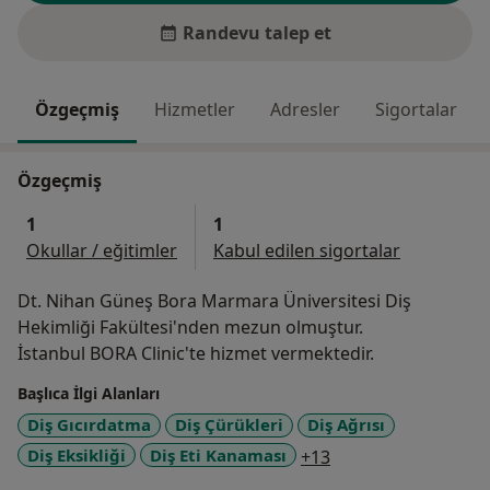
Randevu talep et
Özgeçmiş
Hizmetler
Adresler
Sigortalar
Özgeçmiş
1
1
Okullar / eğitimler
Kabul edilen sigortalar
Dt. Nihan Güneş Bora Marmara Üniversitesi Diş
Hekimliği Fakültesi'nden mezun olmuştur.
İstanbul BORA Clinic'te hizmet vermektedir.
Başlıca İlgi Alanları
Diş Gıcırdatma
Diş Çürükleri
Diş Ağrısı
a11y_sr_more_dise
Diş Eksikliği
Diş Eti Kanaması
+13