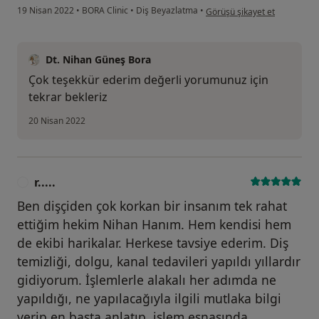
kullanıcının görüşüne göre sa.
19 Nisan 2022
•
BORA Clinic
•
Diş Beyazlatma
•
Görüşü şikayet et
Dt. Nihan Güneş Bora
Çok teşekkür ederim değerli yorumunuz için
tekrar bekleriz
20 Nisan 2022
r.....
R
Ben dişçiden çok korkan bir insanım tek rahat
ettiğim hekim Nihan Hanım. Hem kendisi hem
de ekibi harikalar. Herkese tavsiye ederim. Diş
temizliği, dolgu, kanal tedavileri yapıldı yıllardır
gidiyorum. İşlemlerle alakalı her adımda ne
yapıldığı, ne yapılacağıyla ilgili mutlaka bilgi
verip en başta anlatıp, işlem esnasında