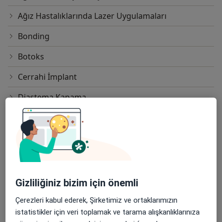
Ağız Hastalıklarında Lazer Uygulamaları
Bonding
Botoks
Cerrahi İmplant
Diastema Kapama
Dikişsiz İmplant
Direkt ve İndirekt Kompozit Lamina
Diş Beyazlatma
Diş Eti Estetiği
Gizliliğiniz bizim için önemli
Diş Taşı Temizliği
Çerezleri kabul ederek, Şirketimiz ve ortaklarımızın
istatistikler için veri toplamak ve tarama alışkanlıklarınıza
Empress Porselen Kaplama