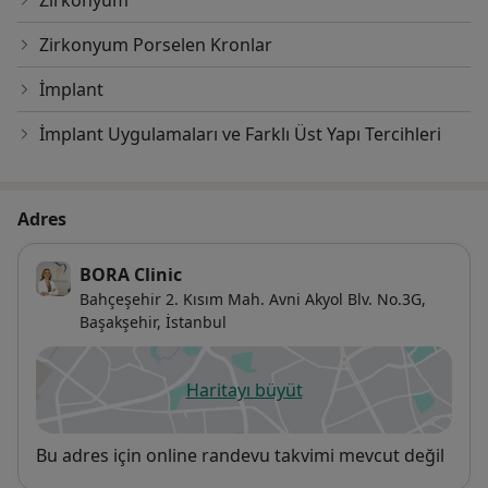
Zirkonyum
Zirkonyum Porselen Kronlar
İmplant
İmplant Uygulamaları ve Farklı Üst Yapı Tercihleri
Adres
BORA Clinic
Bahçeşehir 2. Kısım Mah. Avni Akyol Blv. No.3G,
Başakşehir
,
İstanbul
Haritayı büyüt
yeni bir sekmede açılır
Uygunluk
Bu adres için online randevu takvimi mevcut değil