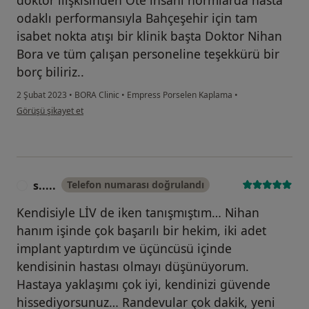
doktor ilişkisinden Öte insani normlarda hasta
odaklı performansıyla Bahçeşehir için tam
isabet nokta atışı bir klinik başta Doktor Nihan
Bora ve tüm çalışan personeline teşekkürü bir
borç biliriz..
2 Şubat 2023
•
BORA Clinic
•
Empress Porselen Kaplama
•
kullanıcının görüşüne göre se...e
Görüşü şikayet et
s.....
Telefon numarası doğrulandı
S
Kendisiyle LİV de iken tanışmıştım… Nihan
hanım işinde çok başarılı bir hekim, iki adet
implant yaptırdım ve üçüncüsü içinde
kendisinin hastası olmayı düşünüyorum.
Hastaya yaklaşımı çok iyi, kendinizi güvende
hissediyorsunuz… Randevular çok dakik, yeni