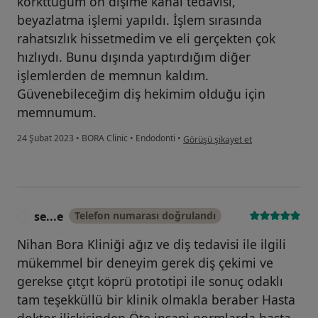
korkttuğum ön dişime kanal tedavisi,
beyazlatma işlemi yapıldı. İşlem sırasında
rahatsızlık hissetmedim ve eli gerçekten çok
hızlıydı. Bunu dışında yaptırdığım diğer
işlemlerden de memnun kaldım.
Güvenebileceğim diş hekimim olduğu için
memnumum.
kullanıcının görüşüne göre i̇...a
24 Şubat 2023
•
BORA Clinic
•
Endodonti
•
Görüşü şikayet et
se...e
Telefon numarası doğrulandı
S
Nihan Bora Kliniği ağız ve diş tedavisi ile ilgili
mükemmel bir deneyim gerek diş çekimi ve
gerekse çıtçıt köprü prototipi ile sonuç odaklı
tam teşekküllü bir klinik olmakla beraber Hasta