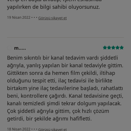
yapılırken de bilgi sahibi oluyorsunuz.
kullanıcının görüşüne göre r.....
19 Nisan 2022
•
•
•
Görüşü şikayet et
m.....
M
Benim sıkıntılı bir kanal tedavim vardı şiddetli
ağrıyla, yanlış yapılan bir kanal tedaviyle gittim.
Gittikten sonra da hemen film çekildi, iltihap
olduğunu tespit etti, ilaç tedavisi ile birlikte
birtakım yine ilaç tedavilerine başladı, rahatlattı
beni, kontrollere çağırdı. Kanal tedavisine geçti,
kanalı temizledi şimdi tekrar dolgum yapılacak.
Çok şiddetli ağrıyla gittim, çok hızlı çözüm
getirdi, bir şekilde ağrımı hafifletti.
kullanıcının görüşüne göre m.....
18 Nisan 2022
•
•
•
Görüşü şikayet et