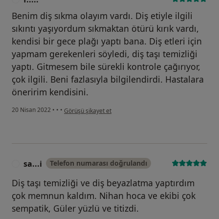
Benim diş sıkma olayım vardı. Diş etiyle ilgili
sıkıntı yaşıyordum sıkmaktan ötürü kırık vardı,
kendisi bir gece plağı yaptı bana. Diş etleri için
yapmam gerekenleri söyledi, diş taşı temizliği
yaptı. Gitmesem bile sürekli kontrole çağırıyor,
çok ilgili. Beni fazlasıyla bilgilendirdi. Hastalara
öneririm kendisini.
kullanıcının görüşüne göre f.....
20 Nisan 2022
•
•
•
Görüşü şikayet et
sa...i
Telefon numarası doğrulandı
S
Diş taşı temizliği ve diş beyazlatma yaptırdım
çok memnun kaldım. Nihan hoca ve ekibi çok
sempatik, Güler yüzlü ve titizdi.