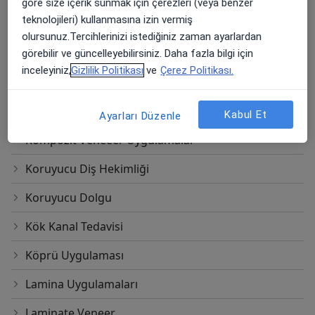
göre size içerik sunmak için çerezleri (veya benzer
teknolojileri) kullanmasına izin vermiş
Endodonti
olursunuz.Tercihlerinizi istediğiniz zaman ayarlardan
Estetik Diş Hekimliği Uygulamaları
görebilir ve güncelleyebilirsiniz. Daha fazla bilgi için
inceleyiniz,
Gizlilik Politikası
ve
Çerez Politikası.
Gömülü Diş Çekimi
Gülüş Tasarımı
Kabul Et
Ayarları Düzenle
Kompozit Veneeer Uygulamalar
Koruyucu Diş Hekimliği
Koruyucu Dolgu
Kök Kanal Tedavisi
Köprü Uygulaması
Lamina Uygulamaları
Laminate Veneer