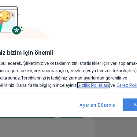
r
Sigortalar
Görüşler (81)
lar
iniz bizim için önemli
üniversitesi Fizik Tedavi ve
abul ederek, Şirketimiz ve ortaklarımızın istatistikler için veri toplam
zun oldum. 2020 yılında başladığım
arınıza göre size içerik sunmak için çerezleri (veya benzer teknolojiler
 yaptım. Mezun olduğum yıldan beri
 olursunuz.Tercihlerinizi istediğiniz zaman ayarlardan görebilir ve
alışarak sahada görev yaptım. Kendimi
lirsiniz. Daha fazla bilgi için inceleyiniz,
Gizlilik Politikası
ve
Çerez Poli
a katıldım. Manuel terapi, pilates,
 kurslara gittim. Şuan kendi yerimde
K
Ayarları Düzenle
 ağrı)
Ön Çapraz Bağ Kopması
Diz Ağrısı