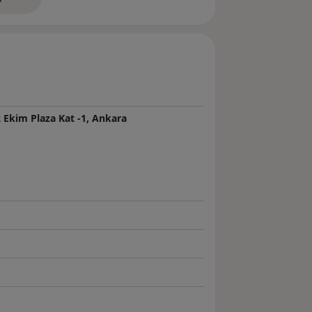
neyim hakkında
u
 Ekim Plaza Kat -1, Ankara