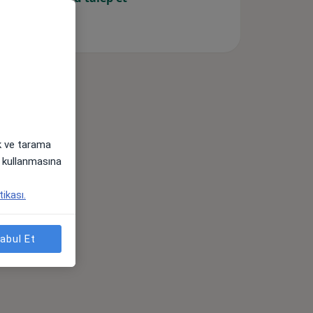
ak ve tarama
i) kullanmasına
tikası.
abul Et