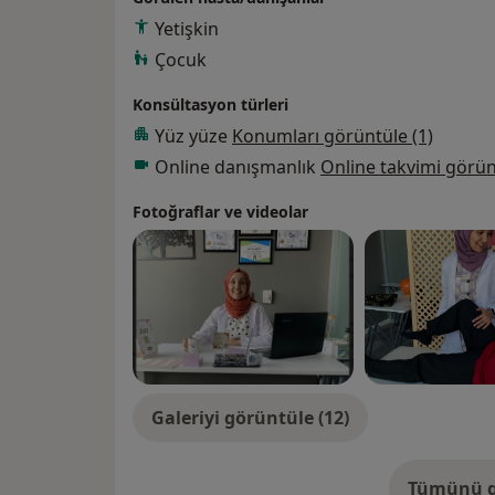
- Tıbbi Masaj
Yetişkin
- Kupa Masajı
- Bel-Boyun Fıtığı
Çocuk
- Kas Ağrıları
Konsültasyon türleri
- Fibromiyalji
Yüz yüze
Konumları görüntüle (1)
- Hemiplejik Rehabilitasyon
- Ortopedik Rehabillitasyon alanlarında hi
Online danışmanlık
Online takvimi görün
Fotoğraflar ve videolar
Galeriyi görüntüle (12)
Tümünü g