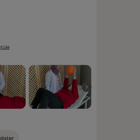
zmet veriyorum.
tüle
öster