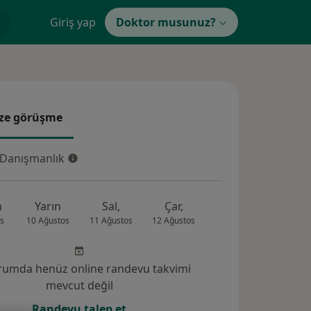
Giriş yap
Doktor musunuz?
ze görüşme
e görüşme
 Danışmanlık
Danışmanlık
n
Yarın
Sal,
Çar,
Per,
Cum
s
10 Ağustos
11 Ağustos
12 Ağustos
13 Ağustos
14 Ağus
rumda henüz online randevu takvimi
mevcut değil
Randevu talep et