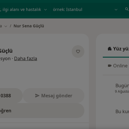
ilgi alanı ve hastalık, isim
örnek: İstanbul
a
Nur Sena Güçlü
Şehir değiştir
Yüz yü
Güçlü
Yüz yüz
uzmanliklar hakkinda
asyon
·
Daha fazla
Online
Online 
Bugü
9 Ağusto
 0388
Mesaj gönder
öğren
Bu ku