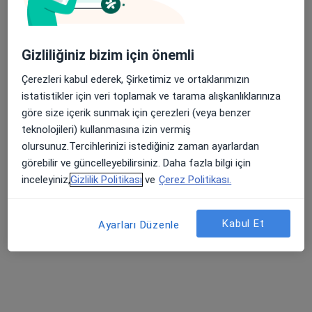
Beytepe Mahallesi Ali Şir Nevai Caddesi C3/5, Çankaya
•
Harita
Fzt. Fatih Evlice
Gizliliğiniz bizim için önemli
Bu uzman ilgili adres için online danışmanlık/takvim sunmuyor.
Çerezleri kabul ederek, Şirketimiz ve ortaklarımızın
Randevu talep et
istatistikler için veri toplamak ve tarama alışkanlıklarınıza
göre size içerik sunmak için çerezleri (veya benzer
teknolojileri) kullanmasına izin vermiş
olursunuz.Tercihlerinizi istediğiniz zaman ayarlardan
görebilir ve güncelleyebilirsiniz. Daha fazla bilgi için
inceleyiniz,
Gizlilik Politikası
ve
Çerez Politikası.
Kabul Et
Ayarları Düzenle
Fzt. İsmail Güzel
Fizyoterapi ve rehabilitasyon
145 görüş
Remzi Oğuz Arık mahallesi Bülten sokak Yeşilhan apt no14/22 5. Kat Çankaya, Ankara
•
Harita