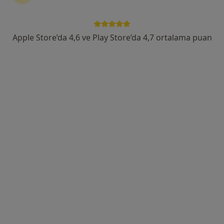
Adres
Online
Apple Store’da 4,6 ve Play Store’da 4,7 ortalama puan
Güvenevler, Güvenlik Cd. No:103 D:A, Ankara
•
Harita
Fzt. H. Hüseyin Babayiğit Özel Sağlık Meslek Hizmet Birimi
Bu uzman ilgili adres için online danışmanlık/takvim sunmuyor.
Randevu talep et
Fzt. Çağrı Perçem
Fizyoterapi ve rehabilitasyon