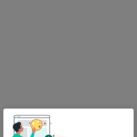
Fizyoterapi ve rehabilitasyon
249 görüş
Kanuni Sultan Süleyman Bulvarı Mira Ofis C 3 Blok Beytepe, Ankara
•
Harita
Mira Ofis
Bu uzman ilgili adres için online danışmanlık/takvim sunmuyor.
Randevu talep et
Fzt. Fatih Evlice
Fizyoterapi ve rehabilitasyon
213 görüş