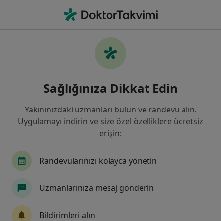
An
Fizyoterapi Ve Rehabilitasyon • Çankaya, Ankara
Filters
Sigorta
Harita
Çankaya, Fizyoterapi Ve Rehabilitasyon
Sağlığınıza Dikkat Edin
Yakınınızdaki uzmanları bulun ve randevu alın.
Uygulamayı indirin ve size özel özelliklere ücretsiz
erişin:
Randevularınızı kolayca yönetin
Fzt. Hüseyin Babayiğit
Uzmanlarınıza mesaj gönderin
Fizyoterapi ve rehabilitasyon
22 görüş
Bildirimleri alın