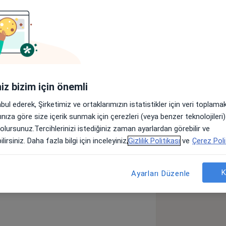
Adresler
Görüşler (10)
lar
iniz bizim için önemli
Ve Travmatoloji
abul ederek, Şirketimiz ve ortaklarımızın istatistikler için veri toplam
tedir.
arınıza göre size içerik sunmak için çerezleri (veya benzer teknolojiler
 olursunuz.Tercihlerinizi istediğiniz zaman ayarlardan görebilir ve
ksartroz)
Menisküs Yırtığı
lirsiniz. Daha fazla bilgi için inceleyiniz,
Gizlilik Politikası
ve
Çerez Poli
_diseases
K
Ayarları Düzenle