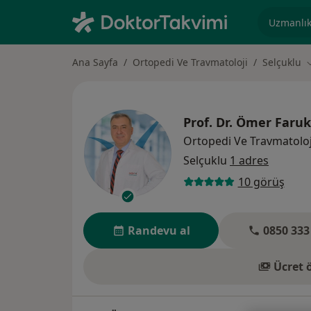
Uzmanlık, 
Ana Sayfa
Ortopedi Ve Travmatoloji
Selçuklu
Ş
Prof. Dr.
Ömer Faruk
Ortopedi Ve Travmatoloj
Selçuklu
1 adres
10 görüş
Randevu al
0850 333
Ücret 