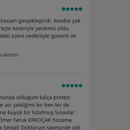
 hocam gerçekleştirdi, kendisi çok
üreçte özveriyle yardımcı oldu,
ndeki özeni nedeniyle güvenli ve
ıcının görüşüne göre ş....k
 şikayet et
orunda olduğum kalça protezi
 acı çektiğimi bir ben bir de
ne büyük bir lütufmuş Sınavlar
Dr Ömer Faruk ERKOÇAK hocama
a Sevgili Doktorum sayesinde çok