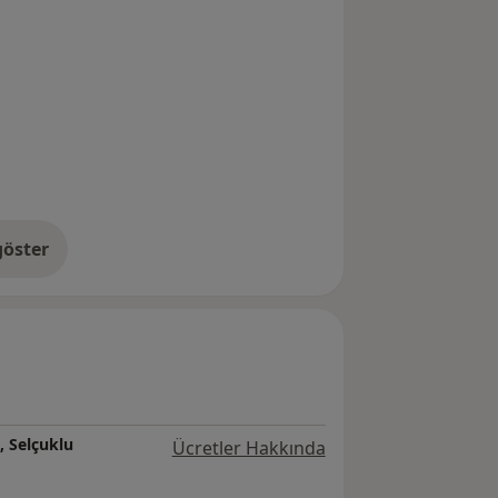
öster
neyim hakkında
, Selçuklu
Ücretler Hakkında