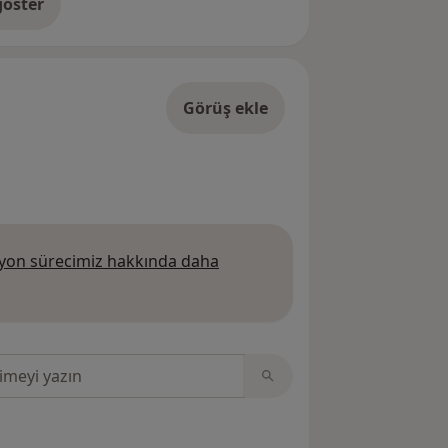
öster
res hakkında
Görüş ekle
on sürecimiz hakkında daha
 daha fazla bilgi edinin
sinde ara