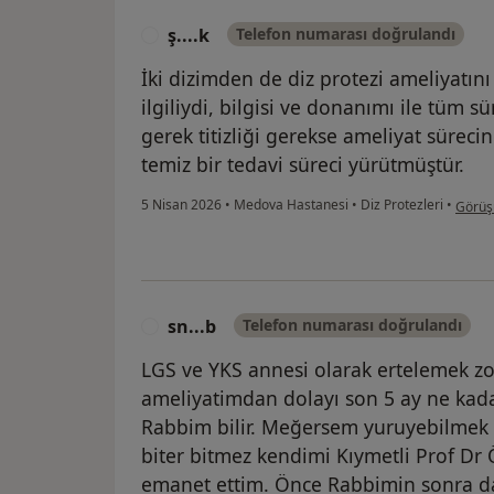
ş....k
Telefon numarası doğrulandı
Ş
İki dizimden de diz protezi ameliyatını
ilgiliydi, bilgisi ve donanımı ile tüm s
gerek titizliği gerekse ameliyat süreci
temiz bir tedavi süreci yürütmüştür.
kullan
5 Nisan 2026
•
Medova Hastanesi
•
Diz Protezleri
•
Görüşü
sn...b
Telefon numarası doğrulandı
S
LGS ve YKS annesi olarak ertelemek z
ameliyatimdan dolayı son 5 ay ne kadar
Rabbim bilir. Meğersem yuruyebilmek 
biter bitmez kendimi Kıymetli Prof 
emanet ettim. Önce Rabbimin sonra d