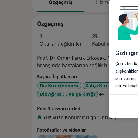
Özgeçmiş
Hizmetler
Özgeçmiş
1
23
Okullar / eğitimler
Kabul edilen sigorta
Gizliliğ
Prof. Dr. Ömer Faruk Erkoçak, Medova Hastanesi'nde Ortopedi 
Çerezleri k
branşında hastalarına sağlık hizmeti vermek
alışkanlıkl
Başlıca İlgi Alanları
izin vermiş
Diz Kireçlenmesi
Kalça Kireçlenmesi (Ko
güncelleyebi
a11y_sr_more
Diz Ağrısı
Kalça Kırığı
+5
Konsültasyon türleri
Yüz yüze
Konumları görüntüle (1)
Fotoğraflar ve videolar