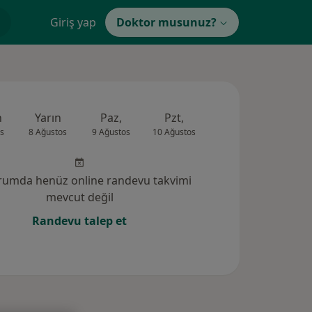
Giriş yap
Doktor musunuz?
n
Yarın
Paz,
Pzt,
Sal,
Çar,
s
8 Ağustos
9 Ağustos
10 Ağustos
11 Ağustos
12 Ağus
rumda henüz online randevu takvimi
mevcut değil
Randevu talep et