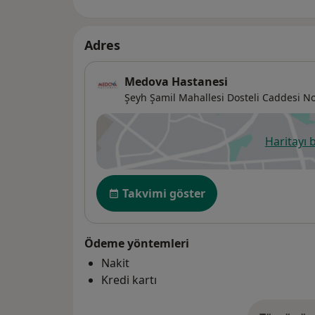
Adres
Medova Hastanesi
Şeyh Şamil Mahallesi Dosteli Caddesi No
Haritayı 
ye
Uygunluk
Takvimi göster
Ödeme yöntemleri
Nakit
Kredi kartı