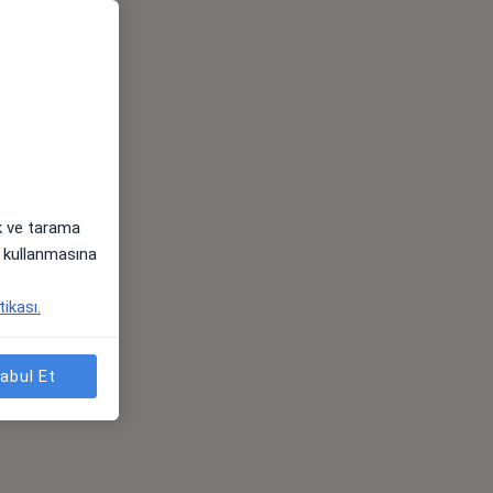
ak ve tarama
i) kullanmasına
tikası.
abul Et