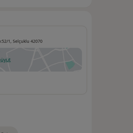
:52/1,
Selçuklu
42070
büyüt
ni bir sekmede açılır