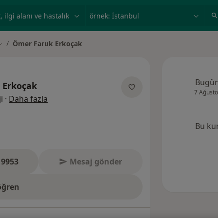
ilgi alanı ve hastalık, isim
örnek: İstanbul
Ömer Faruk Erkoçak
ehir değiştir
Bugü
 Erkoçak
7 Ağusto
uzmanliklar hakkinda
i
·
Daha fazla
Bu ku
 9953
Mesaj gönder
öğren