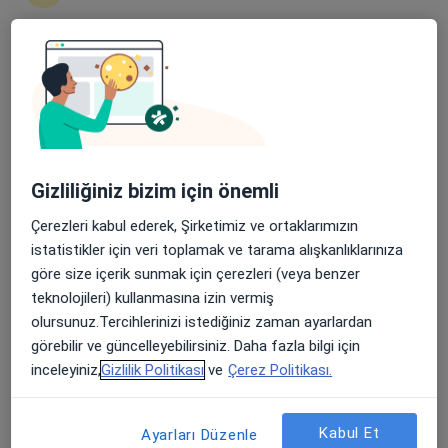
Cumhuriyet Mahallesi D-100 Karayolu/DÜZCE, Düzce
•
Harita
Özel Düzce Çağsu Hastanesi
Apple Store’da 4,6 ve Play Store’da 4,7 ortalama puan
Bu uzman ilgili adres için online danışmanlık/takvim sunmuyor.
Randevu talep et
Gizliliğiniz bizim için önemli
Çerezleri kabul ederek, Şirketimiz ve ortaklarımızın
istatistikler için veri toplamak ve tarama alışkanlıklarınıza
göre size içerik sunmak için çerezleri (veya benzer
teknolojileri) kullanmasına izin vermiş
olursunuz.Tercihlerinizi istediğiniz zaman ayarlardan
görebilir ve güncelleyebilirsiniz. Daha fazla bilgi için
Özel Düzce Çağsu Hastanesi
inceleyiniz,
Gizlilik Politikası
ve
Çerez Politikası.
·
Daha
Ortopedi ve travmatoloji, İç hastalıkları, Kardiyoloji
fazla
32 görüş
Kabul Et
Ayarları Düzenle