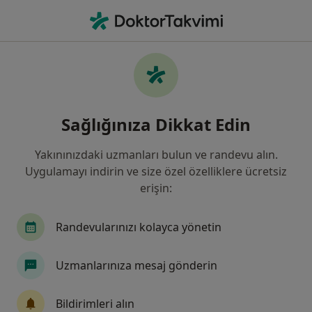
An
Ortopedi Ve Travmatoloji • Düzce, Düzce
Filters
Sigorta:
Halk Sigorta
Düzce bölgesinde Halk Sigorta kabul eden
Sağlığınıza Dikkat Edin
Ortopedi Ve Travmatoloji Uzmanları
Yakınınızdaki uzmanları bulun ve randevu alın.
Uygulamayı indirin ve size özel özelliklere ücretsiz
erişin:
Randevularınızı kolayca yönetin
Uzmanlarınıza mesaj gönderin
Op. Dr. Abdurrahman Aydın
Ortopedi ve travmatoloji
Bildirimleri alın
5 görüş