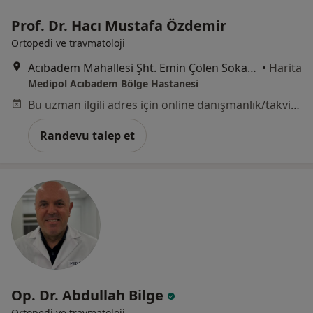
Prof. Dr. Hacı Mustafa Özdemir
Ortopedi ve travmatoloji
Acıbadem Mahallesi Şht. Emin Çölen Sokağı No:4, Kadıköy
•
Harita
Medipol Acıbadem Bölge Hastanesi
Bu uzman ilgili adres için online danışmanlık/takvim sunmuyor.
Randevu talep et
Op. Dr. Abdullah Bilge
Ortopedi ve travmatoloji