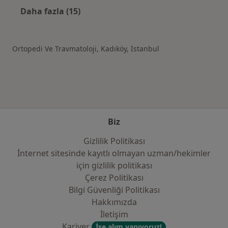
Daha fazla (15)
Kategoride daha fazlası: İstanbul şehrindeki
Ortopedi Ve Travmatoloji, Kadıköy, İstanbul
Biz
Gizlilik Politikası
İnternet sitesinde kayıtlı olmayan uzman/hekimler
i̇çin gizlilik politikası
Çerez Politikası
Bilgi Güvenliği Politikası
Hakkımızda
İletişim
Kariyer
İşe alım yapıyoruz!