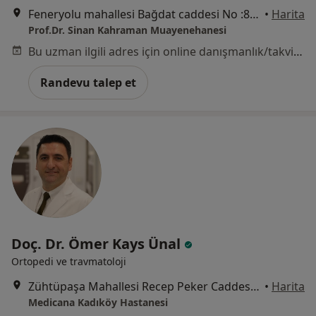
Feneryolu mahallesi Bağdat caddesi No :84 Mutlu Apt. Kat: 3 D :9, İstanbul
•
Harita
Prof.Dr. Sinan Kahraman Muayenehanesi
Bu uzman ilgili adres için online danışmanlık/takvim sunmuyor.
Randevu talep et
Doç. Dr. Ömer Kays Ünal
Ortopedi ve travmatoloji
Zühtüpaşa Mahallesi Recep Peker Caddesi No:11, Kadıköy
•
Harita
Medicana Kadıköy Hastanesi