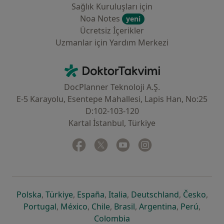
Sağlık Kuruluşları için
Noa Notes
yeni
Ücretsiz İçerikler
Uzmanlar için Yardım Merkezi
İletişim
DoktorTakvimi - Ana Sayfa
DocPlanner Teknoloji A.Ş.
E-5 Karayolu, Esentepe Mahallesi, Lapis Han, No:25
D:102-103-120
Kartal İstanbul, Türkiye
Facebook
yeni bir sekmede açılır
Twitter
yeni bir sekmede açılır
Youtube
yeni bir sekmede açılır
Instagram
yeni bir sekmede aç
yeni bir sekmede açılır
yeni bir sekmede açılır
yeni bir sekmede açılır
yeni bir sekmede açılır
yeni bir sek
yeni 
Polska
,
Türkiye
,
España
,
Italia
,
Deutschland
,
Česko
,
yeni bir sekmede açılır
yeni bir sekmede açılır
yeni bir sekmede açılır
yeni bir sekmede açılır
yeni bir sekm
yeni bi
Portugal
,
México
,
Chile
,
Brasil
,
Argentina
,
Perú
,
yeni bir sekmede açılır
Colombia