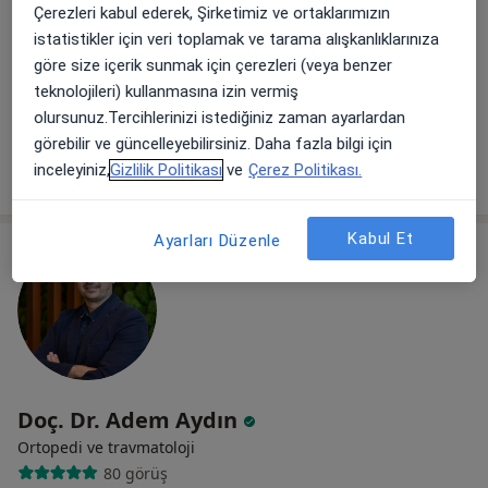
Çerezleri kabul ederek, Şirketimiz ve ortaklarımızın
73 görüş
istatistikler için veri toplamak ve tarama alışkanlıklarınıza
Suadiye mahallesi Ülkü sokak İffet apt no 7 kat 8 daire 8, İstanbul
•
Harita
göre size içerik sunmak için çerezleri (veya benzer
Prof.Dr.Halil ATMACA
teknolojileri) kullanmasına izin vermiş
olursunuz.Tercihlerinizi istediğiniz zaman ayarlardan
Bu uzman ilgili adres için online danışmanlık/takvim sunmuyor.
görebilir ve güncelleyebilirsiniz. Daha fazla bilgi için
Randevu talep et
inceleyiniz,
Gizlilik Politikası
ve
Çerez Politikası.
Kabul Et
Ayarları Düzenle
Doç. Dr. Adem Aydın
Ortopedi ve travmatoloji
80 görüş