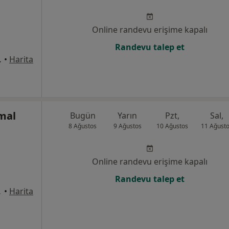
Online randevu erişime kapalı
Randevu talep et
, 7F Blok, İstanbul
•
Harita
mal
Bugün
Yarın
Pzt,
Sal,
8 Ağustos
9 Ağustos
10 Ağustos
11 Ağust
Online randevu erişime kapalı
Randevu talep et
stanbul
•
Harita