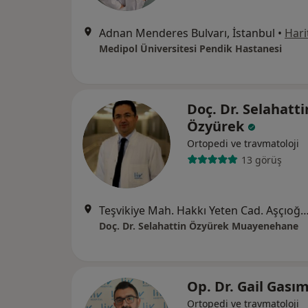
Adnan Menderes Bulvarı, İstanbul
•
Hari
Medipol Üniversitesi Pendik Hastanesi
Doç. Dr. Selahatti
Özyürek
Ortopedi ve travmatoloji
13 görüş
Teşvikiye Mah. Hakkı Yeten Cad. Aşçıoğlu Plaza No:17 Kat:7 Daire:15 Ista
Doç. Dr. Selahattin Özyürek Muayenehane
Op. Dr. Gail Gası
Ortopedi ve travmatoloji