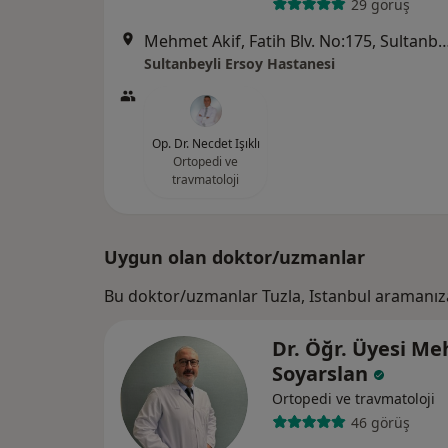
29 görüş
Mehmet Akif, Fatih Blv. No:175, S
Sultanbeyli Ersoy Hastanesi
Op. Dr. Necdet Işıklı
Ortopedi ve
travmatoloji
Uygun olan doktor/uzmanlar
Bu doktor/uzmanlar Tuzla, Istanbul aramanız
Dr. Öğr. Üyesi M
Soyarslan
Ortopedi ve travmatoloji
46 görüş