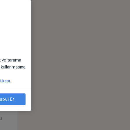
Çar,
Per,
Cum,
os
12 Ağustos
13 Ağustos
14 Ağustos
ak ve tarama
i) kullanmasına
tikası.
abul Et
Çar,
Per,
Cum,
os
12 Ağustos
13 Ağustos
14 Ağustos