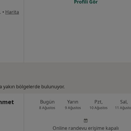
Profili Gör
ultanbeyli
•
Harita
a yakın bölgelerde bulunuyor.
ehmet
Bugün
Yarın
Pzt,
Sal,
8 Ağustos
9 Ağustos
10 Ağustos
11 Ağust
Online randevu erişime kapalı