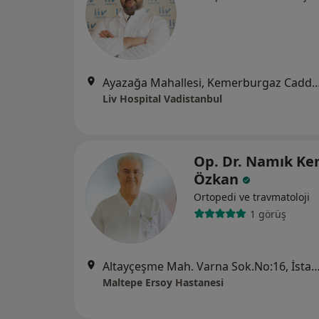
Ayazağa Mahallesi, Kemerburgaz Caddesi, Vadistanbul Park Etabı
Liv Hospital Vadistanbul
Op. Dr. Namık Ke
Özkan
Ortopedi ve travmatoloji
1 görüş
Altayçeşme Mah. Varna Sok.No:16, İ
Maltepe Ersoy Hastanesi