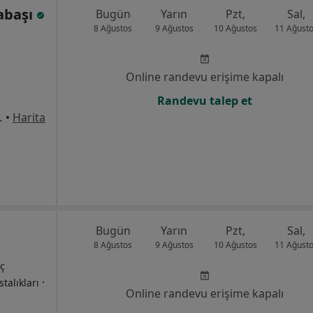
yabaşı
Bugün
Yarın
Pzt,
Sal,
8 Ağustos
9 Ağustos
10 Ağustos
11 Ağust
Online randevu erişime kapalı
Randevu talep et
si No:5, Gebze
•
Harita
Bugün
Yarın
Pzt,
Sal,
8 Ağustos
9 Ağustos
10 Ağustos
11 Ağust
İç
·
talıkları
Online randevu erişime kapalı