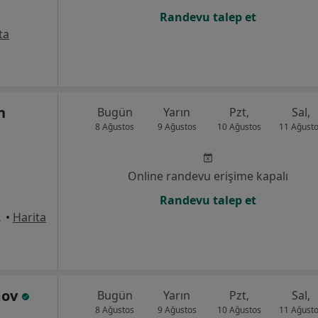
Randevu talep et
ta
n
Bugün
Yarın
Pzt,
Sal,
8 Ağustos
9 Ağustos
10 Ağustos
11 Ağust
Online randevu erişime kapalı
Randevu talep et
nbul, İstanbul
•
Harita
mov
Bugün
Yarın
Pzt,
Sal,
8 Ağustos
9 Ağustos
10 Ağustos
11 Ağust