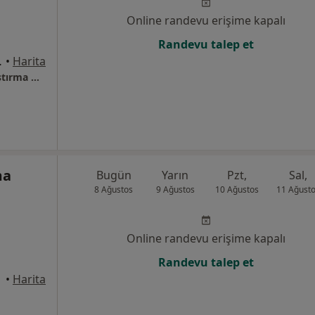
Online randevu erişime kapalı
Randevu talep et
i No:10, Pendik
•
Harita
Marmara Üniversitesi Pendik Eğitim Ve Araştırma Hastanesi
ma
Bugün
Yarın
Pzt,
Sal,
8 Ağustos
9 Ağustos
10 Ağustos
11 Ağust
Online randevu erişime kapalı
Randevu talep et
•
Harita