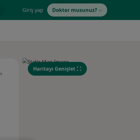
Giriş yap
Doktor musunuz?
Çar,
Per,
Cum,
Haritayı Genişlet
os
12 Ağustos
13 Ağustos
14 Ağustos