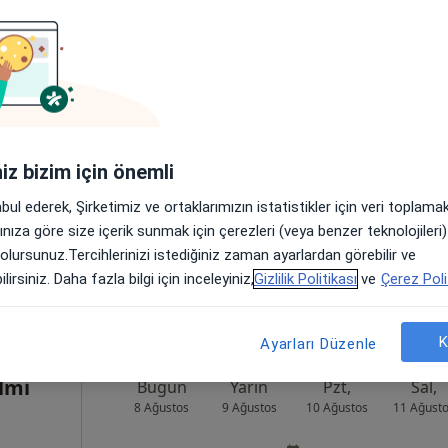
klı
Bugün
Yarın
Pzt,
Sal,
8 Ağustos
9 Ağustos
10 Ağustos
11 Ağust
Online randevu erişime kapalı
iniz bizim için önemli
Randevu talep et
abul ederek, Şirketimiz ve ortaklarımızın istatistikler için veri toplam
ultanbeyli
•
Harita
arınıza göre size içerik sunmak için çerezleri (veya benzer teknolojiler
 olursunuz.Tercihlerinizi istediğiniz zaman ayarlardan görebilir ve
lirsiniz. Daha fazla bilgi için inceleyiniz,
Gizlilik Politikası
ve
Çerez Poli
K
Ayarları Düzenle
ilmi
Bugün
Yarın
Pzt,
Sal,
8 Ağustos
9 Ağustos
10 Ağustos
11 Ağust