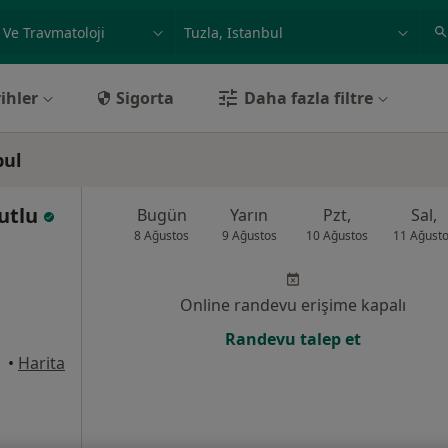
ilgi alanı ve hastalık, isim
örnek: İstanbul
ihler
Sigorta
Daha fazla filtre
bul
Mutlu
Bugün
Yarın
Pzt,
Sal,
8 Ağustos
9 Ağustos
10 Ağustos
11 Ağust
Online randevu erişime kapalı
Randevu talep et
•
Harita