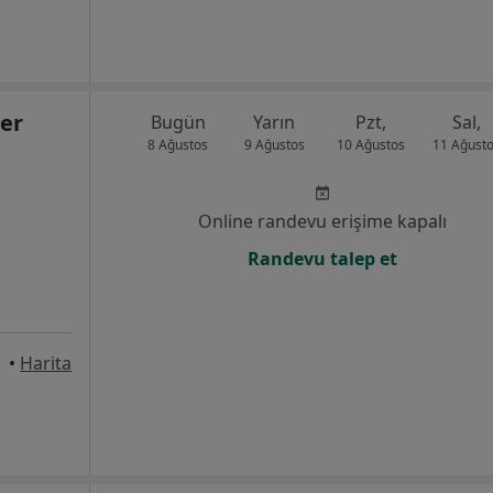
der
Bugün
Yarın
Pzt,
Sal,
8 Ağustos
9 Ağustos
10 Ağustos
11 Ağust
Online randevu erişime kapalı
Randevu talep et
•
Harita