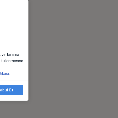
ak ve tarama
i) kullanmasına
tikası.
abul Et