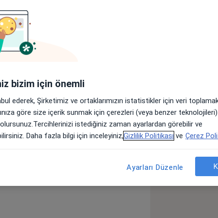
r
Sigortalar
Görüşler (45)
lar
iniz bizim için önemli
edi ve travmatoloji alanında kendi
abul ederek, Şirketimiz ve ortaklarımızın istatistikler için veri toplam
arınıza göre size içerik sunmak için çerezleri (veya benzer teknolojiler
 olursunuz.Tercihlerinizi istediğiniz zaman ayarlardan görebilir ve
 Yaralanmaları, Kök hücre, PRGF, PRP
lirsiniz. Daha fazla bilgi için inceleyiniz,
Gizlilik Politikası
ve
Çerez Poli
K
Ayarları Düzenle
ksartroz)
Diz Ağrısı
_sr_more_diseases