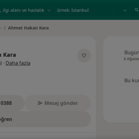
ilgi alanı ve hastalık, isim
örnek: İstanbul
Ahmet Hakan Kara
ehir değiştir
Bugü
 Kara
6 Ağusto
uzmanliklar hakkinda
i
·
Daha fazla
Bu ku
 0388
Mesaj gönder
öğren