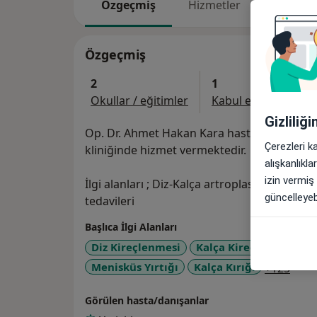
Özgeçmiş
Hizmetler
Adresle
Özgeçmiş
2
1
Okullar / eğitimler
Kabul edilen sigorta
Gizliliğ
Op. Dr. Ahmet Hakan Kara hastalarına ortop
Çerezleri k
kliniğinde hizmet vermektedir.
alışkanlıkl
izin vermiş
İlgi alanları ; Diz-Kalça artroplastisi, Spor
güncelleyebi
tedavileri
Başlıca İlgi Alanları
Diz Kireçlenmesi
Kalça Kireçlenmesi (Ko
a11y
Menisküs Yırtığı
Kalça Kırığı
+125
Görülen hasta/danışanlar