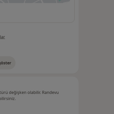
lar
öster
res hakkında
türü değişken olabilir. Randevu
lirsiniz.