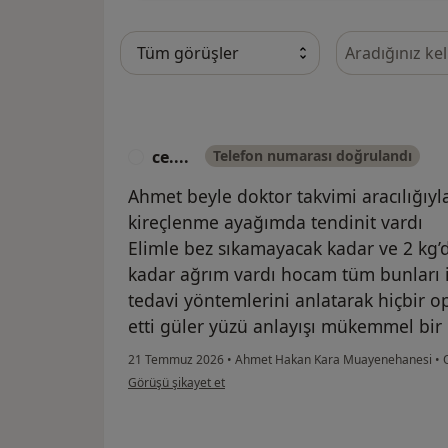
Görüşler içeri
ce....
Telefon numarası doğrulandı
C
Ahmet beyle doktor takvimi aracılığıyl
kireçlenme ayağımda tendinit vardı
Elimle bez sıkamayacak kadar ve 2 kg’d
kadar ağrım vardı hocam tüm bunları in
tedavi yöntemlerini anlatarak hiçbir
etti güler yüzü anlayışı mükemmel bir
21 Temmuz 2026
•
Ahmet Hakan Kara Muayenehanesi
•
O
kullanıcının görüşüne göre ce....
Görüşü şikayet et