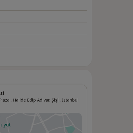
si
Plaza,,
Halide Edip Adıvar,
Şişli
,
İstanbul
büyüt
ni bir sekmede açılır