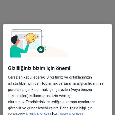
Bu uzman ilgili adres için online danışmanlık/takvim sunmuyor.
Randevu talep et
Gizliliğiniz bizim için önemli
Doç. Dr. Mustafa Şahin
Çerezleri kabul ederek, Şirketimiz ve ortaklarımızın
Ortopedi ve travmatoloji
istatistikler için veri toplamak ve tarama alışkanlıklarınıza
3 görüş
göre size içerik sunmak için çerezleri (veya benzer
E-5 Harem Yolu Üzeri Koşuyolu, Kadıköy
•
Harita
teknolojileri) kullanmasına izin vermiş
İstanbul Medipol Koşuyolu Hastanesi
olursunuz.Tercihlerinizi istediğiniz zaman ayarlardan
Bu uzman ilgili adres için online danışmanlık/takvim sunmuyor.
görebilir ve güncelleyebilirsiniz. Daha fazla bilgi için
inceleyiniz,
Gizlilik Politikası
ve
Çerez Politikası.