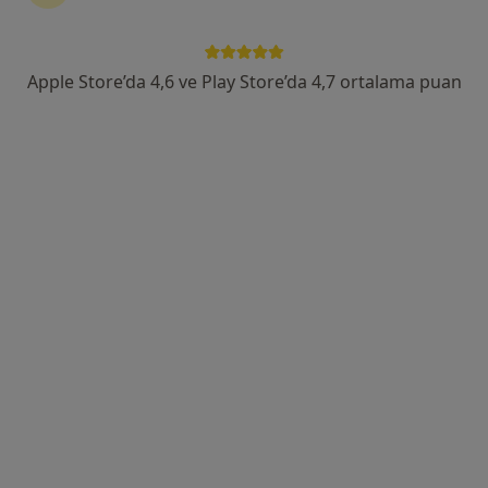
Teşvikiye Mah. Hakkı Yeten Cad. Aşçıoğlu Plaza No:17 Kat:7 Daire:15 Istanbul, İstanbul
•
Harita
Doç. Dr. Selahattin Özyürek Muayenehane
Apple Store’da 4,6 ve Play Store’da 4,7 ortalama puan
Bu uzman ilgili adres için online danışmanlık/takvim sunmuyor.
Randevu talep et
Prof. Dr. Yüksel Yurttaş
Ortopedi ve travmatoloji
9 görüş
Bağlarçeşme Mahallesi 19 Mayıs Bulvarı No:18, Esenyurt
•
Harita