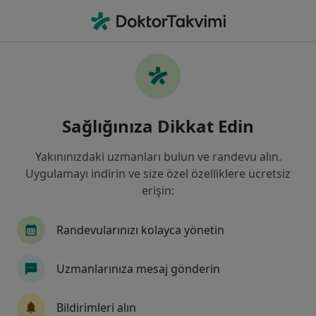
An
Ortopedi Ve Travmatoloji • Istanbul
Filters
Sigorta:
Ak Sigorta
İstanbul bölgesinde Ak Sigorta kabul eden
Sağlığınıza Dikkat Edin
Ortopedi Ve Travmatoloji Uzmanları
Yakınınızdaki uzmanları bulun ve randevu alın.
Uygulamayı indirin ve size özel özelliklere ücretsiz
erişin:
Randevularınızı kolayca yönetin
Uzmanlarınıza mesaj gönderin
Doç. Dr. Selahattin Özyürek
Ortopedi ve travmatoloji
Bildirimleri alın
13 görüş