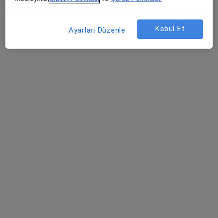
Randevu talep et
Kabul Et
Ayarları Düzenle
Op. Dr. Khalid Bunyatov
Ortopedi ve travmatoloji
Bahçelievler Mahallesi Adnan Menderes Bulvarı No:31, Pendik
•
Harita
Pendik Medipol Üniversitesi Hastanesi
Bu uzman ilgili adres için online danışmanlık/takvim sunmuyor.
Randevu talep et