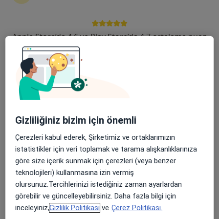
Şehit, Kızılırmak, M. Fethi Akyüz Cd. No: 8Merkez/Sivas, Sivas
•
Harita
Medicana Sivas Hastanesi
Apple Store’da 4,6 ve Play Store’da 4,7 ortalama puan
Bu uzman ilgili adres için online danışmanlık/takvim sunmuyor.
Randevu talep et
Gizliliğiniz bizim için önemli
Çerezleri kabul ederek, Şirketimiz ve ortaklarımızın
istatistikler için veri toplamak ve tarama alışkanlıklarınıza
göre size içerik sunmak için çerezleri (veya benzer
Medicana Sivas Hastanesi
teknolojileri) kullanmasına izin vermiş
·
Ortopedi ve travmatoloji, İç hastalıkları, Gastroenteroloji
olursunuz.Tercihlerinizi istediğiniz zaman ayarlardan
Daha fazla
görebilir ve güncelleyebilirsiniz. Daha fazla bilgi için
119 görüş
inceleyiniz,
Gizlilik Politikası
ve
Çerez Politikası.