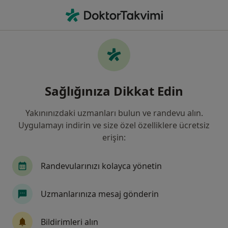
An
Ortopedi Ve Travmatoloji • Sivas, Sivas
Filters
Sigorta:
Eureko Sigorta
Sivas bölgesinde Eureko Sigorta kabul eden
Sağlığınıza Dikkat Edin
Ortopedi Ve Travmatoloji Uzmanları
Yakınınızdaki uzmanları bulun ve randevu alın.
Uygulamayı indirin ve size özel özelliklere ücretsiz
erişin:
Randevularınızı kolayca yönetin
Uzmanlarınıza mesaj gönderin
Op. Dr. Turan Taş
Ortopedi ve travmatoloji
Bildirimleri alın
2 görüş