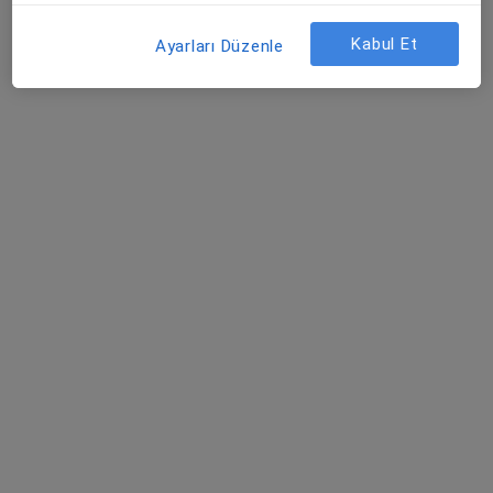
Şehit, Kızılırmak, M. Fethi Akyüz Cd. No: 8Merkez/Sivas, Sivas
•
Harita
Medicana Sivas Hastanesi
Kabul Et
Ayarları Düzenle
Op. Dr. Turan Taş
Prof. Dr. Okay Bulut
Ortopedi ve
Ortopedi ve
travmatoloji
travmatoloji
Bu kurumda online uygunluğu bulunan bir doktor veya uzman bulunamadı
Profili Gör