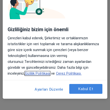
Op. Dr. Ali Tufan Pehlivan
Ortopedi ve travmatoloji
Gizliliğiniz bizim için önemli
70 görüş
Bahçelievler, 3007. Sk. No:23, Denizli
•
Harita
Çerezleri kabul ederek, Şirketimiz ve ortaklarımızın
Denizli Özel Sağlık Hastanesi
istatistikler için veri toplamak ve tarama alışkanlıklarınıza
göre size içerik sunmak için çerezleri (veya benzer
Bu uzman ilgili adres için online danışmanlık/takvim sunmuyor.
teknolojileri) kullanmasına izin vermiş
olursunuz.Tercihlerinizi istediğiniz zaman ayarlardan
Randevu talep et
görebilir ve güncelleyebilirsiniz. Daha fazla bilgi için
inceleyiniz,
Gizlilik Politikası
ve
Çerez Politikası.
Kabul Et
Ayarları Düzenle