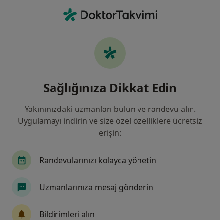
An
Ortopedi Ve Travmatoloji • Denizli, Denizli, Türkiye
Filters
Sigorta:
Eureko Sigorta
Denizli bölgesinde Eureko Sigorta kabul
Sağlığınıza Dikkat Edin
eden Ortopedi Ve Travmatoloji Uzmanları
Yakınınızdaki uzmanları bulun ve randevu alın.
Uygulamayı indirin ve size özel özelliklere ücretsiz
erişin:
Randevularınızı kolayca yönetin
Uzmanlarınıza mesaj gönderin
Özel Denizli Cerrahi Hastanesi
·
Daha
Ortopedi ve travmatoloji, İç hastalıkları, Kardiyoloji
Bildirimleri alın
fazla