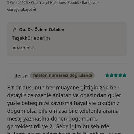
5 Ocak 2026
•
Özel Yüzyıl Hastanesi Pendik
•
Randevu
•
kullanıcının görüşüne göre gü...
Görüşü şikayet et
Op. Dr. Özlem Özbilen
Teşekkür ederim
30 Mart 2026
de...n
Telefon numarası doğrulandı
D
Bir dr dusunun her muayene gittiginizde her
detayi size ozenle anlatan ve odasindan guler
yuzle bebeginize kavusma hayaliyle ciktiginiz
dogum olsa bile olmasa bile telefonla arama
mesaj yazmasina donen dogumumu
gerceklestirdi ve 2. Gebeligim bu sehirde
bulamiyorum ozlem hoca gibi bi hekim.. suan