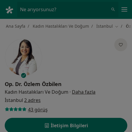
An
Ne arıyorsunuz?
Ana Sayfa
Kadın Hastalıkları Ve Doğum
İstanbul
Öz
Şehir değ
Op. Dr.
Özlem Özbilen
uzmanliklar hak
Kadın Hastalıkları Ve Doğum
·
Daha fazla
İstanbul
2 adres
43 görüş
İletişim Bilgileri