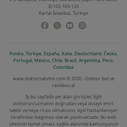
D:102-103-120
Kartal İstanbul, Türkiye
Facebook
yeni bir sekmede açılır
Twitter
yeni bir sekmede açılır
Youtube
yeni bir sekmede açılır
Instagram
yeni bir sekmede aç
yeni bir sekmede açılır
yeni bir sekmede açılır
yeni bir sekmede açılır
yeni bir sekmede açılır
yeni bir sek
yeni 
Polska
,
Türkiye
,
España
,
Italia
,
Deutschland
,
Česko
,
yeni bir sekmede açılır
yeni bir sekmede açılır
yeni bir sekmede açılır
yeni bir sekmede açılır
yeni bir sekm
yeni bi
Portugal
,
México
,
Chile
,
Brasil
,
Argentina
,
Perú
,
yeni bir sekmede açılır
Colombia
www.doktortakvimi.com © 2026 - Doktor bul ve
randevu al
İş bu sayfada yer alan görüşler, ilgili
doktorun/uzmanın doğrudan veya dolaylı emri,
talebi ve/veya ricası olmaksızın, ilgili hasta/danışan
tarafından bağımsız olarak yazılmaktadır. Bu web
sitesinin temel amacı, sağlık alanında kamuoyunun