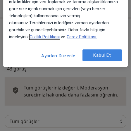
istatistikler için veri toplamak ve tarama alışkanlıklarınıza
Sağlık sigortası anlaşma bilgisi bulunmamaktadır.
göre size içerik sunmak için çerezleri (veya benzer
teknolojileri) kullanmasına izin vermiş
olursunuz.Tercihlerinizi istediğiniz zaman ayarlardan
Görüşler
görebilir ve güncelleyebilirsiniz. Daha fazla bilgi için
inceleyiniz,
Gizlilik Politikası
ve
Çerez Politikası.
Görüş ekle
Kabul Et
Ayarları Düzenle
43 görüş
Tüm görüşleriniz değerli.
Moderasyon
Görüş
sürecimiz hakkında daha fazlasını öğrenin.