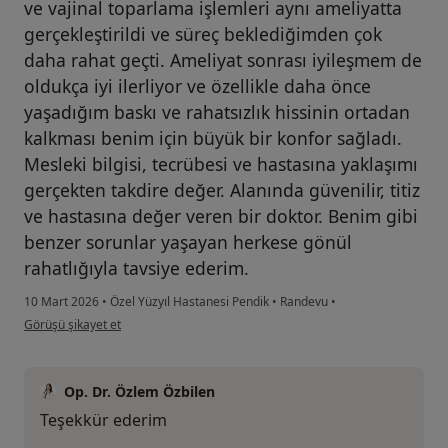
ve vajinal toparlama işlemleri aynı ameliyatta
gerçekleştirildi ve süreç beklediğimden çok
daha rahat geçti. Ameliyat sonrası iyileşmem de
oldukça iyi ilerliyor ve özellikle daha önce
yaşadığım baskı ve rahatsızlık hissinin ortadan
kalkması benim için büyük bir konfor sağladı.
Mesleki bilgisi, tecrübesi ve hastasına yaklaşımı
gerçekten takdire değer. Alanında güvenilir, titiz
ve hastasına değer veren bir doktor. Benim gibi
benzer sorunlar yaşayan herkese gönül
rahatlığıyla tavsiye ederim.
10 Mart 2026
•
Özel Yüzyıl Hastanesi Pendik
•
Randevu
•
kullanıcının görüşüne göre çi...z
Görüşü şikayet et
Op. Dr. Özlem Özbilen
Teşekkür ederim