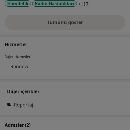
a11y_sr_more_dise
Hamilelik
Kadın Hastalıkları
+117
Tümünü göster
deneyim hakkında
Hizmetler
Diğer Hizmetler
Randevu
Diğer içerikler
Röportaj
Adresler (2)