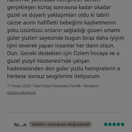
gerçekleşen kürtaj sonrasına kadar okadar
güzel ve duyarlı yaklaşımları oldu ki tabiri
caizse acımı hafifletti bebeğimi kaybetmenin
şoku üzüntüsü onların sağladığı güven ortamı
güler yüzleri sayesinde bugün biraz daha iyiyim
işini severek yapan insanlar her daim olsun.
Dün. Geceki destekleri için Özlem hocaya ve o
güzel yüzyıl Hastanesi'nde çalışan
hademesinden den güler yüzlü hemşirelerin e
herkese sonsuz sevgilerimi iletiyorum.
17 Nisan 2025
•
Özel Yüzyıl Hastanesi Pendik
•
Randevu
•
kullanıcının görüşüne göre fi...
Görüşü şikayet et
hi...n
Telefon numarası doğrulandı
H