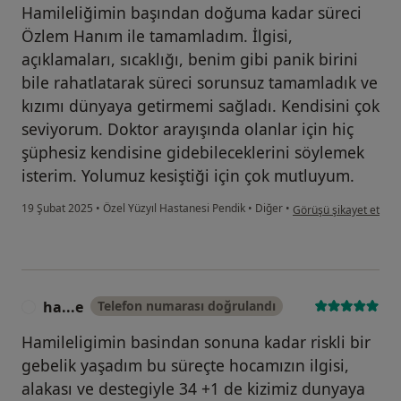
Hamileliğimin başından doğuma kadar süreci
Özlem Hanım ile tamamladım. İlgisi,
açıklamaları, sıcaklığı, benim gibi panik birini
bile rahatlatarak süreci sorunsuz tamamladık ve
kızımı dünyaya getirmemi sağladı. Kendisini çok
seviyorum. Doktor arayışında olanlar için hiç
şüphesiz kendisine gidebileceklerini söylemek
isterim. Yolumuz kesiştiği için çok mutluyum.
kullanıcının görüşüne 
19 Şubat 2025
•
Özel Yüzyıl Hastanesi Pendik
•
Diğer
•
Görüşü şikayet et
ha...e
Telefon numarası doğrulandı
H
Hamileligimin basindan sonuna kadar riskli bir
gebelik yaşadım bu süreçte hocamızın ilgisi,
alakası ve destegiyle 34 +1 de kizimiz dunyaya