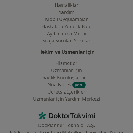
Hastaliklar
Yardım
Mobil Uygulamalar
Hastalara Yönelik Blog
Aydınlatma Metni
Sıkça Sorulan Sorular
Hekim ve Uzmanlar için
Hizmetler
Uzmanlar için
Sağlık Kuruluşları için
Noa Notes
yeni
Ücretsiz İçerikler
Uzmanlar için Yardım Merkezi
İletişim
DoktorTakvimi - Ana Sayfa
DocPlanner Teknoloji A.Ş.
E-5 Karayolu, Esentepe Mahallesi, Lapis Han, No:25