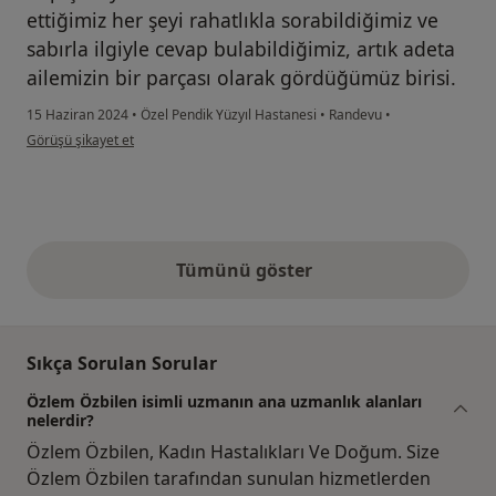
ettiğimiz her şeyi rahatlıkla sorabildiğimiz ve
sabırla ilgiyle cevap bulabildiğimiz, artık adeta
ailemizin bir parçası olarak gördüğümüz birisi.
15 Haziran 2024
•
Özel Pendik Yüzyıl Hastanesi
•
Randevu
•
kullanıcının görüşüne göre e....d
Görüşü şikayet et
Tümünü göster
yukarıdaki görüşler
Sıkça Sorulan Sorular
Özlem Özbilen isimli uzmanın ana uzmanlık alanları
nelerdir?
Özlem Özbilen, Kadın Hastalıkları Ve Doğum. Size
Özlem Özbilen tarafından sunulan hizmetlerden