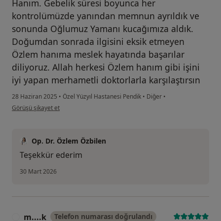
Hanım. Gebelik süresi boyunca her
kontrolümüzde yanından memnun ayrıldık ve
sonunda Oğlumuz Yamanı kucağımıza aldık.
Doğumdan sonrada ilgisini eksik etmeyen
Özlem hanıma meslek hayatında başarılar
diliyoruz. Allah herkesi Özlem hanım gibi işini
iyi yapan merhametli doktorlarla karşılaştırsın
28 Haziran 2025
•
Özel Yüzyıl Hastanesi Pendik
•
Diğer
•
kullanıcının görüşüne göre se...k
Görüşü şikayet et
Op. Dr. Özlem Özbilen
Teşekkür ederim
30 Mart 2026
m....k
Telefon numarası doğrulandı
M