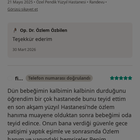
21 Mayıs 2025
•
Özel Pendik Yüzyıl Hastanesi
•
Randevu
•
kullanıcının görüşüne göre m....k
Görüşü şikayet et
Op. Dr. Özlem Özbilen
Teşekkür ederim
30 Mart 2026
fi...
Telefon numarası doğrulandı
F
Dün bebeğimin kalbimin kalbinin durduğunu
öğrendim bir çok hastanede bunu teyid ettim
en son akşam yüzyıl Hastanesi'nde özlem
hanıma muayene olduktan sonra bebeğimi oda
teyid edince. Onun bana verdiği güvenle gece
yatişimi yaptık eşimle ve sonrasında Özlem
hanım ve yanındaki hemşireler Benim