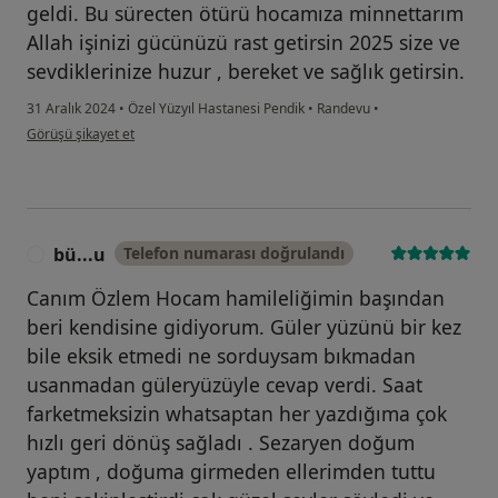
geldi. Bu sürecten ötürü hocamıza minnettarım
Allah işinizi gücünüzü rast getirsin 2025 size ve
sevdiklerinize huzur , bereket ve sağlık getirsin.
31 Aralık 2024
•
Özel Yüzyıl Hastanesi Pendik
•
Randevu
•
kullanıcının görüşüne göre ha...e
Görüşü şikayet et
bü...u
Telefon numarası doğrulandı
B
Canım Özlem Hocam hamileliğimin başından
beri kendisine gidiyorum. Güler yüzünü bir kez
bile eksik etmedi ne sorduysam bıkmadan
usanmadan güleryüzüyle cevap verdi. Saat
farketmeksizin whatsaptan her yazdığıma çok
hızlı geri dönüş sağladı . Sezaryen doğum
yaptım , doğuma girmeden ellerimden tuttu