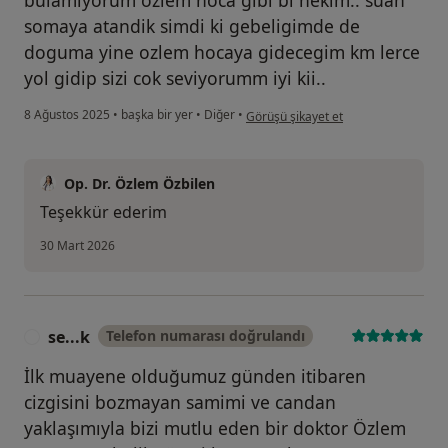
somaya atandik simdi ki gebeligimde de
doguma yine ozlem hocaya gidecegim km lerce
yol gidip sizi cok seviyorumm iyi kii..
kullanıcının görüşüne göre de...n
8 Ağustos 2025
•
başka bir yer
•
Diğer
•
Görüşü şikayet et
Op. Dr. Özlem Özbilen
Teşekkür ederim
30 Mart 2026
se...k
Telefon numarası doğrulandı
S
İlk muayene olduğumuz günden itibaren
cizgisini bozmayan samimi ve candan
yaklaşımıyla bizi mutlu eden bir doktor Özlem