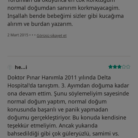
normal doğumdan sanırım korkmayacagim.
Inşallah bende bebeğimi sizler gibi kucağıma
alırım ve burdan yazarım.
kullanıcının görüşüne göre he...i
2 Mart 2015
•
•
•
Görüşü şikayet et
he...i
Doktor Pınar Hanımla 2011 yılında Delta
Hospital'da tanıştım. 3. Ayımdan doğuma kadar
ona devam ettim. Şunu söylemeliyim sayesinde
normal doğum yaptım, normal doğum
konusunda başarılı ve panik yapmadan
doğumu gerçekleştiriyor. Bu konuda kendisine
teşekkür etmeliyim. Ancak yukarıda
bahsedildiği gibi çok güleryüzlü, samimi vs.