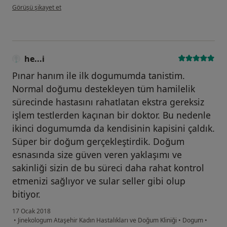
kullanıcının görüşüne göre he...i
Görüşü şikayet et
he...i
Pınar hanım ile ilk dogumumda tanistim.
Normal doğumu destekleyen tüm hamilelik
sürecinde hastasını rahatlatan ekstra gereksiz
işlem testlerden kaçınan bir doktor. Bu nedenle
ikinci dogumumda da kendisinin kapisini çaldık.
Süper bir doğum gerçekleştirdik. Doğum
esnasında size güven veren yaklaşımı ve
sakinliği sizin de bu süreci daha rahat kontrol
etmenizi sağlıyor ve sular seller gibi olup
bitiyor.
17 Ocak 2018
•
Jinekologum Ataşehir Kadın Hastalıkları ve Doğum Kliniği
•
Dogum
•