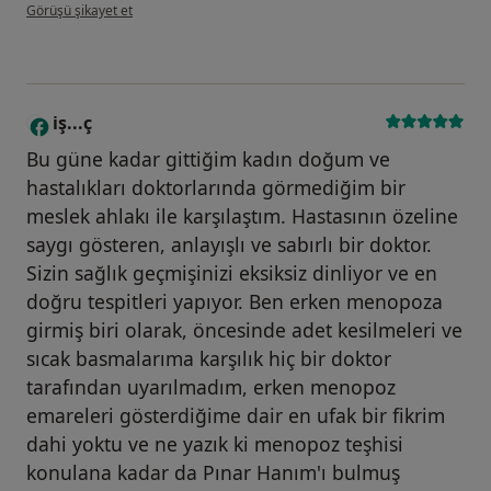
kullanıcının görüşüne göre he...i
Görüşü şikayet et
iş...ç
I
Bu güne kadar gittiğim kadın doğum ve
hastalıkları doktorlarında görmediğim bir
meslek ahlakı ile karşılaştım. Hastasının özeline
saygı gösteren, anlayışlı ve sabırlı bir doktor.
Sizin sağlık geçmişinizi eksiksiz dinliyor ve en
doğru tespitleri yapıyor. Ben erken menopoza
girmiş biri olarak, öncesinde adet kesilmeleri ve
sıcak basmalarıma karşılık hiç bir doktor
tarafından uyarılmadım, erken menopoz
emareleri gösterdiğime dair en ufak bir fikrim
dahi yoktu ve ne yazık ki menopoz teşhisi
konulana kadar da Pınar Hanım'ı bulmuş