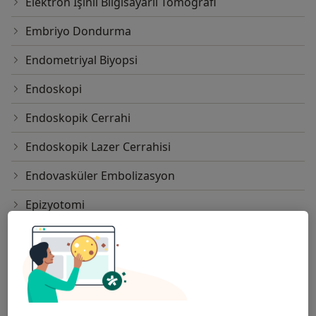
Elektron Işınlı Bilgisayarlı Tomografi
Embriyo Dondurma
Endometriyal Biyopsi
Endoskopi
Endoskopik Cerrahi
Endoskopik Lazer Cerrahisi
Endovasküler Embolizasyon
Epizyotomi
Et(Hormon Replasman Tedavisi)
Fallopi Tüpü Çıkarılması
G Noktası Büyütme