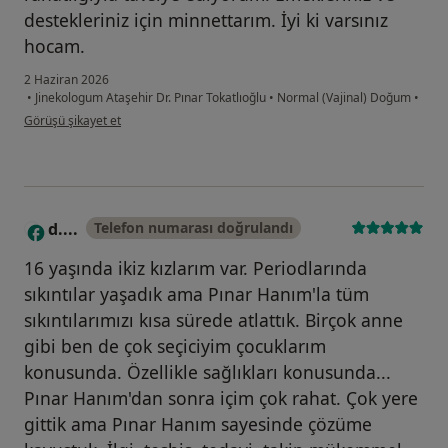
destekleriniz için minnettarım. İyi ki varsınız
hocam.
2 Haziran 2026
•
Jinekologum Ataşehir Dr. Pınar Tokatlıoğlu
•
Normal (Vajinal) Doğum
•
kullanıcının görüşüne göre az...r
Görüşü şikayet et
d....
Telefon numarası doğrulandı
D
16 yaşında ikiz kızlarım var. Periodlarında
sıkıntılar yaşadık ama Pınar Hanım'la tüm
sıkıntılarımızı kısa sürede atlattık. Birçok anne
gibi ben de çok seçiciyim çocuklarım
konusunda. Özellikle sağlıkları konusunda...
Pınar Hanım'dan sonra içim çok rahat. Çok yere
gittik ama Pınar Hanım sayesinde çözüme