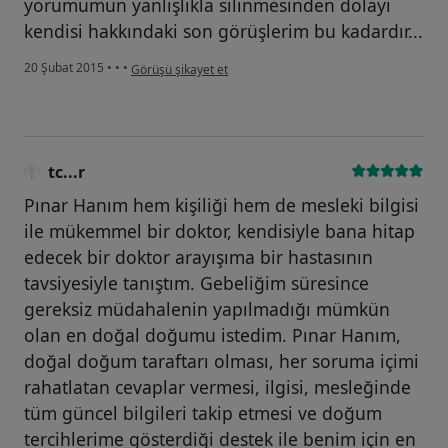
yorumumun yanlışlıkla silinmesinden dolayı
kendisi hakkındaki son görüşlerim bu kadardır...
kullanıcının görüşüne göre he...i
20 Şubat 2015
•
•
•
Görüşü şikayet et
tc...r
Pınar Hanım hem kişiliği hem de mesleki bilgisi
ile mükemmel bir doktor, kendisiyle bana hitap
edecek bir doktor arayışıma bir hastasının
tavsiyesiyle tanıştım. Gebeliğim süresince
gereksiz müdahalenin yapılmadığı mümkün
olan en doğal doğumu istedim. Pınar Hanım,
doğal doğum taraftarı olması, her soruma içimi
rahatlatan cevaplar vermesi, ilgisi, mesleğinde
tüm güncel bilgileri takip etmesi ve doğum
tercihlerime gösterdiği destek ile benim için en