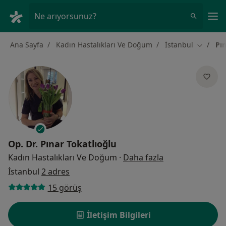
An
Ne arıyorsunuz?
Ana Sayfa
Kadın Hastalıkları Ve Doğum
İstanbul
Pın
Şehir değ
Op. Dr.
Pınar Tokatlıoğlu
uzmanliklar hak
Kadın Hastalıkları Ve Doğum
·
Daha fazla
İstanbul
2 adres
15 görüş
İletişim Bilgileri