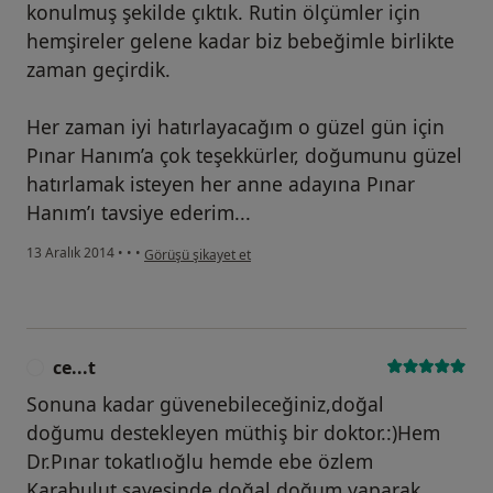
konulmuş şekilde çıktık. Rutin ölçümler için
hemşireler gelene kadar biz bebeğimle birlikte
zaman geçirdik.
Her zaman iyi hatırlayacağım o güzel gün için
Pınar Hanım’a çok teşekkürler, doğumunu güzel
hatırlamak isteyen her anne adayına Pınar
Hanım’ı tavsiye ederim...
kullanıcının görüşüne göre tc...r
13 Aralık 2014
•
•
•
Görüşü şikayet et
ce...t
C
Sonuna kadar güvenebileceğiniz,doğal
doğumu destekleyen müthiş bir doktor.:)Hem
Dr.Pınar tokatlıoğlu hemde ebe özlem
Karabulut sayesinde doğal doğum yaparak