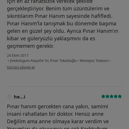
için en az rahatsızlık verecek şekilde
gerçekleştiriyor. Benim tüm üzüntülerim ve
sıkıntılarım Pınar Hanım sayesinde hafifledi.
Pınar Hanım'la tanışmak bu dönemde başıma
gelen en güzel şey oldu. Ayrıca Pınar Hanım'ın
kibar ve güleryüzlü yaklaşımını da es
geçmemem gerekir.
24 Ekim 2017
•
Jinekologum Ataşehir Dr. Pınar Tokatlıoğlu
•
Menopoz Tedavisi
•
kullanıcının görüşüne göre iş...ç
Görüşü şikayet et
he...i
Pınar hanım gercekten cana yakın, samimi
insani rahatlatan bir doktor. Henüz anne
Değilim ama anne olmaya karar verdim ve
Yorumları da okuyunca en cok Korktuğum