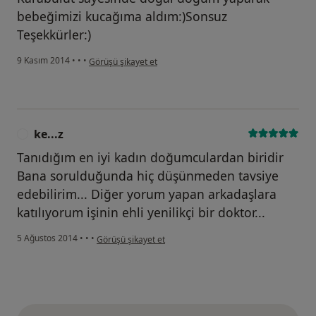
bebeğimizi kucağıma aldım:)Sonsuz
Teşekkürler:)
kullanıcının görüşüne göre ce...t
9 Kasım 2014
•
•
•
Görüşü şikayet et
ke...z
K
Tanıdığım en iyi kadın doğumculardan biridir
Bana sorulduğunda hiç düşünmeden tavsiye
edebilirim... Diğer yorum yapan arkadaşlara
katılıyorum işinin ehli yenilikçi bir doktor...
kullanıcının görüşüne göre ke...z
5 Ağustos 2014
•
•
•
Görüşü şikayet et