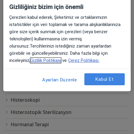
Gardasil Hpv Aşısı
Gizliliğiniz bizim için önemli
Genital Estetik
Çerezleri kabul ederek, Şirketimiz ve ortaklarımızın
istatistikler için veri toplamak ve tarama alışkanlıklarınıza
Gerilimsiz Vajinal Bant Işlemi
göre size içerik sunmak için çerezleri (veya benzer
Hamilelik Testi
teknolojileri) kullanmasına izin vermiş
olursunuz.Tercihlerinizi istediğiniz zaman ayarlardan
Hemaferez
görebilir ve güncelleyebilirsiniz. Daha fazla bilgi için
inceleyiniz,
Gizlilik Politikası
ve
Çerez Politikası.
Hipnozla Doğum
Histerektomi
Kabul Et
Ayarları Düzenle
Histerosalpingografi (HSG)
Histeroskopi
Histerostopik Sterilizasyon
Hormanal Terapi