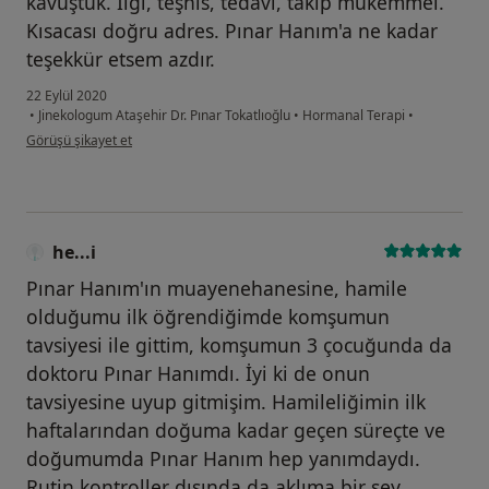
kavuştuk. İlgi, teşhis, tedavi, takip mükemmel.
Kısacası doğru adres. Pınar Hanım'a ne kadar
teşekkür etsem azdır.
22 Eylül 2020
•
Jinekologum Ataşehir Dr. Pınar Tokatlıoğlu
•
Hormanal Terapi
•
kullanıcının görüşüne göre d....
Görüşü şikayet et
he...i
Pınar Hanım'ın muayenehanesine, hamile
olduğumu ilk öğrendiğimde komşumun
tavsiyesi ile gittim, komşumun 3 çocuğunda da
doktoru Pınar Hanımdı. İyi ki de onun
tavsiyesine uyup gitmişim. Hamileliğimin ilk
haftalarından doğuma kadar geçen süreçte ve
doğumumda Pınar Hanım hep yanımdaydı.
Rutin kontroller dışında da aklıma bir şey