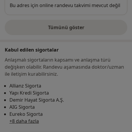
Uygunluk
Bu adres için online randevu takvimi mevcut değil
Tümünü göster
adres hakkında
Kabul edilen sigortalar
Anlaşmalı sigortaların kapsamı ve anlaşma türü
değişken olabilir. Randevu aşamasında doktor/uzman
ile iletişim kurabilirsiniz.
Allianz Sigorta
Yapı Kredi Sigorta
Demir Hayat Sigorta A.Ş.
AIG Sigorta
Eureko Sigorta
+8 daha fazla