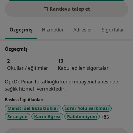
Randevu talep et
Özgeçmiş
Hizmetler
Adresler
Sigortalar
Özgeçmiş
2
13
Okullar / eğitimler
Kabul edilen sigortalar
Opr.Dr. Pınar Tokatlıoğlu kendi muayenehanesinde
sağlık hizmeti vermektedir.
Başlıca İlgi Alanları
Menstrüel Bozukluklar
İdrar Yolu Sarkması
a11y_sr_m
Sezaryen
Karın Ağrısı
Rabdomiyom
+85