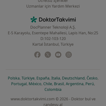
Ücretsiz İçerikler
Uzmanlar için Yardım Merkezi
İletişim
DoktorTakvimi - Ana Sayfa
DocPlanner Teknoloji A.Ş.
E-5 Karayolu, Esentepe Mahallesi, Lapis Han, No:25
D:102-103-120
Kartal İstanbul, Türkiye
Facebook
yeni bir sekmede açılır
Twitter
yeni bir sekmede açılır
Youtube
yeni bir sekmede açılır
Instagram
yeni bir sekmede aç
yeni bir sekmede açılır
yeni bir sekmede açılır
yeni bir sekmede açılır
yeni bir sekmede açılır
yeni bir sek
yeni 
Polska
,
Türkiye
,
España
,
Italia
,
Deutschland
,
Česko
,
yeni bir sekmede açılır
yeni bir sekmede açılır
yeni bir sekmede açılır
yeni bir sekmede açılır
yeni bir sekm
yeni bi
Portugal
,
México
,
Chile
,
Brasil
,
Argentina
,
Perú
,
yeni bir sekmede açılır
Colombia
www.doktortakvimi.com © 2026 - Doktor bul ve
randevu al