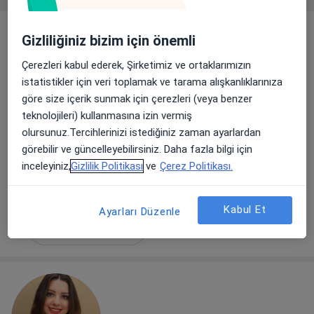
Gizliliğiniz bizim için önemli
Çerezleri kabul ederek, Şirketimiz ve ortaklarımızın
istatistikler için veri toplamak ve tarama alışkanlıklarınıza
göre size içerik sunmak için çerezleri (veya benzer
teknolojileri) kullanmasına izin vermiş
olursunuz.Tercihlerinizi istediğiniz zaman ayarlardan
Kl. Psk. Mustafa Mert Mutlu
görebilir ve güncelleyebilirsiniz. Daha fazla bilgi için
Psikoloji, Aile danışmanlığı
inceleyiniz,
Gizlilik Politikası
ve
Çerez Politikası.
74 görüş
Bu uzman ilgili adres için online danışmanlık/takvim sunmuyor.
Kabul Et
Ayarları Düzenle
Randevu talep et