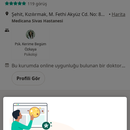
119 görüş
Şehit, Kızılırmak, M. Fethi Akyüz Cd. No: 8Merkez/Sivas, Sivas
•
Harita
Medicana Sivas Hastanesi
Psk. Kerime Begüm
Özkaya
Psikoloji
Bu kurumda online uygunluğu bulunan bir doktor veya uzman bulunamadı
Profili Gör
Online danışmanlık mevcut
Bölgenizdeki uzmanlar yüz yüze ziyaretler için
müsait değil. Bunun yerine online danışmanlığını
deneyin