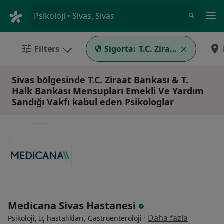
An
Psikoloji • Sivas, Sivas
Filters
Sigorta:
T.C. Ziraat Bankası &
Sivas bölgesinde T.C. Ziraat Bankası & T.
Halk Bankası Mensupları Emekli Ve Yardım
Sandığı Vakfı kabul eden Psikologlar
Medicana Sivas Hastanesi
·
Daha fazla
Psikoloji, İç hastalıkları, Gastroenteroloji