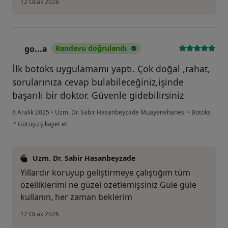
12 Ocak 2026
go...a
Randevu doğrulandı
G
İlk botoks uygulamamı yaptı. Çok doğal ,rahat,
sorularınıza cevap bulabileceğiniz,işinde
başarılı bir doktor. Güvenle gidebilirsiniz
6 Aralık 2025
•
Uzm. Dr. Sabir Hasanbeyzade Muayenehanesi
•
Botoks
kullanıcının görüşüne göre go...a
•
Görüşü şikayet et
Uzm. Dr. Sabir Hasanbeyzade
Yıllardır koruyup geliştirmeye çalıştığım tüm
özelliklerimi ne güzel özetlemişsiniz Güle güle
kullanın, her zaman beklerim
12 Ocak 2026