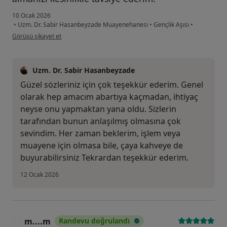
10 Ocak 2026
•
Uzm. Dr. Sabir Hasanbeyzade Muayenehanesi
•
Gençlik Aşısı
•
kullanıcının görüşüne göre p....k
Görüşü şikayet et
Uzm. Dr. Sabir Hasanbeyzade
Güzel sözleriniz için çok teşekkür ederim. Genel
olarak hep amacım abartıya kaçmadan, ihtiyaç
neyse onu yapmaktan yana oldu. Sizlerin
tarafından bunun anlaşılmış olmasına çok
sevindim. Her zaman beklerim, işlem veya
muayene için olmasa bile, çaya kahveye de
buyurabilirsiniz Tekrardan teşekkür ederim.
12 Ocak 2026
m....m
Randevu doğrulandı
M