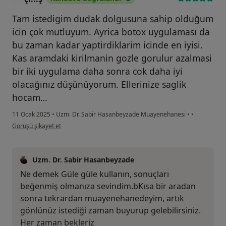
Tam istedigim dudak dolgusuna sahip olduğum
icin çok mutluyum. Ayrica botox uygulaması da
bu zaman kadar yaptirdiklarim icinde en iyisi.
Kas aramdaki kirilmanin gozle gorulur azalmasi
bir iki uygulama daha sonra cok daha iyi
olacağınız düşünüyorum. Ellerinize saglik
hocam…
11 Ocak 2025
•
Uzm. Dr. Sabir Hasanbeyzade Muayenehanesi
•
•
kullanıcının görüşüne göre çi...ş
Görüşü şikayet et
Uzm. Dr. Sabir Hasanbeyzade
Ne demek Güle güle kullanın, sonuçları
beğenmiş olmanıza sevindim.bKısa bir aradan
sonra tekrardan muayenehanedeyim, artık
gönlünüz istediği zaman buyurup gelebilirsiniz.
Her zaman bekleriz