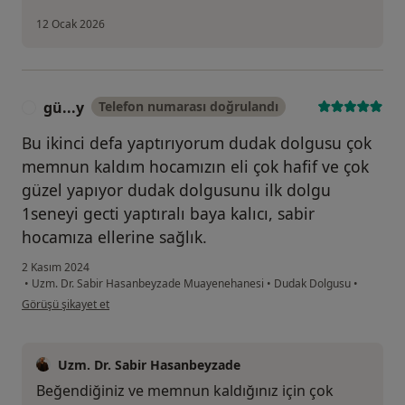
12 Ocak 2026
gü...y
Telefon numarası doğrulandı
G
Bu ikinci defa yaptırıyorum dudak dolgusu çok
memnun kaldım hocamızın eli çok hafif ve çok
güzel yapıyor dudak dolgusunu ilk dolgu
1seneyi gecti yaptıralı baya kalıcı, sabir
hocamıza ellerine sağlık.
2 Kasım 2024
•
Uzm. Dr. Sabir Hasanbeyzade Muayenehanesi
•
Dudak Dolgusu
•
kullanıcının görüşüne göre gü...y
Görüşü şikayet et
Uzm. Dr. Sabir Hasanbeyzade
Beğendiğiniz ve memnun kaldığınız için çok