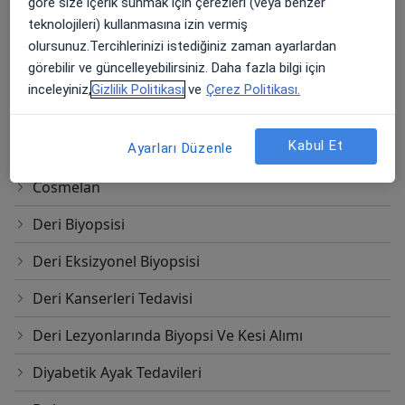
Botox Uygulaması
göre size içerik sunmak için çerezleri (veya benzer
teknolojileri) kullanmasına izin vermiş
Botox İle Boyun Germe
olursunuz.Tercihlerinizi istediğiniz zaman ayarlardan
görebilir ve güncelleyebilirsiniz. Daha fazla bilgi için
Burun Dolgusu
inceleyiniz,
Gizlilik Politikası
ve
Çerez Politikası.
Cilt Bakımı
Kabul Et
Ayarları Düzenle
Cilt Bakımı ve Akne Tedavisi
Cosmelan
Deri Biyopsisi
Deri Eksizyonel Biyopsisi
Deri Kanserleri Tedavisi
Deri Lezyonlarında Biyopsi Ve Kesi Alımı
Diyabetik Ayak Tedavileri