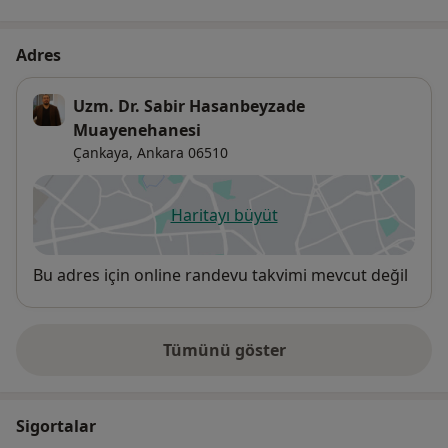
Adres
Uzm. Dr. Sabir Hasanbeyzade
Muayenehanesi
Çankaya
,
Ankara
06510
Haritayı büyüt
yeni bir sekmede açılır
Uygunluk
Bu adres için online randevu takvimi mevcut değil
Tümünü göster
adres hakkında
Sigortalar