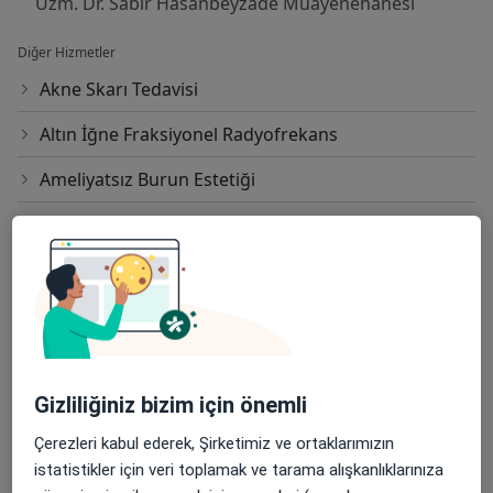
Uzm. Dr. Sabir Hasanbeyzade Muayenehanesi
Diğer Hizmetler
Akne Skarı Tedavisi
Altın İğne Fraksiyonel Radyofrekans
Ameliyatsız Burun Estetiği
Ameliyatsız Cilt Gençleştirme
Ameliyatsız Yüz Gençleştirme
Ameliyatsız Yüz Germe
Anti-aging Uygulamaları
Gizliliğiniz bizim için önemli
Batık Tırnak Tedavisi
Çerezleri kabul ederek, Şirketimiz ve ortaklarımızın
Ben Alma
istatistikler için veri toplamak ve tarama alışkanlıklarınıza