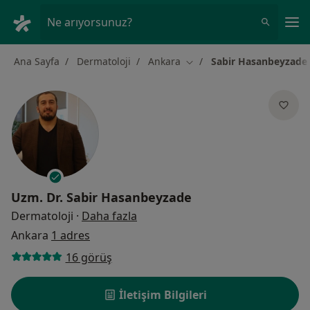
An
Ne arıyorsunuz?
Ana Sayfa
Dermatoloji
Ankara
Sabir Hasanbeyzade
Şehir değiştir
Uzm. Dr.
Sabir Hasanbeyzade
uzmanliklar hakkinda
Dermatoloji
·
Daha fazla
Ankara
1 adres
16 görüş
İletişim Bilgileri