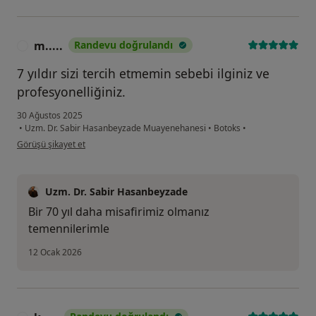
m.....
Randevu doğrulandı
M
7 yıldır sizi tercih etmemin sebebi ilginiz ve
profesyonelliğiniz.
30 Ağustos 2025
•
Uzm. Dr. Sabir Hasanbeyzade Muayenehanesi
•
Botoks
•
kullanıcının görüşüne göre m.....
Görüşü şikayet et
Uzm. Dr. Sabir Hasanbeyzade
Bir 70 yıl daha misafirimiz olmanız
temennilerimle
12 Ocak 2026