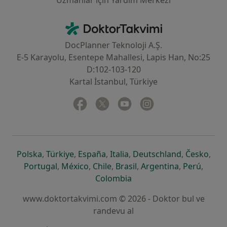
Uzmanlar için Yardım Merkezi
İletişim
DoktorTakvimi - Ana Sayfa
DocPlanner Teknoloji A.Ş.
E-5 Karayolu, Esentepe Mahallesi, Lapis Han, No:25
D:102-103-120
Kartal İstanbul, Türkiye
Facebook
yeni bir sekmede açılır
Twitter
yeni bir sekmede açılır
Youtube
yeni bir sekmede açılır
Instagram
yeni bir sekmede aç
yeni bir sekmede açılır
yeni bir sekmede açılır
yeni bir sekmede açılır
yeni bir sekmede açılır
yeni bir sek
yeni 
Polska
,
Türkiye
,
España
,
Italia
,
Deutschland
,
Česko
,
yeni bir sekmede açılır
yeni bir sekmede açılır
yeni bir sekmede açılır
yeni bir sekmede açılır
yeni bir sekm
yeni bi
Portugal
,
México
,
Chile
,
Brasil
,
Argentina
,
Perú
,
yeni bir sekmede açılır
Colombia
www.doktortakvimi.com © 2026 - Doktor bul ve
randevu al