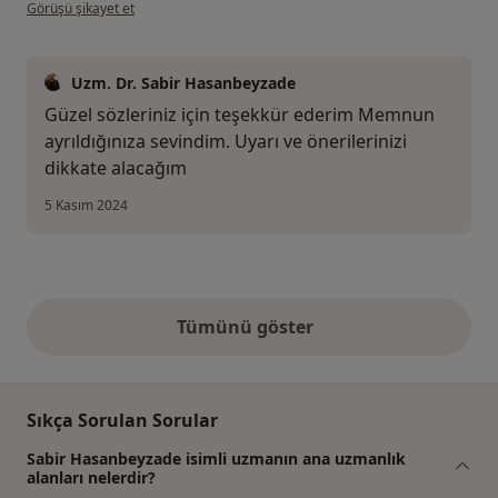
kullanıcının görüşüne göre şk...k
Görüşü şikayet et
Uzm. Dr. Sabir Hasanbeyzade
Güzel sözleriniz için teşekkür ederim Memnun
ayrıldığınıza sevindim. Uyarı ve önerilerinizi
dikkate alacağım
5 Kasım 2024
Tümünü göster
yukarıdaki görüşler
Sıkça Sorulan Sorular
Sabir Hasanbeyzade isimli uzmanın ana uzmanlık
alanları nelerdir?