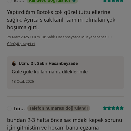
k.....
Randevu doğrulandı
K
Yaptırdığım Botoks çok güzel tuttu ellerine
sağlık. Ayrıca sıcak kanlı samimi olmaları çok
hoşuma gitti.
29 Mart 2025
•
Uzm. Dr. Sabir Hasanbeyzade Muayenehanesi
•
•
kullanıcının görüşüne göre k.....
Görüşü şikayet et
Uzm. Dr. Sabir Hasanbeyzade
Güle güle kullanmanız dileklerimle
13 Ocak 2026
hü...
Telefon numarası doğrulandı
H
bundan 2-3 hafta önce sacimdaki kepek sorunu
için gitmistim ve hocam bana egzama