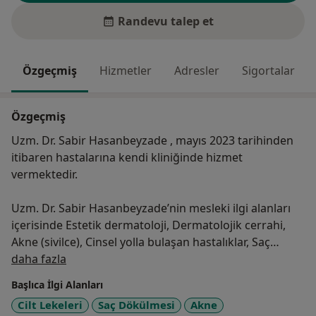
Randevu talep et
Özgeçmiş
Hizmetler
Adresler
Sigortalar
Özgeçmiş
Uzm. Dr. Sabir Hasanbeyzade , mayıs 2023 tarihinden
itibaren hastalarına kendi kliniğinde hizmet
vermektedir.
Uzm. Dr. Sabir Hasanbeyzade’nin mesleki ilgi alanları
içerisinde Estetik dermatoloji, Dermatolojik cerrahi,
Akne (sivilce), Cinsel yolla bulaşan hastalıklar, Saç
Hakkımda
dökülmesi, Seboreik dermatit (yağlı egzama), Rosacea
daha fazla
(gül hastalığı), Psoriasis (sedef), Saç ve Tırnak
Başlıca İlgi Alanları
hastalıkları, Mantar hastalıkları, Egzamalar, Siğil
Cilt Lekeleri
Saç Dökülmesi
Akne
(verruka) ve Nasır bulunmaktadır.