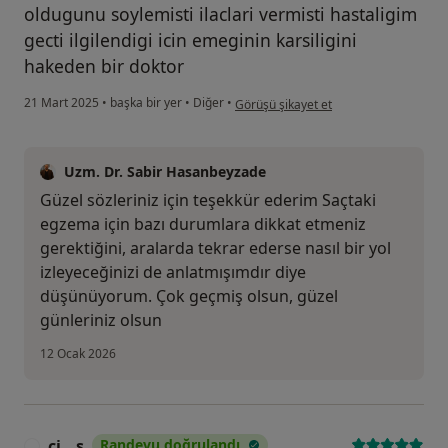
oldugunu soylemisti ilaclari vermisti hastaligim
gecti ilgilendigi icin emeginin karsiligini
hakeden bir doktor
kullanıcının görüşüne göre hü...
21 Mart 2025
•
başka bir yer
•
Diğer
•
Görüşü şikayet et
Uzm. Dr. Sabir Hasanbeyzade
Güzel sözleriniz için teşekkür ederim Saçtaki
egzema için bazı durumlara dikkat etmeniz
gerektiğini, aralarda tekrar ederse nasıl bir yol
izleyeceğinizi de anlatmışımdır diye
düşünüyorum. Çok geçmiş olsun, güzel
günleriniz olsun
12 Ocak 2026
çi...ş
Randevu doğrulandı
Ç