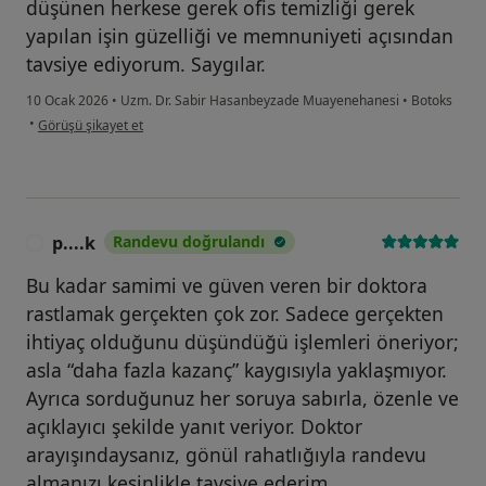
düşünen herkese gerek ofis temizliği gerek
yapılan işin güzelliği ve memnuniyeti açısından
tavsiye ediyorum. Saygılar.
10 Ocak 2026
•
Uzm. Dr. Sabir Hasanbeyzade Muayenehanesi
•
Botoks
kullanıcının görüşüne göre ac...
•
Görüşü şikayet et
p....k
Randevu doğrulandı
P
Bu kadar samimi ve güven veren bir doktora
rastlamak gerçekten çok zor. Sadece gerçekten
ihtiyaç olduğunu düşündüğü işlemleri öneriyor;
asla “daha fazla kazanç” kaygısıyla yaklaşmıyor.
Ayrıca sorduğunuz her soruya sabırla, özenle ve
açıklayıcı şekilde yanıt veriyor. Doktor
arayışındaysanız, gönül rahatlığıyla randevu
almanızı kesinlikle tavsiye ederim.