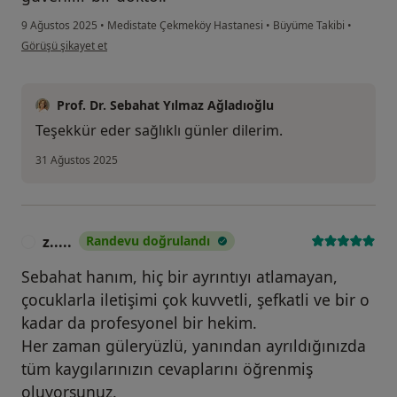
9 Ağustos 2025
•
Medistate Çekmeköy Hastanesi
•
Büyüme Takibi
•
kullanıcının görüşüne göre yo...
Görüşü şikayet et
Prof. Dr. Sebahat Yılmaz Ağladıoğlu
Teşekkür eder sağlıklı günler dilerim.
31 Ağustos 2025
z.....
Randevu doğrulandı
Z
Sebahat hanım, hiç bir ayrıntıyı atlamayan,
çocuklarla iletişimi çok kuvvetli, şefkatli ve bir o
kadar da profesyonel bir hekim.
Her zaman güleryüzlü, yanından ayrıldığınızda
tüm kaygılarınızın cevaplarını öğrenmiş
oluyorsunuz.