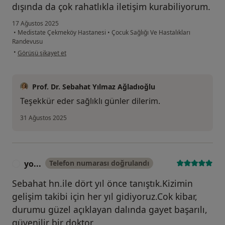
dışında da çok rahatlıkla iletişim kurabiliyorum.
17 Ağustos 2025
•
Medistate Çekmeköy Hastanesi
•
Çocuk Sağlığı Ve Hastalıkları
Randevusu
kullanıcının görüşüne göre mi...ı
•
Görüşü şikayet et
Prof. Dr. Sebahat Yılmaz Ağladıoğlu
Teşekkür eder sağlıklı günler dilerim.
31 Ağustos 2025
yo...
Telefon numarası doğrulandı
Y
Sebahat hn.ile dört yıl önce tanıştık.Kizimin
gelişim takibi için her yıl gidiyoruz.Cok kibar,
durumu güzel açıklayan dalında gayet başarılı,
güvenilir bir doktor.