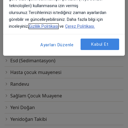
Büyüme Hormonu Testi
teknolojileri) kullanmasına izin vermiş
olursunuz.Tercihlerinizi istediğiniz zaman ayarlardan
Büyüme Takibi
görebilir ve güncelleyebilirsiniz. Daha fazla bilgi için
Endokrin (Hormon) Testi
inceleyiniz,
Gizlilik Politikası
ve
Çerez Politikası.
Endokrin Bozukluklar Takibi
Kabul Et
Ayarları Düzenle
Enjeksiyon Im
Esd (Sedimantasyon)
Hasta çocuk muayenesi
Randevu
Sağlam Çocuk Muayene
Yeni Doğan
Yenidoğan Takibi