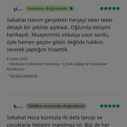
çi....
Randevu doğrulandı
Ç
Sebahat Hanım gerçekten herşeyi teker teker
detaylı bir şekilde açıkladı. Oğlumla iletişimi
harikaydı. Muayenimiz oldukça uzun sürdü,
öyle hemen geçsin gitsin değilde hakkını
vererek yaptığını hissettik..
8 Şubat 2026
•
Medistate Çekmeköy Hastanesi
•
Çocuk Sağlığı Ve Hastalıkları
Randevusu
kullanıcının görüşüne göre çi....
•
Görüşü şikayet et
b.....
Telefon numarası doğrulandı
B
Sebahat Hoca kızımızla ilk defa tanıştı ve
çocuklarla iletişimi inanılmaz iyi. Bizi de her