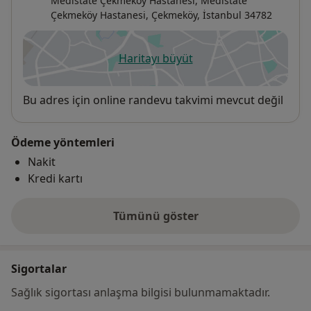
Medistate Çekmeköy Hastanesi,
Medistate
Çekmeköy Hastanesi,
Çekmeköy
,
İstanbul
34782
Haritayı büyüt
yeni bir sekmede açılır
Uygunluk
Bu adres için online randevu takvimi mevcut değil
Ödeme yöntemleri
Nakit
Kredi kartı
Tümünü göster
adres hakkında
Sigortalar
Sağlık sigortası anlaşma bilgisi bulunmamaktadır.