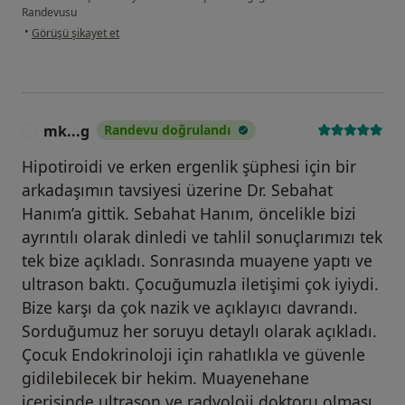
Randevusu
kullanıcının görüşüne göre f.....
•
Görüşü şikayet et
mk...g
Randevu doğrulandı
M
Hipotiroidi ve erken ergenlik şüphesi için bir
arkadaşımın tavsiyesi üzerine Dr. Sebahat
Hanım’a gittik. Sebahat Hanım, öncelikle bizi
ayrıntılı olarak dinledi ve tahlil sonuçlarımızı tek
tek bize açıkladı. Sonrasında muayene yaptı ve
ultrason baktı. Çocuğumuzla iletişimi çok iyiydi.
Bize karşı da çok nazik ve açıklayıcı davrandı.
Sorduğumuz her soruyu detaylı olarak açıkladı.
Çocuk Endokrinoloji için rahatlıkla ve güvenle
gidilebilecek bir hekim. Muayenehane
içerisinde ultrason ve radyoloji doktoru olması