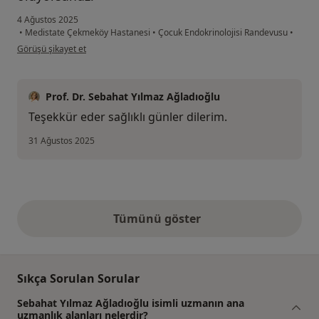
4 Ağustos 2025
•
Medistate Çekmeköy Hastanesi
•
Çocuk Endokrinolojisi Randevusu
•
kullanıcının görüşüne göre z.....
Görüşü şikayet et
Prof. Dr. Sebahat Yılmaz Ağladıoğlu
Teşekkür eder sağlıklı günler dilerim.
31 Ağustos 2025
Tümünü göster
yukarıdaki görüşler
Sıkça Sorulan Sorular
Sebahat Yılmaz Ağladıoğlu isimli uzmanın ana
uzmanlık alanları nelerdir?