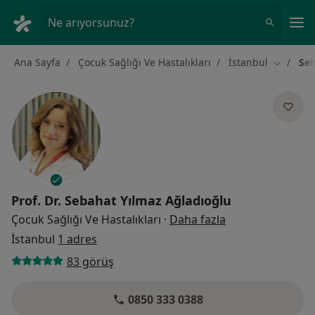
An
Ne arıyorsunuz?
Ana Sayfa
Çocuk Sağlığı Ve Hastalıkları
İstanbul
Seb
Şehir değ
Prof. Dr.
Sebahat Yılmaz Ağladıoğlu
uzmanliklar hak
Çocuk Sağlığı Ve Hastalıkları
·
Daha fazla
İstanbul
1 adres
83 görüş
0850 333 0388