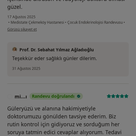
güzel.
17 Ağustos 2025
•
Medistate Çekmeköy Hastanesi
•
Çocuk Endokrinolojisi Randevusu
•
kullanıcının görüşüne göre mk...g
Görüşü şikayet et
Prof. Dr. Sebahat Yılmaz Ağladıoğlu
Teşekkür eder sağlıklı günler dilerim.
31 Ağustos 2025
mi...ı
Randevu doğrulandı
M
Güleryüzü ve alanına hakimiyetiyle
doktorumuzu gönülden tavsiye ederim. Biz
rutin kontrol için gidiyoruz ve sorduğum her
soruya tatmin edici cevaplar alıyorum. Tedavi