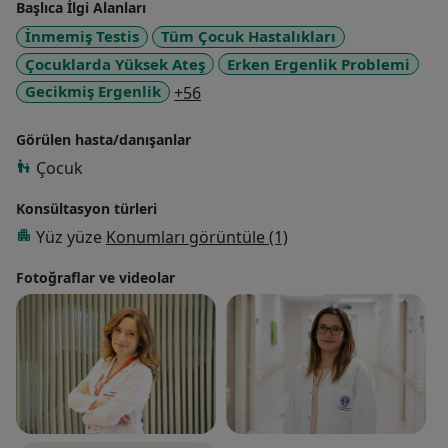
Başlıca İlgi Alanları
Hastalıkları Anabilim Dalı 2013 - 2016
İnmemiş Testis
Tüm Çocuk Hastalıkları
London Great Ormond Street Hospital For Children
Çocuklarda Yüksek Ateş
Erken Ergenlik Problemi
ESPE Clinical Fellow 2014
Doçent Doktor 2016
a11y_sr_more_diseases
Gecikmiş Ergenlik
+56
Özel Ersoy Hastanesi Haziran 2017
Memorial Sağlık Grubu Ağustos 2018
Görülen hasta/danışanlar
Çocuk
Konsültasyon türleri
Yüz yüze
Konumları görüntüle (1)
Fotoğraflar ve videolar