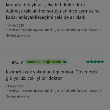
konuda detaylı bir şekilde bilgilendirdi.
Aklımıza takılan her soruyu en ince ayrıntısına
kadar anlayabileceğimi şekilde açıkladı.
1 Aralık 2025
•
Medistate Çekmeköy Hastanesi
•
Çocuk Endokrinolojisi Randevusu
•
kullanıcının görüşüne göre b.....
Görüşü şikayet et
an...v
Randevu doğrulandı
A
Kızımızla çok yakından ilgileniyor. Güvenerek
gidiyoruz, çok iyi bir doktor
21 Eylül 2025
•
Medistate Çekmeköy Hastanesi
•
Çocuk Endokrinolojisi Randevusu
•
kullanıcının görüşüne göre an...v
Görüşü şikayet et