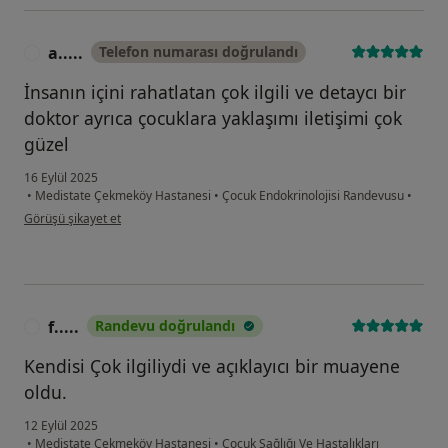
a.....
Telefon numarası doğrulandı
A
İnsanın içini rahatlatan çok ilgili ve detaycı bir
doktor ayrıca çocuklara yaklaşımı iletişimi çok
güzel
16 Eylül 2025
•
Medistate Çekmeköy Hastanesi
•
Çocuk Endokrinolojisi Randevusu
•
kullanıcının görüşüne göre a.....
Görüşü şikayet et
f.....
Randevu doğrulandı
F
Kendisi Çok ilgiliydi ve açıklayıcı bir muayene
oldu.
12 Eylül 2025
•
Medistate Çekmeköy Hastanesi
•
Çocuk Sağlığı Ve Hastalıkları