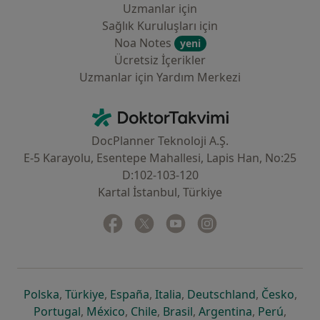
Uzmanlar için
Sağlık Kuruluşları için
Noa Notes
yeni
Ücretsiz İçerikler
Uzmanlar için Yardım Merkezi
İletişim
DoktorTakvimi - Ana Sayfa
DocPlanner Teknoloji A.Ş.
E-5 Karayolu, Esentepe Mahallesi, Lapis Han, No:25
D:102-103-120
Kartal İstanbul, Türkiye
Facebook
yeni bir sekmede açılır
Twitter
yeni bir sekmede açılır
Youtube
yeni bir sekmede açılır
Instagram
yeni bir sekmede aç
yeni bir sekmede açılır
yeni bir sekmede açılır
yeni bir sekmede açılır
yeni bir sekmede açılır
yeni bir sek
yeni 
Polska
,
Türkiye
,
España
,
Italia
,
Deutschland
,
Česko
,
yeni bir sekmede açılır
yeni bir sekmede açılır
yeni bir sekmede açılır
yeni bir sekmede açılır
yeni bir sekm
yeni bi
Portugal
,
México
,
Chile
,
Brasil
,
Argentina
,
Perú
,