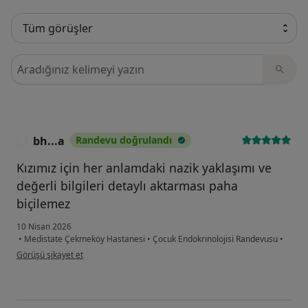
Görüşler içerisinde ara
bh...a
Randevu doğrulandı
B
Kızımız için her anlamdaki nazik yaklaşımı ve
değerli bilgileri detaylı aktarması paha
biçilemez
10 Nisan 2026
•
Medistate Çekmeköy Hastanesi
•
Çocuk Endokrinolojisi Randevusu
•
kullanıcının görüşüne göre bh...a
Görüşü şikayet et