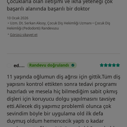
Çocuklarla olan iletişimi ve ikna yeteneği çok
başarılı alanında başarılı bir doktor
10 Ocak 2026
•
Uzm. Dt. Serkan Aksoy, Çocuk Diş Hekimliği Uzmanı
•
Çocuk Diş
Hekimliği (Pedodonti) Randevusu
kullanıcının görüşüne göre m.....
•
Görüşü şikayet et
ed....
Randevu doğrulandı
E
11 yaşında oğlumun diş ağrısı için gittik.Tüm diş
yapısını kontrol ettikten sonra tedavi programı
hazırladı ve mesela hiç bilmediğim sabit çıkmış
dişleri için koruyucu dolgu yapılmasını tavsiye
etti.Ailecek diş yapımız problemli olunca çok
sevindim böyle bir uygulama old ilk defa
duymuş oldum hemencecik yaptı o kadar