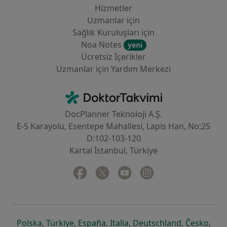
Hizmetler
Uzmanlar için
Sağlık Kuruluşları için
Noa Notes
yeni
Ücretsiz İçerikler
Uzmanlar için Yardım Merkezi
İletişim
DoktorTakvimi - Ana Sayfa
DocPlanner Teknoloji A.Ş.
E-5 Karayolu, Esentepe Mahallesi, Lapis Han, No:25
D:102-103-120
Kartal İstanbul, Türkiye
Facebook
yeni bir sekmede açılır
Twitter
yeni bir sekmede açılır
Youtube
yeni bir sekmede açılır
Instagram
yeni bir sekmede aç
yeni bir sekmede açılır
yeni bir sekmede açılır
yeni bir sekmede açılır
yeni bir sekmede açılır
yeni bir sek
yeni 
Polska
,
Türkiye
,
España
,
Italia
,
Deutschland
,
Česko
,