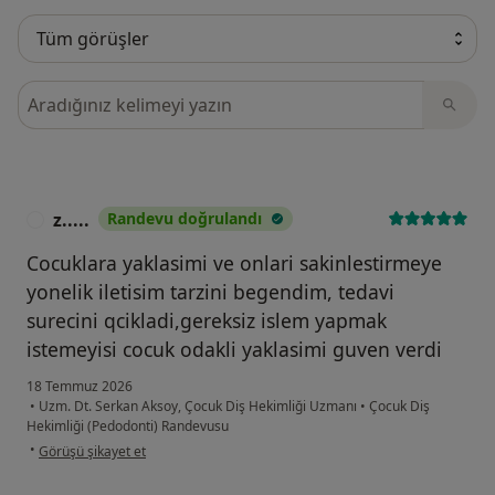
Görüşler içerisinde ara
z.....
Randevu doğrulandı
Z
Cocuklara yaklasimi ve onlari sakinlestirmeye
yonelik iletisim tarzini begendim, tedavi
surecini qcikladi,gereksiz islem yapmak
istemeyisi cocuk odakli yaklasimi guven verdi
18 Temmuz 2026
•
Uzm. Dt. Serkan Aksoy, Çocuk Diş Hekimliği Uzmanı
•
Çocuk Diş
Hekimliği (Pedodonti) Randevusu
kullanıcının görüşüne göre z.....
•
Görüşü şikayet et