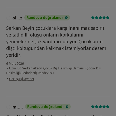
ol...z
Randevu doğrulandı
O
Serkan Beyin çocuklara karşı inanılmaz sabırlı
ve tatlıdilli oluşu onların korkularını
yenmelerine çok yardımcı oluyor. Çocuklarım
dişçi koltuğundan kalkmak istemiyorlar desem
yeridir.
6 Mart 2026
•
Uzm. Dt. Serkan Aksoy, Çocuk Diş Hekimliği Uzmanı
•
Çocuk Diş
Hekimliği (Pedodonti) Randevusu
kullanıcının görüşüne göre ol...z
•
Görüşü şikayet et
m.....
Randevu doğrulandı
M