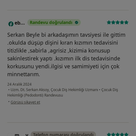
eb...
Randevu doğrulandı
E
Serkan Beyle bi arkadaşımın tavsiyesi ile gittim
.okulda düşüp dişini kıran kızımın tedavisini
titizlikle ,sabirla ,agrisiz ,kizimia konusup
sakinlestirek yaptı .kızımın ilk dis tedavisinde
korkusunu yendi.ilgisi ve samimiyeti için çok
minnettarım.
24 Aralık 2024
•
Uzm. Dt. Serkan Aksoy, Çocuk Diş Hekimliği Uzmanı
•
Çocuk Diş
Hekimliği (Pedodonti) Randevusu
kullanıcının görüşüne göre eb...
•
Görüşü şikayet et
m....y
Telefon numarası doğrulandı
M