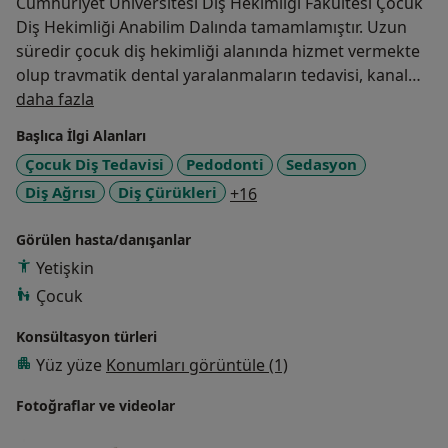
Cumhuriyet Üniversitesi Diş Hekimliği Fakültesi Çocuk
Diş Hekimliği Anabilim Dalında tamamlamıştır. Uzun
süredir çocuk diş hekimliği alanında hizmet vermekte
olup travmatik dental yaralanmaların tedavisi, kanal
Hakkımda
tedavileri, rejeneratif endodontik tedaviler, ön ve arka
daha fazla
dişlerde estetik diş hekimliği uygulamaları özel ilgi
Başlıca İlgi Alanları
alanlarıdır.
Çocuk Diş Tedavisi
Pedodonti
Sedasyon
a11y_sr_more_diseases
Diş Ağrısı
Diş Çürükleri
+16
Görülen hasta/danışanlar
Yetişkin
Çocuk
Konsültasyon türleri
Yüz yüze
Konumları görüntüle (1)
Fotoğraflar ve videolar