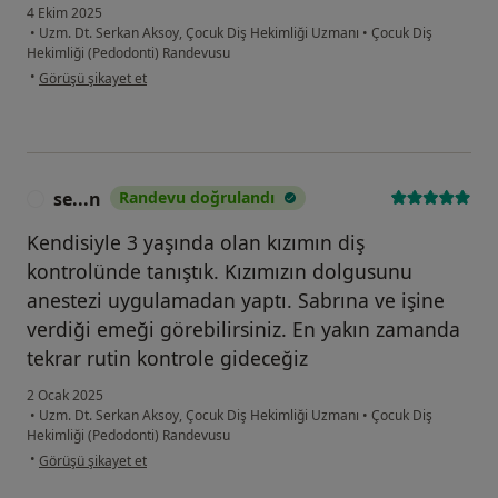
4 Ekim 2025
•
Uzm. Dt. Serkan Aksoy, Çocuk Diş Hekimliği Uzmanı
•
Çocuk Diş
Hekimliği (Pedodonti) Randevusu
kullanıcının görüşüne göre ze...k
•
Görüşü şikayet et
se...n
Randevu doğrulandı
S
Kendisiyle 3 yaşında olan kızımın diş
kontrolünde tanıştık. Kızımızın dolgusunu
anestezi uygulamadan yaptı. Sabrına ve işine
verdiği emeği görebilirsiniz. En yakın zamanda
tekrar rutin kontrole gideceğiz
2 Ocak 2025
•
Uzm. Dt. Serkan Aksoy, Çocuk Diş Hekimliği Uzmanı
•
Çocuk Diş
Hekimliği (Pedodonti) Randevusu
kullanıcının görüşüne göre se...n
•
Görüşü şikayet et