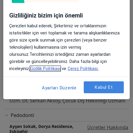
Çocuk Diş Hekimliği (Pedodonti) Randevusu
Gizliliğiniz bizim için önemli
Ayşen Sokak, Dorya Residence,
Ücretler Hakkında
Eskişehir
Çerezleri kabul ederek, Şirketimiz ve ortaklarımızın
Uzm. Dt. Serkan Aksoy, Çocuk Diş Hekimliği Uzmanı
istatistikler için veri toplamak ve tarama alışkanlıklarınıza
göre size içerik sunmak için çerezleri (veya benzer
Endodonti
teknolojileri) kullanmasına izin vermiş
Ayşen Sokak, Dorya Residence,
Ücretler Hakkında
olursunuz.Tercihlerinizi istediğiniz zaman ayarlardan
Eskişehir
görebilir ve güncelleyebilirsiniz. Daha fazla bilgi için
Uzm. Dt. Serkan Aksoy, Çocuk Diş Hekimliği Uzmanı
inceleyiniz,
Gizlilik Politikası
ve
Çerez Politikası.
Genel Anestezi Altında Diş Tedavileri
Kabul Et
Ayarları Düzenle
Ayşen Sokak, Dorya Residence,
Ücretler Hakkında
Eskişehir
Uzm. Dt. Serkan Aksoy, Çocuk Diş Hekimliği Uzmanı
Pedodonti
Ayşen Sokak, Dorya Residence,
Ücretler Hakkında
Eskişehir