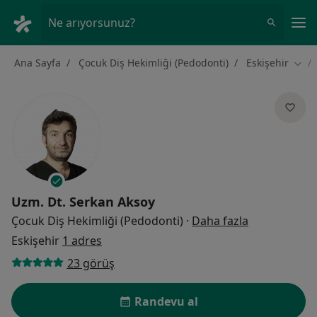
An
Ne arıyorsunuz?
Ana Sayfa
Çocuk Diş Hekimliği (Pedodonti)
Eskişehir
Şehir
Uzm. Dt.
Serkan Aksoy
uzmanliklar 
Çocuk Diş Hekimliği (Pedodonti)
·
Daha fazla
Eskişehir
1 adres
23 görüş
Randevu al