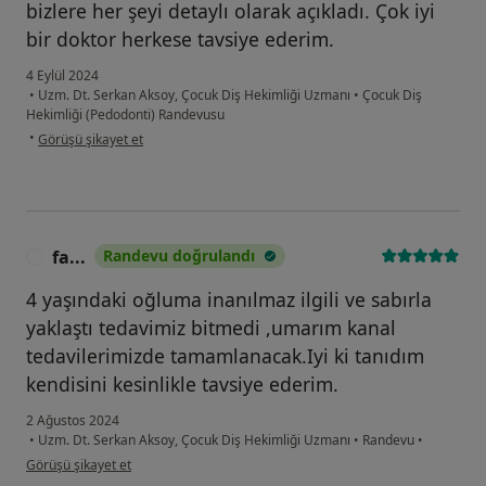
bizlere her şeyi detaylı olarak açıkladı. Çok iyi
bir doktor herkese tavsiye ederim.
4 Eylül 2024
•
Uzm. Dt. Serkan Aksoy, Çocuk Diş Hekimliği Uzmanı
•
Çocuk Diş
Hekimliği (Pedodonti) Randevusu
kullanıcının görüşüne göre se...
•
Görüşü şikayet et
fa...
Randevu doğrulandı
F
4 yaşındaki oğluma inanılmaz ilgili ve sabırla
yaklaştı tedavimiz bitmedi ,umarım kanal
tedavilerimizde tamamlanacak.Iyi ki tanıdım
kendisini kesinlikle tavsiye ederim.
2 Ağustos 2024
•
Uzm. Dt. Serkan Aksoy, Çocuk Diş Hekimliği Uzmanı
•
Randevu
•
kullanıcının görüşüne göre fa...
Görüşü şikayet et