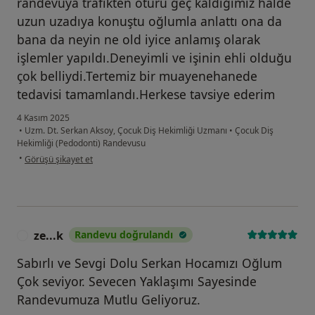
randevuya trafikten ötürü geç kaldığımız halde
uzun uzadıya konuştu oğlumla anlattı ona da
bana da neyin ne old iyice anlamış olarak
işlemler yapıldı.Deneyimli ve işinin ehli olduğu
çok belliydi.Tertemiz bir muayenehanede
tedavisi tamamlandı.Herkese tavsiye ederim
4 Kasım 2025
•
Uzm. Dt. Serkan Aksoy, Çocuk Diş Hekimliği Uzmanı
•
Çocuk Diş
Hekimliği (Pedodonti) Randevusu
kullanıcının görüşüne göre ed....
•
Görüşü şikayet et
ze...k
Randevu doğrulandı
Z
Sabırlı ve Sevgi Dolu Serkan Hocamızı Oğlum
Çok seviyor. Sevecen Yaklaşımı Sayesinde
Randevumuza Mutlu Geliyoruz.