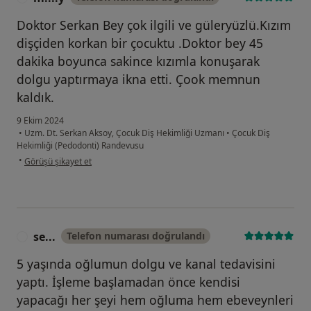
Doktor Serkan Bey çok ilgili ve güleryüzlü.Kızım
dişçiden korkan bir çocuktu .Doktor bey 45
dakika boyunca sakince kızımla konuşarak
dolgu yaptırmaya ikna etti. Çook memnun
kaldık.
9 Ekim 2024
•
Uzm. Dt. Serkan Aksoy, Çocuk Diş Hekimliği Uzmanı
•
Çocuk Diş
Hekimliği (Pedodonti) Randevusu
kullanıcının görüşüne göre m....y
•
Görüşü şikayet et
se...
Telefon numarası doğrulandı
S
5 yaşında oğlumun dolgu ve kanal tedavisini
yaptı. İşleme başlamadan önce kendisi
yapacağı her şeyi hem oğluma hem ebeveynleri