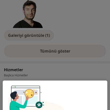
Galeriyi görüntüle (1)
Tümünü göster
deneyim hakkında
Hizmetler
Başlıca Hizmetler
Diş Hekimi Randevusu
Ayşen Sokak, Dorya Residence,
Ücretler Hakkında
Eskişehir
Uzm. Dt. Serkan Aksoy, Çocuk Diş Hekimliği Uzmanı