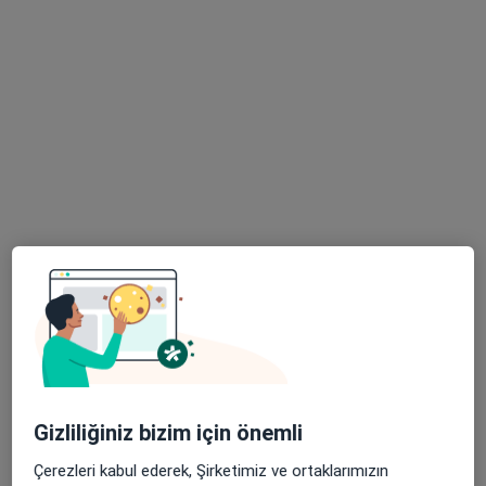
Uzm. Dt. Duygu Turhan
Çocuk diş hekimliği (pedodonti), Diş hekimi
28 görüş
No:119/D, Eskişehir
•
Harita
İpek Ağız ve Diş Sağlığı Polikliniği
Bu uzman ilgili adres için online danışmanlık/takvim sunmuyor.
Randevu talep et
Gizliliğiniz bizim için önemli
Dr. Dt. Zeynep Ekin Kılınç
Çerezleri kabul ederek, Şirketimiz ve ortaklarımızın
Diş hekimi, Çocuk diş hekimliği (pedodonti)