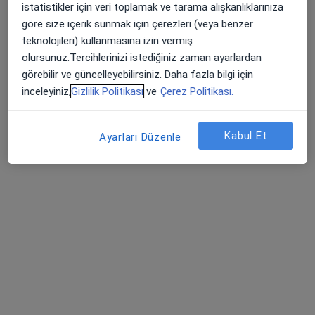
istatistikler için veri toplamak ve tarama alışkanlıklarınıza
8 görüş
göre size içerik sunmak için çerezleri (veya benzer
Hoşnudiye Mah. 740. Sok. No:2/A, Eskişehir
•
Harita
teknolojileri) kullanmasına izin vermiş
Bc Diş Kliniği
olursunuz.Tercihlerinizi istediğiniz zaman ayarlardan
görebilir ve güncelleyebilirsiniz. Daha fazla bilgi için
Bu uzman ilgili adres için online danışmanlık/takvim sunmuyor.
inceleyiniz,
Gizlilik Politikası
ve
Çerez Politikası.
Randevu talep et
Kabul Et
Ayarları Düzenle
Uzm. Dt. Tolga Emek
Diş hekimi, Çocuk diş hekimliği (pedodonti)
9 görüş