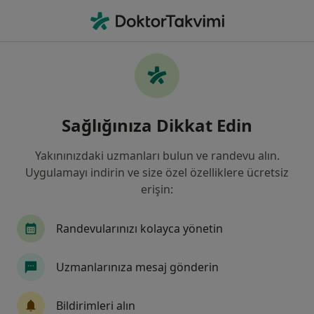
An
Diş Hastalıkları • Eskişehir, Eskişehir
Filters
• 1
Sigorta
Harita
Diş Hastalıkları, Eskişehir
Sağlığınıza Dikkat Edin
Yakınınızdaki uzmanları bulun ve randevu alın.
Hangi uzmanlığı aramıştınız?
Uygulamayı indirin ve size özel özelliklere ücretsiz
Çocuk Diş Hekimliği (Pedodonti)
Diş Hekimi
erişin:
Randevularınızı kolayca yönetin
Uzmanlarınıza mesaj gönderin
Bildirimleri alın